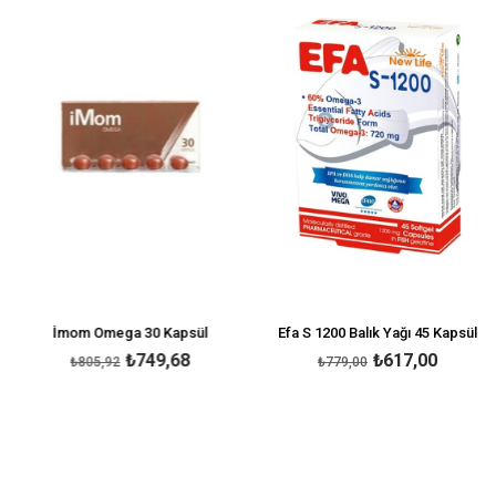
irim
%7İndirim
%21İnd
İmom Omega 30 Kapsül
Efa S 1200 Balık Yağı 45 Kapsül
₺749,68
₺617,00
₺805,92
₺779,00