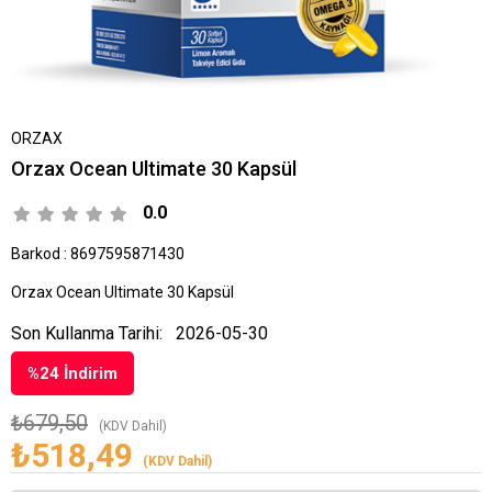
ORZAX
Orzax Ocean Ultimate 30 Kapsül
0.0
Barkod
:
8697595871430
Orzax Ocean Ultimate 30 Kapsül
Son Kullanma Tarihi:
2026-05-30
%
24
İndirim
₺679,50
(KDV Dahil)
₺518,49
(KDV Dahil)