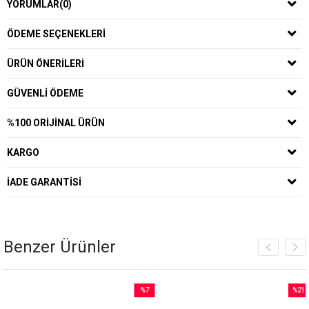
YORUMLAR
(0)
ÖDEME SEÇENEKLERI
ÜRÜN ÖNERILERI
GÜVENLI ÖDEME
%100 ORIJINAL ÜRÜN
KARGO
İADE GARANTISI
Benzer Ürünler
%7
%21
İndirim
İndirim