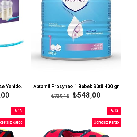
Philips Avent Natural Response Yenidoğan Seti SCD838/11
Aptamil Prosyneo 1 Bebek Sütü 400 gr
,00
₺548,00
₺739,15
%13
%13
İndirim
İndirim
cretsiz Kargo
Ücretsiz Kargo
%13İndirim
%13İndirim