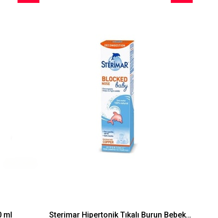
İndirim
İndirim
%29İndirim
%36İndirim
 ml
Sterimar Hipertonik Tıkalı Burun Bebek Spreyi 100 ml