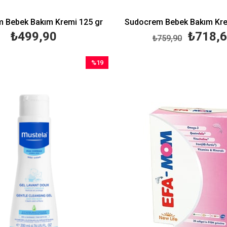
 Bebek Bakım Kremi 125 gr
Sudocrem Bebek Bakım Kre
₺499,90
₺718,
₺759,90
%19
İndirim
%19İndirim