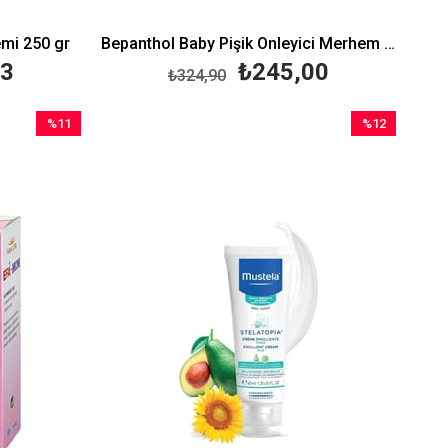
mi 250 gr
Bepanthol Baby Pişik Önleyici Merhem 30 g
63
₺245,00
₺324,90
%11
%12
İndirim
İndirim
%11İndirim
%12İndirim