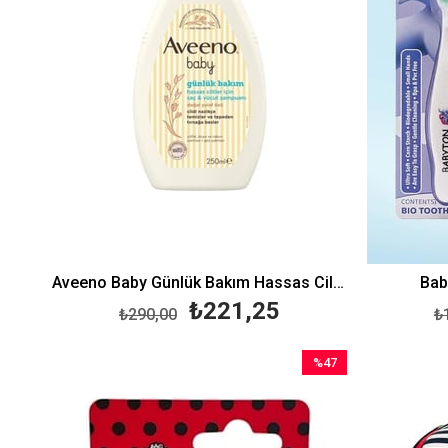
Aveeno Baby Günlük Bakım Hassas Ciltler İçin Saç ve Vücut Şampuanı 250 ml
Baby
₺221,25
₺290,00
₺
%47
İndirim
%47İndirim