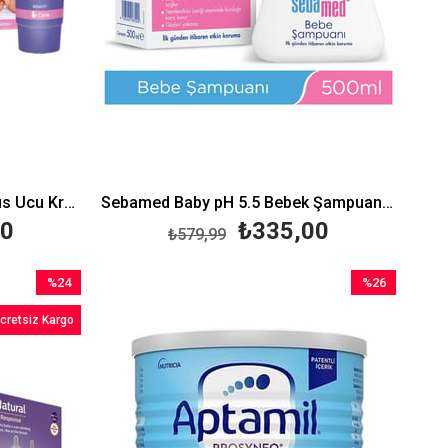
Lansinoh HPA® Lanolin Göğüs Ucu Kremi (40 ml)
Sebamed Baby pH 5.5 Bebek Şampuanı 500 ml
00
₺335,00
₺579,99
%24
%26
İndirim
İndirim
cretsiz Kargo
%24İndirim
%26İndirim