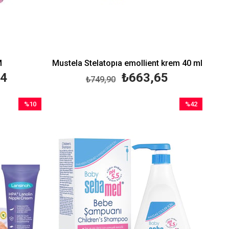
M
Mustela Stelatopıa emollient krem 40 ml
24
₺663,65
₺749,90
%10
%42
İndirim
İndirim
%10İndirim
%42İndirim