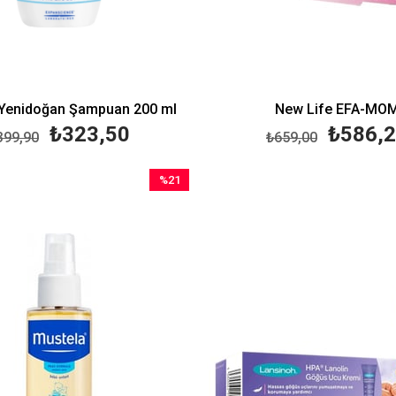
Yenidoğan Şampuan 200 ml
New Life EFA-MO
₺323,50
₺586,
399,90
₺659,00
%21
İndirim
%21İndirim