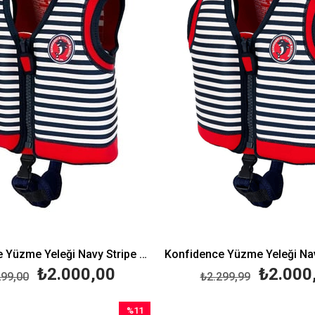
Konfidence Yüzme Yeleği Navy Stripe Small 2-3 Yaş (15-19 kg)
₺2.000,00
₺2.000
299,00
₺2.299,99
%11