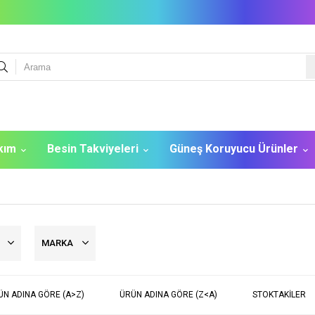
akım
Besin Takviyeleri
Güneş Koruyucu Ürünler
R
MARKA
ÜN ADINA GÖRE (A>Z)
ÜRÜN ADINA GÖRE (Z<A)
STOKTAKILER