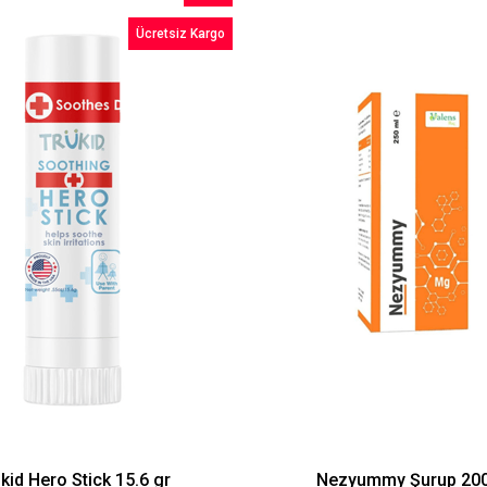
İndirim
Ücretsiz Kargo
%11İndirim
kid Hero Stick 15.6 gr
Nezyummy Şurup 200