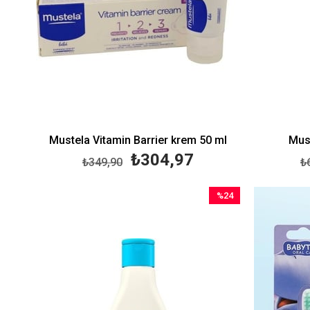
Mustela Vitamin Barrier krem 50 ml
Must
₺304,97
₺349,90
₺
%24
İndirim
%24İndirim