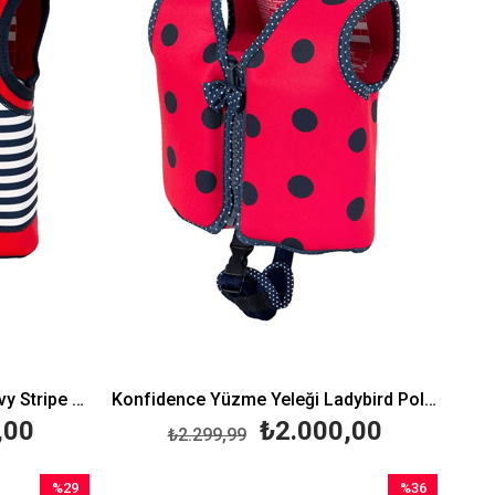
Konfidence Yüzme Yeleği Navy Stripe Large 3-6 Yaş (19-30 Kg)
Konfidence Yüzme Yeleği Ladybird Polka Small 2-3 Yaş (15-19 Kg)
,00
₺2.000,00
₺2.299,99
%29
%36