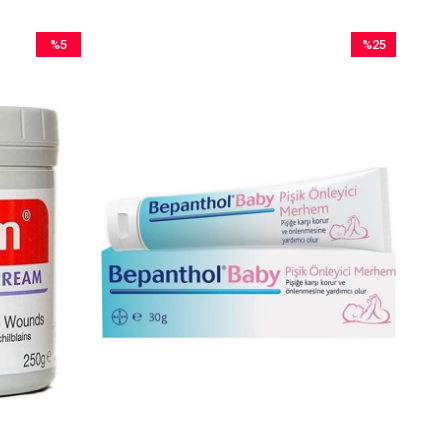
%5
%25
İndirim
İndirim
%5İndirim
%25İndirim