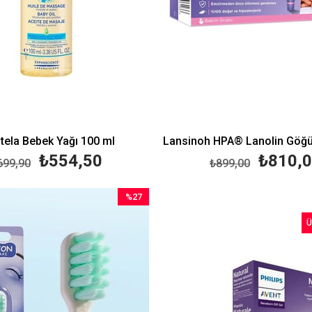
ela Bebek Yağı 100 ml
₺554,50
₺810,
699,90
₺899,00
%27
İndirim
Ü
%27İndirim