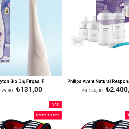
ton Bio Diş Fırçası Fil
₺131,00
₺2.400
179,90
₺3.150,00
%13
İndirim
Ücretsiz Kargo
Ü
%13İndirim