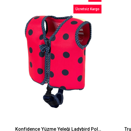
İndirim
Ücretsiz Kargo
%13İndirim
Konfidence Yüzme Yeleği Ladybird Polka Large 3-6 Yaş (19-30 Kg)
Tru