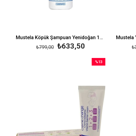
Mustela Köpük Şampuan Yenidoğan 150 ml
Mustela 
₺633,50
₺799,00
₺
%13
İndirim
%13İndirim