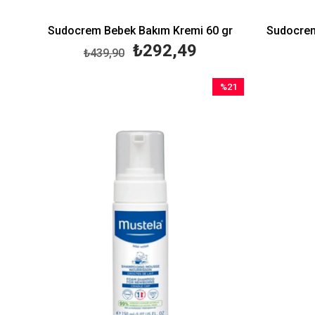
Sudocrem Bebek Bakım Kremi 60 gr
Sudocrem
₺292,49
₺439,90
%21
İndirim
%21İndirim