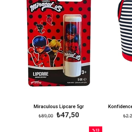
Miraculous Lipcare 5gr
₺47,50
₺89,00
₺2.
%13