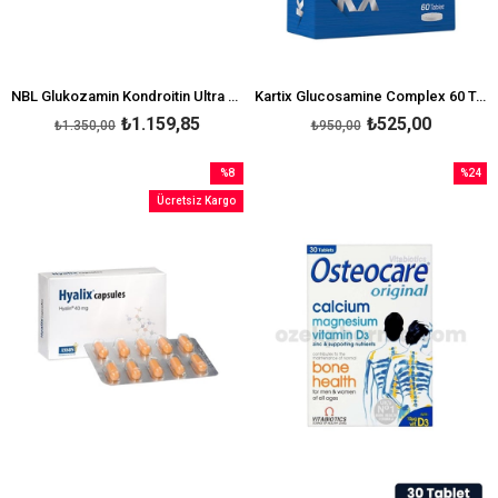
NBL Glukozamin Kondroitin Ultra 60 Tablet
Kartix Glucosamine Complex 60 Tablet
₺1.159,85
₺525,00
₺1.350,00
₺950,00
%8
%24
İndirim
İndirim
Ücretsiz Kargo
%8İndirim
%24İndi