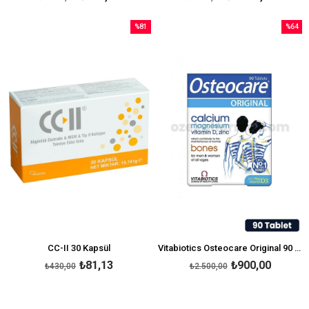
%81
%64
İndirim
İndirim
%81İndirim
%64İndi
CC-II 30 Kapsül
Vitabiotics Osteocare Original 90 Tablet
₺81,13
₺900,00
₺430,00
₺2.500,00