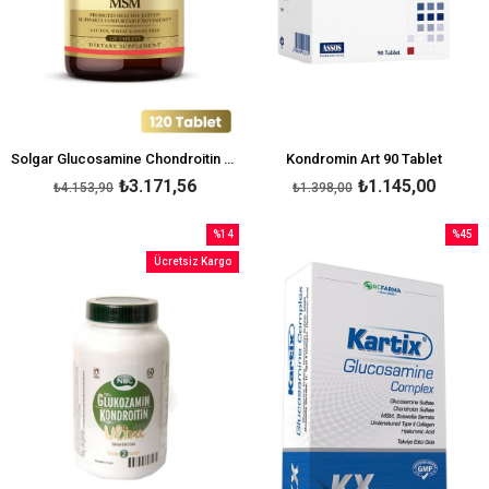
Solgar Glucosamine Chondroitin MSM 120 Tablet
Kondromin Art 90 Tablet
₺3.171,56
₺1.145,00
₺4.153,90
₺1.398,00
%14
%45
İndirim
İndirim
Ücretsiz Kargo
%14İndirim
%45İndi