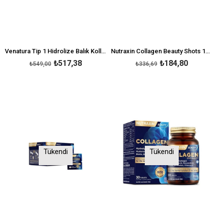
Venatura Tip 1 Hidrolize Balık Kollajeni 30 Saşe Kolajen Takviyesi
Nutraxin Collagen Beauty Shots 10 x 50 ml
₺517,38
₺184,80
₺549,00
₺336,69
Tükendi
Tükendi