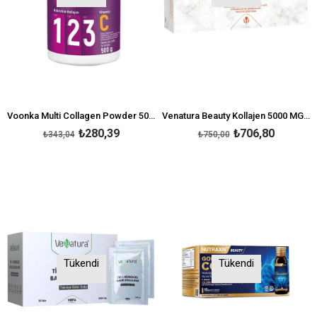
Voonka Multi Collagen Powder 500 gr
Venatura Beauty Kollajen 5000 MG 30 Saşe Kolajen Takviyesi
₺280,39
₺706,80
₺343,04
₺750,00
Tükendi
Tükendi