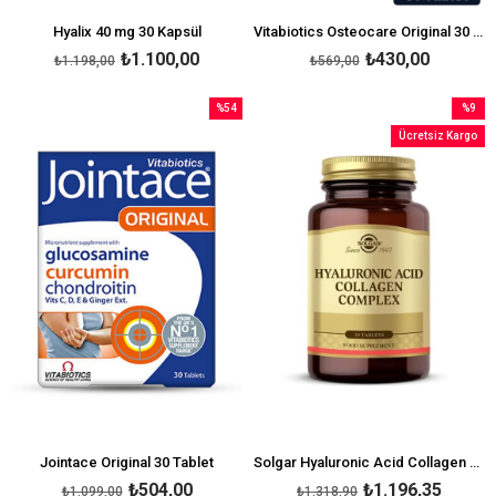
Hyalix 40 mg 30 Kapsül
Vitabiotics Osteocare Original 30 Tablet
₺1.100,00
₺430,00
₺1.198,00
₺569,00
%54
%9
İndirim
İndirim
Ücretsiz Kargo
%54İndirim
%9İndir
Jointace Original 30 Tablet
Solgar Hyaluronic Acid Collagen Complex 30 Tablet
₺504,00
₺1.196,35
₺1.099,00
₺1.318,90