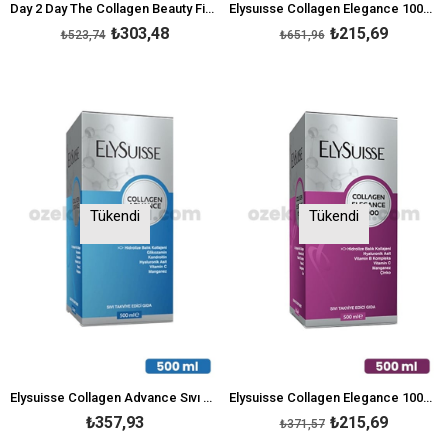
Day 2 Day The Collagen Beauty Fish Kollajen 30 Saşe x 7 g
Elysuısse Collagen Elegance 10000 15 adet
₺303,48
₺215,69
₺523,74
₺651,96
Tükendi
Tükendi
Elysuisse Collagen Advance Sıvı Kollajen Takviye Edici Gıda 500 ml
Elysuisse Collagen Elegance 10000 Sıvı Takviye Edici Gıda 500 ml
₺357,93
₺215,69
₺371,57