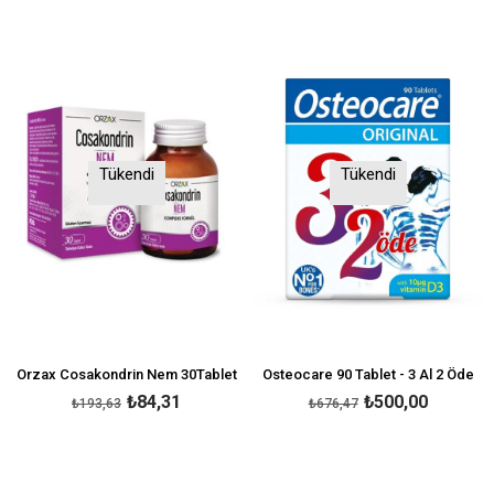
Tükendi
Tükendi
Orzax Cosakondrin Nem 30Tablet
Osteocare 90 Tablet - 3 Al 2 Öde
₺84,31
₺500,00
₺193,63
₺676,47