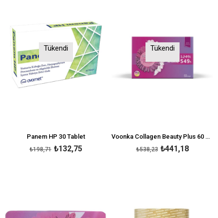
Tükendi
Tükendi
Panem HP 30 Tablet
Voonka Collagen Beauty Plus 60 Saşe
₺132,75
₺441,18
₺198,71
₺538,23