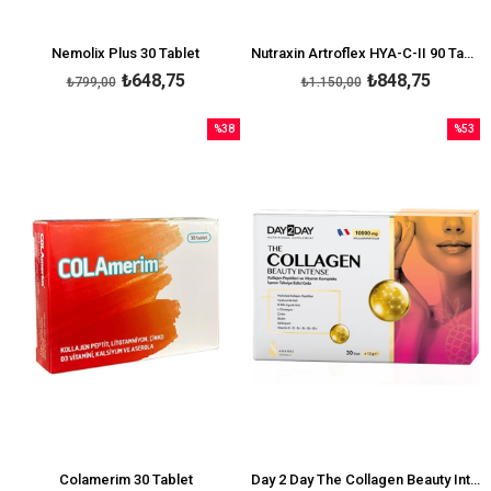
Nemolix Plus 30 Tablet
Nutraxin Artroflex HYA-C-II 90 Tablet
₺648,75
₺848,75
₺799,00
₺1.150,00
%38
%53
İndirim
İndirim
%38İndirim
%53İndi
Colamerim 30 Tablet
Day 2 Day The Collagen Beauty Intense Ananas Aromalı 30 Saşe