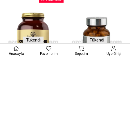
Tükendi
Tükendi
Anasayfa
Favorilerim
Sepetim
Üye Girişi
Solgar Glucosamine Chondroitin Complex 150 Tablet
Dermoskin Nutrafarm Hyaluronic Acid 60 Mg 60 Kapsül
₺2.231,91
₺163,31
₺2.631,50
₺217,75