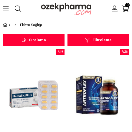
0
Eklem Sağlığı
Sıralama
Filtreleme
%19
%26
İndirim
İndirim
%19İndirim
%26İndi