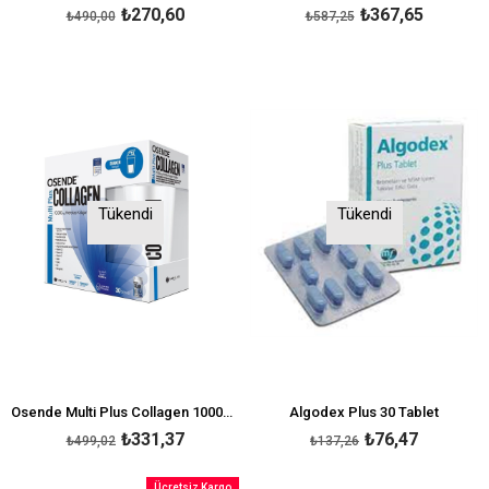
₺270,60
₺367,65
₺490,00
₺587,25
Tükendi
Tükendi
Osende Multi Plus Collagen 10000 mg 30 Saşe
Algodex Plus 30 Tablet
₺331,37
₺76,47
₺499,02
₺137,26
Ücretsiz Kargo