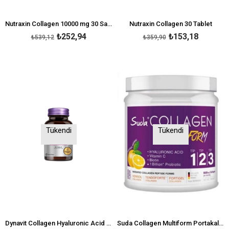
Nutraxin Collagen 10000 mg 30 Saşe Ananas
Nutraxin Collagen 30 Tablet
₺252,94
₺153,18
₺539,12
₺359,90
Tükendi
Tükendi
Dynavit Collagen Hyaluronic Acid 30 Tablet
Suda Collagen Multiform Portakal Aromalı 360 gr