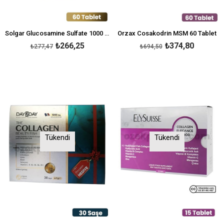
Solgar Glucosamine Sulfate 1000 mg
Orzax Cosakodrin MSM 60 Tablet
₺266,25
₺374,80
₺277,47
₺694,50
Tükendi
Tükendi