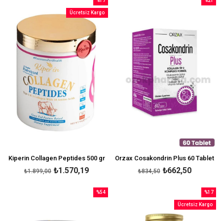
%17
%21
İndirim
İndirim
Ücretsiz Kargo
%17İndirim
%21İndi
Kiperin Collagen Peptides 500 gr
Orzax Cosakondrin Plus 60 Tablet
₺1.570,19
₺662,50
₺1.899,00
₺834,50
%54
%17
İndirim
İndirim
Ücretsiz Kargo
%54İndirim
%17İndi