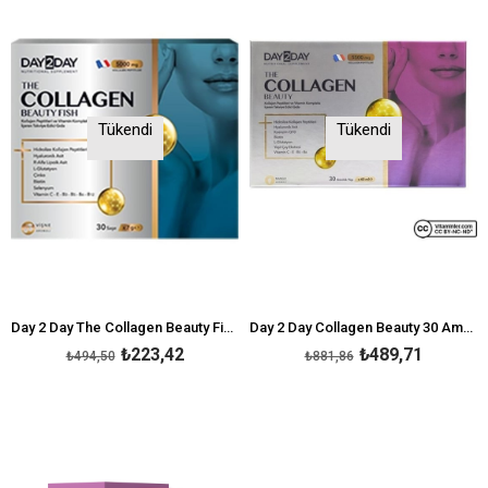
Tükendi
Tükendi
Day 2 Day The Collagen Beauty Fish 30 Saşe
Day 2 Day Collagen Beauty 30 Ampül
₺223,42
₺489,71
₺494,50
₺881,86