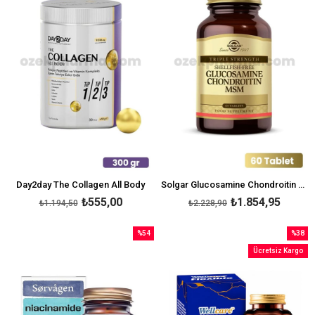
Day2day The Collagen All Body
Solgar Glucosamine Chondroitin MSM 60 Tablet
₺555,00
₺1.854,95
₺1.194,50
₺2.228,90
%54
%38
İndirim
İndirim
Ücretsiz Kargo
%54İndirim
%38İndi