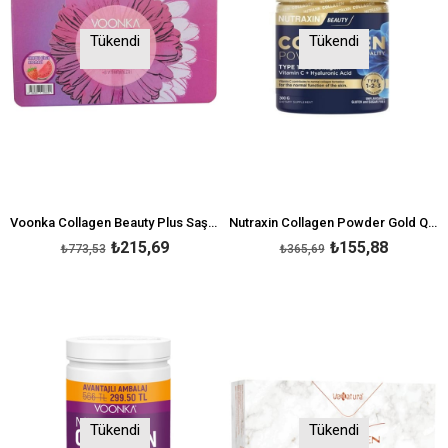
Tükendi
Tükendi
Voonka Collagen Beauty Plus Saşe 30'lu - Karpuz & Çilek Aromalı
Nutraxin Collagen Powder Gold Quality 300 gr
₺215,69
₺155,88
₺773,53
₺365,69
Tükendi
Tükendi