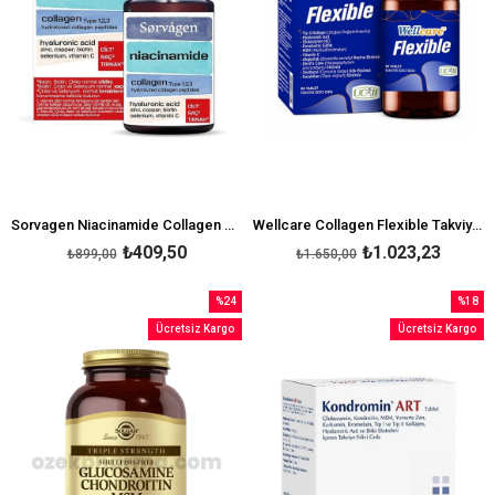
Sorvagen Niacinamide Collagen Kolajen Hyaluronic Acid 60 Tablet
Wellcare Collagen Flexible Takviye Edici Gıda 60 Tablet
₺409,50
₺1.023,23
₺899,00
₺1.650,00
%24
%18
İndirim
İndirim
Ücretsiz Kargo
Ücretsiz Kargo
%24İndirim
%18İndi