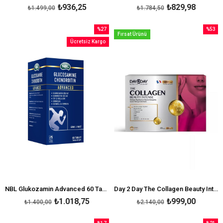
₺936,25
₺829,98
₺1.499,00
₺1.784,50
%27
%53
Fırsat Ürünü
İndirim
İndirim
Ücretsiz Kargo
%27İndirim
%53İndi
NBL Glukozamin Advanced 60 Tablet
Day 2 Day The Collagen Beauty Intense 30 Saşe
₺1.018,75
₺999,00
₺1.400,00
₺2.140,00