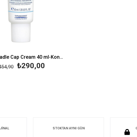
Mustela Cradle Cap Cream 40 ml-Konak Kremi
₺290,00
454,90
JİNAL
STOKTAN AYNI GÜN