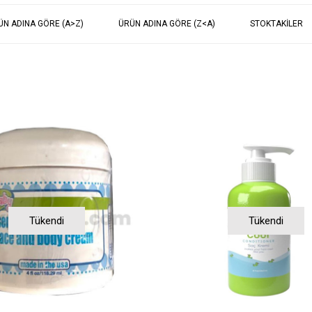
ÜN ADINA GÖRE (A>Z)
ÜRÜN ADINA GÖRE (Z<A)
STOKTAKILER
Tükendi
Tükendi