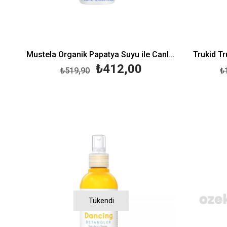
Mustela Organik Papatya Suyu ile Canlandırıcı ve Şekillendirici Sprey 200 ml
Trukid T
₺412,00
₺519,90
₺
Tükendi