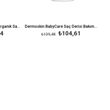
Trukid Cool Çocuklara Özel Organik Saç Kremi 236 ml
Dermoskin BabyCare Saç Derisi Bakım Losyonu 50 ml-Konak
64
₺104,61
₺139,48