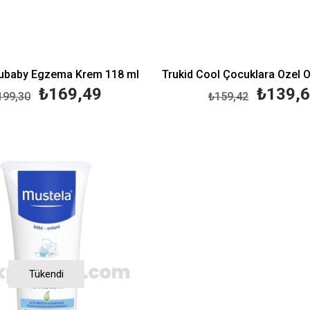
rubaby Egzema Krem 118 ml
₺169,49
₺139,
199,30
₺159,42
Tükendi