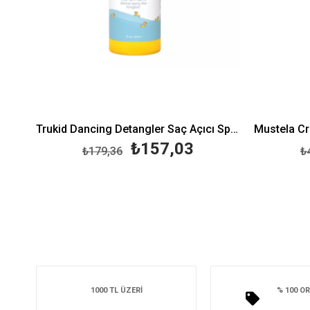
Trukid Dancing Detangler Saç Açıcı Sprey 207 ml
₺157,03
₺179,36
₺
1000 TL ÜZERİ
% 100 OR