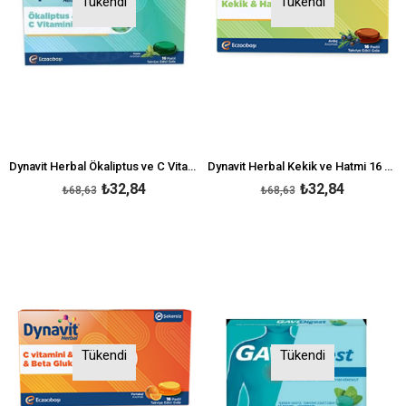
Tükendi
Tükendi
Dynavit Herbal Ökaliptus ve C Vitamini Pastil
Dynavit Herbal Kekik ve Hatmi 16 Pastil
₺32,84
₺32,84
₺68,63
₺68,63
Tükendi
Tükendi