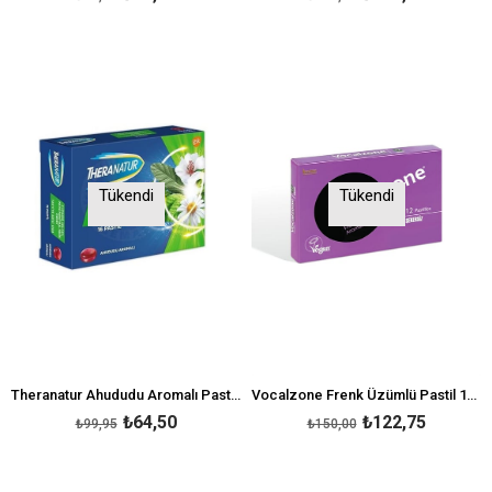
Tükendi
Tükendi
Theranatur Ahududu Aromalı Pastil 16lı
Vocalzone Frenk Üzümlü Pastil 12'li
₺64,50
₺122,75
₺99,95
₺150,00