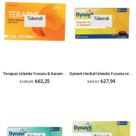
Tükendi
Tükendi
Terapas İzlanda Yosunu & Karamürver İçeren Pastil
Dynavit Herbal İzlanda Yosunu ve C Vitamini Pastil
₺62,25
₺27,94
₺105,00
₺53,92