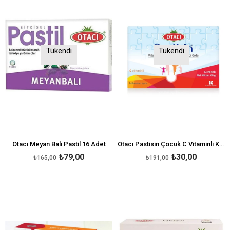
Tükendi
Tükendi
Otacı Meyan Balı Pastil 16 Adet
Otacı Pastisin Çocuk C Vitaminli Karışık Meyveli 24 Adet
₺79,00
₺30,00
₺165,00
₺191,00