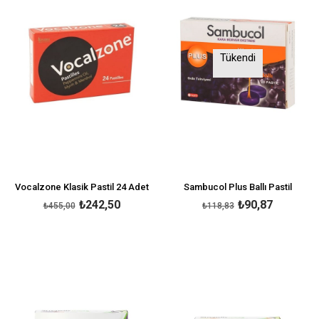
Tükendi
Vocalzone Klasik Pastil 24 Adet
Sambucol Plus Ballı Pastil
₺242,50
₺90,87
₺455,00
₺118,83