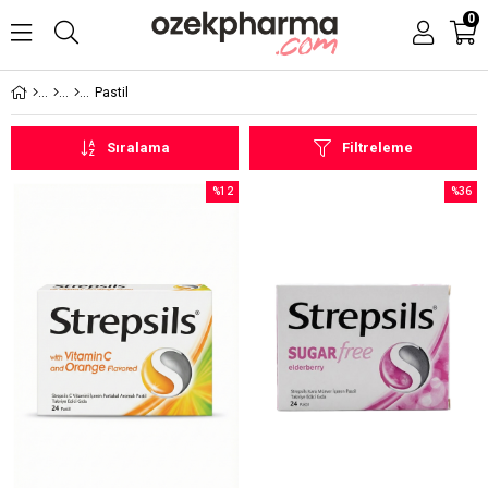
0
Pastil
Sıralama
Filtreleme
%12
%36
İndirim
İndirim
%12İndirim
%36İndi