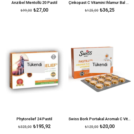
Anzibel Mentollü 20 Pastil
Çinkopast C Vitamini Ihlamur Bal Pastil 12'li
₺27,00
₺36,25
₺99,00
₺125,00
Tükendi
Tükendi
Phytorelief 24 Pastil
Swiss Bork Portakal Aromalı C Vitamini Pastil 16'lı
₺195,92
₺20,00
₺325,00
₺125,00