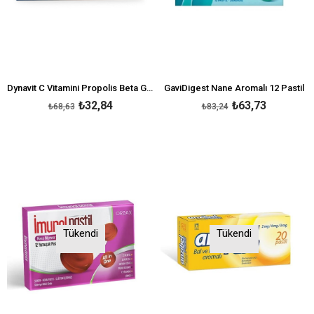
Dynavit C Vitamini Propolis Beta Glukan Pastil
GaviDigest Nane Aromalı 12 Pastil
₺32,84
₺63,73
₺68,63
₺83,24
Tükendi
Tükendi