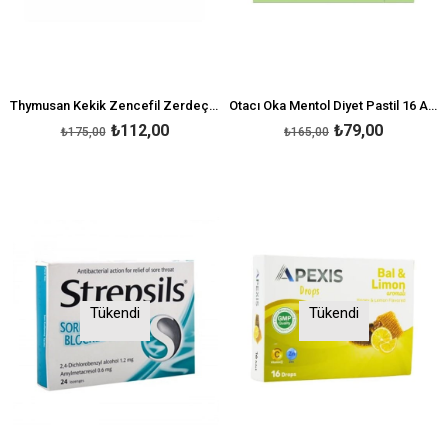
Thymusan Kekik Zencefil Zerdeçal Adaçayı 24 Pastil
Otacı Oka Mentol Diyet Pastil 16 Adet
₺112,00
₺79,00
₺175,00
₺165,00
Tükendi
Tükendi