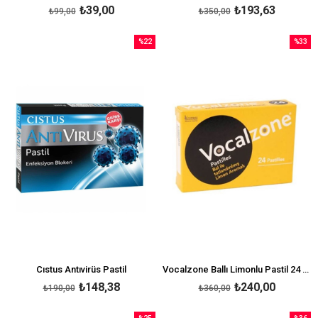
₺39,00
₺193,63
₺99,00
₺350,00
%22
%33
İndirim
İndirim
%22İndirim
%33İndi
Cıstus Antıvirüs Pastil
Vocalzone Ballı Limonlu Pastil 24 Adet
₺148,38
₺240,00
₺190,00
₺360,00