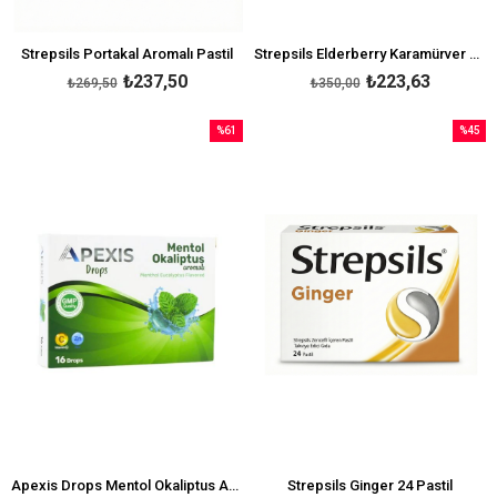
Strepsils Portakal Aromalı Pastil
Strepsils Elderberry Karamürver Şekersiz 24 Pastil
₺237,50
₺223,63
₺269,50
₺350,00
%61
%45
İndirim
İndirim
%61İndirim
%45İndi
Apexis Drops Mentol Okaliptus Aromalı Pastil 16'lı
Strepsils Ginger 24 Pastil