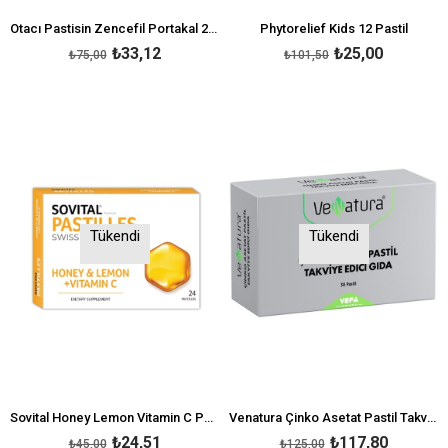
Otacı Pastisin Zencefil Portakal 24 Adet
Phytorelief Kids 12 Pastil
₺33,12
₺25,00
₺75,00
₺101,50
Tükendi
Tükendi
Sovital Honey Lemon Vitamin C Pastil 24 Adet
Venatura Çinko Asetat Pastil Takviye Edici Gıda 30 Pastil
₺24,51
₺117,80
₺45,00
₺125,00