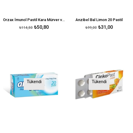
Orzax İmunol Pastil Kara Mürver ve Çilek Aromalı 12 Adet
Anzibel Bal Limon 20 Pastil
₺50,80
₺31,00
₺114,50
₺99,00
Tükendi
Tükendi