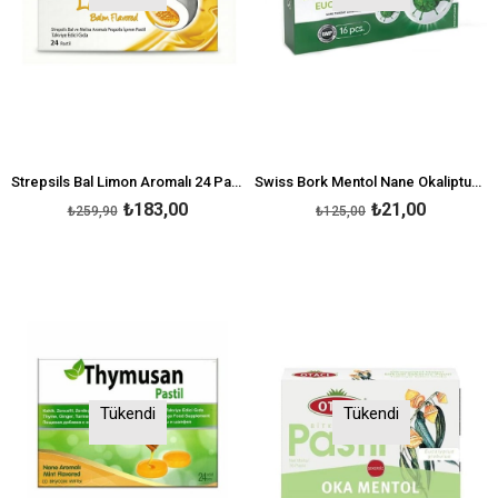
Strepsils Bal Limon Aromalı 24 Pastil
Swiss Bork Mentol Nane Okaliptus Pastil 16'lı
₺183,00
₺21,00
₺259,90
₺125,00
Tükendi
Tükendi