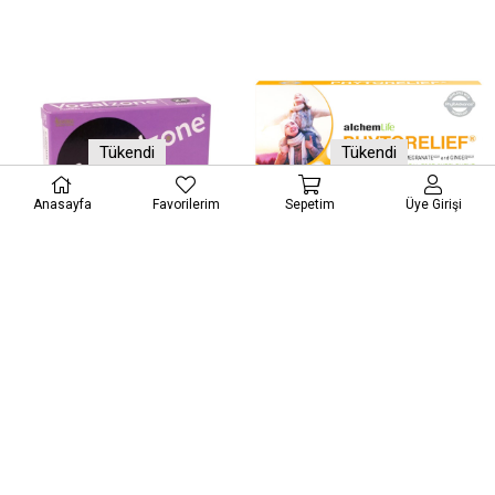
Tükendi
Tükendi
Anasayfa
Favorilerim
Sepetim
Üye Girişi
Vocalzone Frenk Üzümlü Pastil 24'lü
Alchem Life Phytorelief 12 Adet
₺242,50
₺270,00
₺360,00
₺420,00