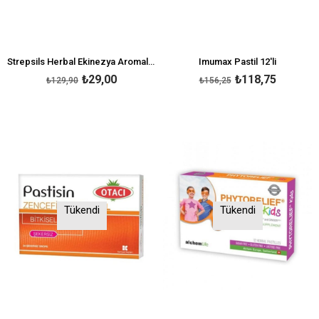
Strepsils Herbal Ekinezya Aromalı 16 Pastil
Imumax Pastil 12'li
₺29,00
₺118,75
₺129,90
₺156,25
Tükendi
Tükendi