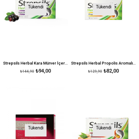
Tükendi
Tükendi
Strepsils Herbal Kara Mürver İçeren Pastil
Strepsils Herbal Propolis Aromalı 16 Pastil
₺94,00
₺82,00
₺144,90
₺129,90
Tükendi
Tükendi