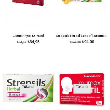
Cistus Phyto 12 Pastil
Strepsils Herbal Zencefil Aromalı 16 Pastil
₺34,95
₺94,00
₺54,92
₺144,90
Tükendi
Tükendi