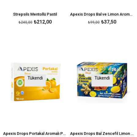
Strepsils Mentollü Pastil
Apexis Drops Bal ve Limon Aromalı Pastil 16'lı
₺212,00
₺37,50
₺240,00
₺99,00
Tükendi
Tükendi
Apexis Drops Portakal Aromalı Pastil 16'lı
Apexis Drops Bal Zencefil Limon Aromalı Pastil 16'lı