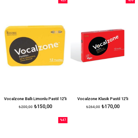
%25
%36
İndirim
İndirim
%25İndirim
%36İndi
Vocalzone Ballı Limonlu Pastil 12'li
Vocalzone Klasik Pastil 12'li
₺150,00
₺170,00
₺200,00
₺264,00
%47
İndirim
%47İndirim