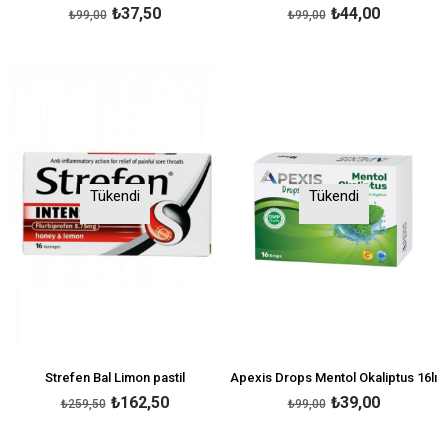
₺37,50
₺44,00
₺99,00
₺99,00
Tükendi
Tükendi
Strefen Bal Limon pastil
Apexis Drops Mentol Okaliptus 16lı
₺162,50
₺39,00
₺259,50
₺99,00