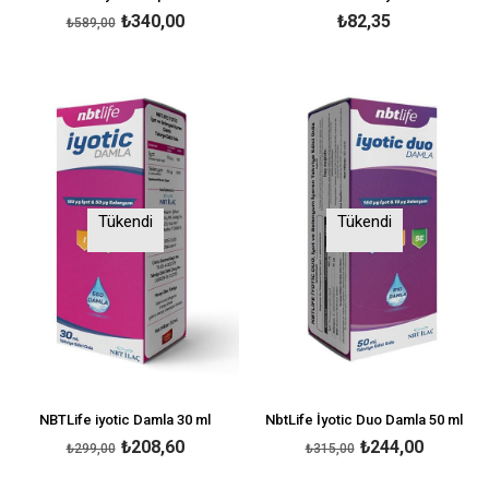
₺340,00
₺82,35
₺589,00
Tükendi
Tükendi
NBTLife iyotic Damla 30 ml
NbtLife İyotic Duo Damla 50 ml
₺208,60
₺244,00
₺299,00
₺315,00