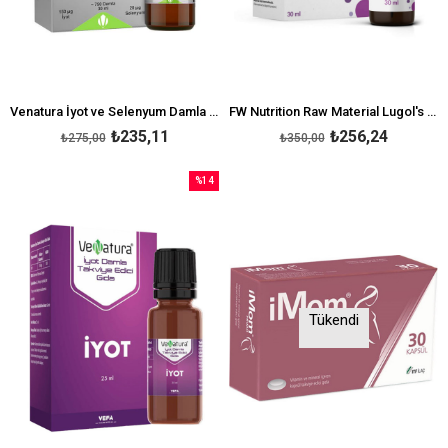
Venatura İyot ve Selenyum Damla 30 ml
FW Nutrition Raw Material Lugol's Solution Iyot %2 Damla 30 ml
₺235,11
₺256,24
₺275,00
₺350,00
%14
İndirim
%14İndirim
Tükendi