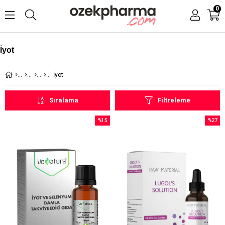
0
İyot
İyot
Sıralama
Filtreleme
%15
%27
İndirim
İndirim
%15İndirim
%27İndi