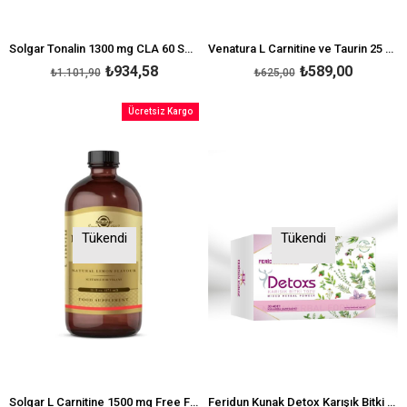
Solgar Tonalin 1300 mg CLA 60 Softjel
Venatura L Carnitine ve Taurin 25 ML x 20 Şişe Likit Gıda Takviyesi
₺934,58
₺589,00
₺1.101,90
₺625,00
Ücretsiz Kargo
Tükendi
Tükendi
Solgar L Carnitine 1500 mg Free Form 473 ml
Feridun Kunak Detox Karışık Bitki Tozu 30 Saşe