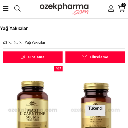
0
Yağ Yakıcılar
Yağ Yakıcılar
Sıralama
Filtreleme
%24
İndirim
%24İndirim
Tükendi