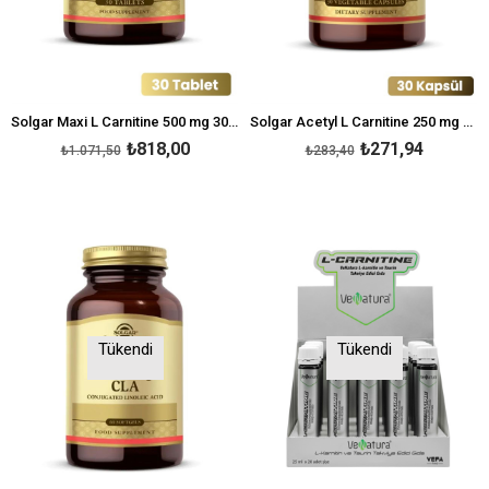
Solgar Maxi L Carnitine 500 mg 30 Tablet
Solgar Acetyl L Carnitine 250 mg 30 Kapsül
₺818,00
₺271,94
₺1.071,50
₺283,40
Tükendi
Tükendi