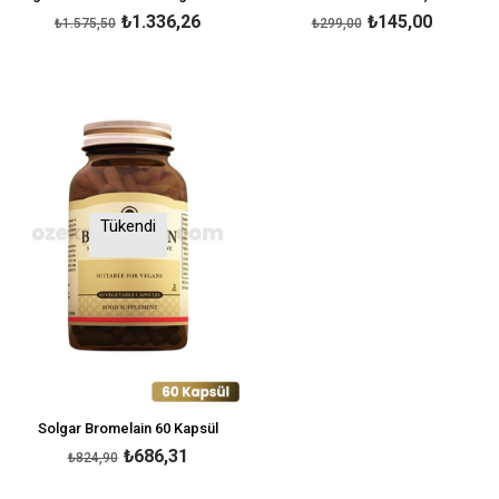
₺1.336,26
₺145,00
₺1.575,50
₺299,00
Tükendi
Solgar Bromelain 60 Kapsül
₺686,31
₺824,90