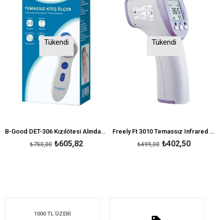
Tükendi
Tükendi
B-Good DET-306 Kızılötesi Alından Ateş Ölçer
Freely Ft 3010 Temassız Infrared Ateş Ölçer
₺605,82
₺402,50
₺750,00
₺499,00
1000 TL ÜZERİ