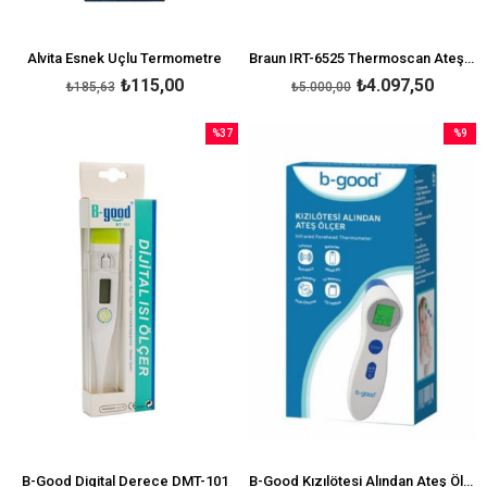
Alvita Esnek Uçlu Termometre
Braun IRT-6525 Thermoscan Ateş Ölçer
₺115,00
₺4.097,50
₺185,63
₺5.000,00
%37
%9
İndirim
İndirim
%37İndirim
%9İndir
B-Good Digital Derece DMT-101
B-Good Kızılötesi Alından Ateş Ölçer Det-3019