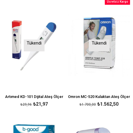
Ücretsiz Kargo
Tükendi
Tükendi
Artımed KD-101 Dijital Ateş Ölçer
Omron MC-520 Kulaktan Ateş Ölçer
₺21,97
₺1.562,50
₺29,96
₺1.700,00