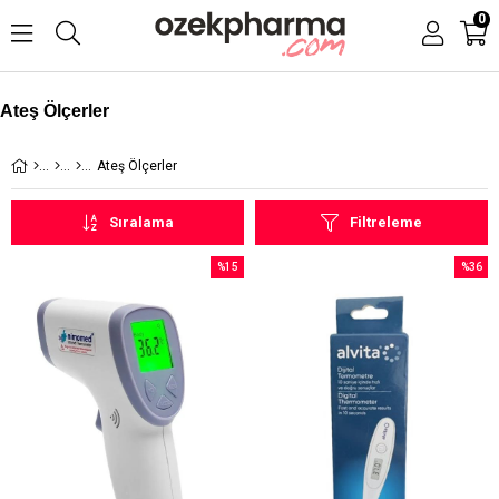
0
Ateş Ölçerler
Ateş Ölçerler
Sıralama
Filtreleme
%15
%36
İndirim
İndirim
%15İndirim
%36İndi