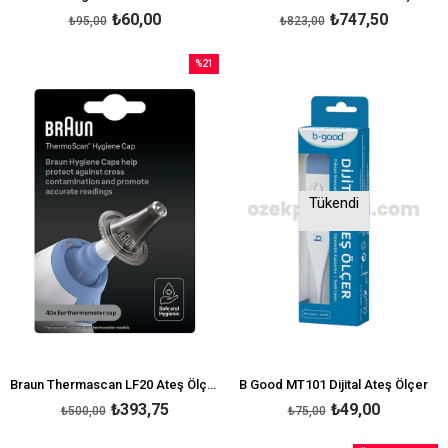
₺60,00
₺747,50
₺95,00
₺823,00
%21
İndirim
%21İndirim
Tükendi
Braun Thermascan LF20 Ateş Ölçer Yedek Filtre
B Good MT101 Dijital Ateş Ölçer
₺393,75
₺49,00
₺500,00
₺75,00