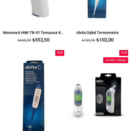
Nimomed HNK-TB-01 Temassız Kızılötesi Ateş Ölçer
Alvita Dijital Termometre
₺552,50
₺102,00
₺650,00
₺159,90
%38
%18
İndirim
İndirim
Ücretsiz Kargo
%38İndirim
%18İndi