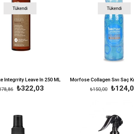
Tükendi
Tükendi
e Integrrity Leave In 250 ML
₺322,03
₺124,
378,86
₺150,00