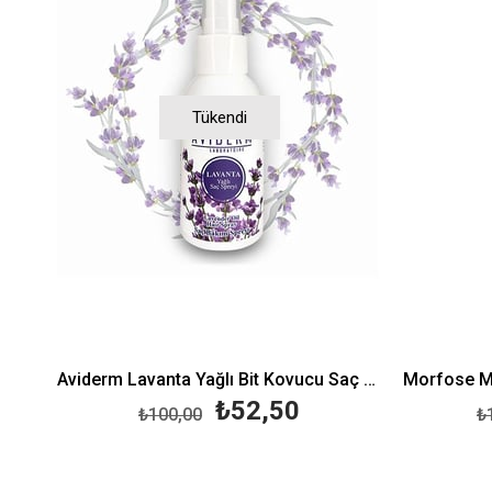
Tükendi
Aviderm Lavanta Yağlı Bit Kovucu Saç Spreyi 100 ml
₺52,50
₺100,00
₺