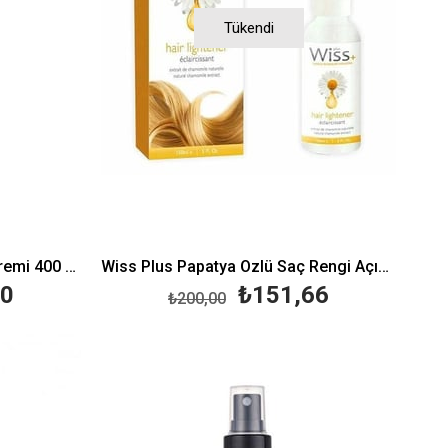
Tükendi
Morfose Collagen Sıvı Saç Kremi 400 ml
Wiss Plus Papatya Özlü Saç Rengi Açıcı Sprey 150 ml
00
₺151,66
₺200,00