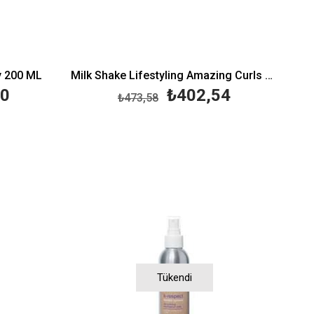
y 200 ML
Milk Shake Lifestyling Amazing Curls & Waves 200 ML
00
₺402,54
₺473,58
Tükendi