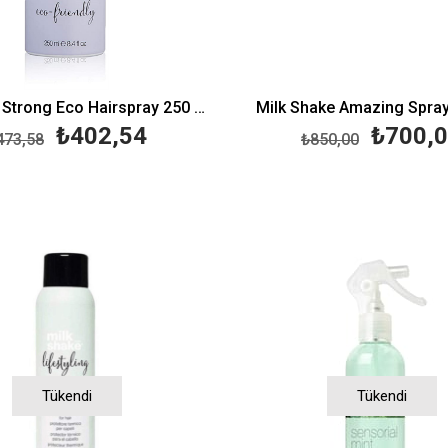
Milk Shake Strong Eco Hairspray 250 ML
Milk Shake Amazing Spra
₺402,54
₺700,
473,58
₺850,00
Tükendi
Tükendi