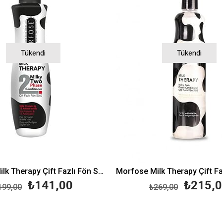
Tükendi
Tükendi
Morfose Milk Therapy Çift Fazlı Fön Sütü 240 ml
₺141,00
₺215,
199,00
₺269,00