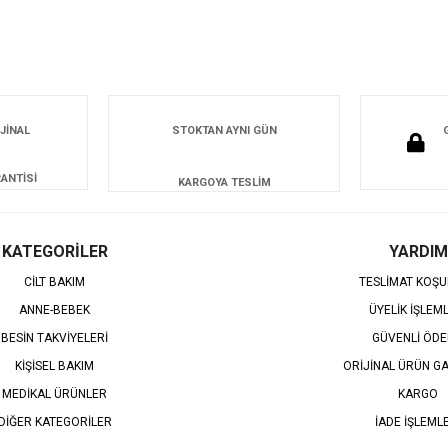
JİNAL
STOKTAN AYNI GÜN
ANTİSİ
KARGOYA TESLİM
KATEGORİLER
YARDIM
CİLT BAKIM
TESLİMAT KOŞU
ANNE-BEBEK
ÜYELİK İŞLEM
BESİN TAKVİYELERİ
GÜVENLİ ÖD
KİŞİSEL BAKIM
ORİJİNAL ÜRÜN GA
MEDİKAL ÜRÜNLER
KARGO
DİĞER KATEGORİLER
İADE İŞLEML