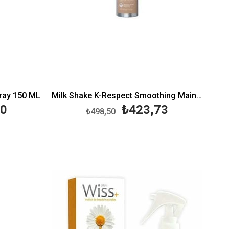
pray 150 ML
Milk Shake K-Respect Smoothing Maintainer Mist 150 ML
00
₺423,73
₺498,50