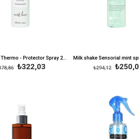
Milk Shake Thermo - Protector Spray 200 ML
Milk shake Sensorial mint s
₺322,03
₺250,
378,86
₺294,12