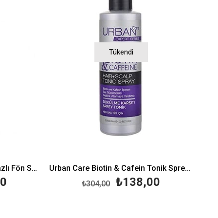
Tükendi
Morfose Milk Therapy Çift Fazlı Fön Sütü 400 ml
Urban Care Biotin & Cafein Tonik Sprey 200 ml
00
₺138,00
₺304,00