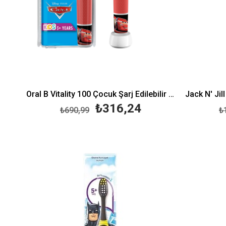
Oral B Vitality 100 Çocuk Şarj Edilebilir Diş Fırçası Cars
₺316,24
₺690,99
₺