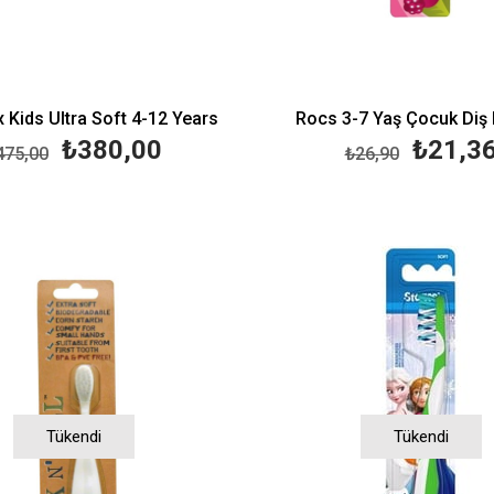
 Kids Ultra Soft 4-12 Years
Rocs 3-7 Yaş Çocuk Diş 
₺380,00
₺21,3
475,00
₺26,90
Tükendi
Tükendi