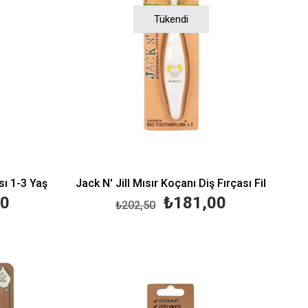
Tükendi
ası 1-3 Yaş
Jack N' Jill Mısır Koçanı Diş Fırçası Fil
50
₺181,00
₺202,50