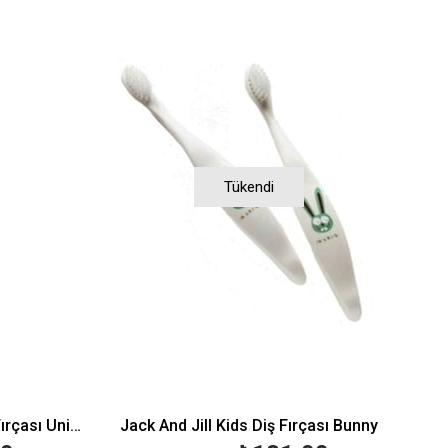
Tükendi
Jack N' Jill Mısır Koçanı Diş Fırçası Unicorn
Jack And Jill Kids Diş Fırçası Bunny