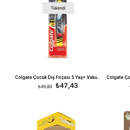
Tükendi
Colgate Çocuk Diş Fırçası 5 Yaş+ Vakumlu - Batman
₺47,43
₺49,83