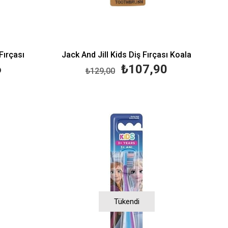
Fırçası
Jack And Jill Kids Diş Fırçası Koala
6
₺107,90
₺129,00
Tükendi