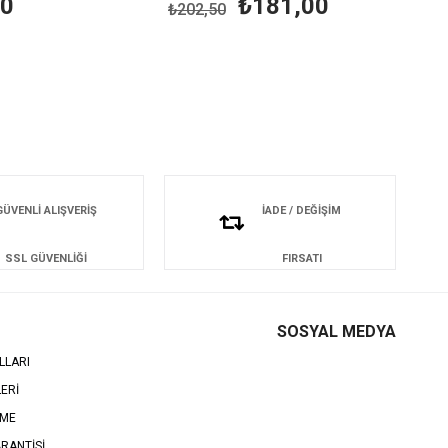
00
₺181,00
₺202,50
GÜVENLİ ALIŞVERİŞ
İADE / DEĞİŞİM
SSL GÜVENLİĞİ
FIRSATI
SOSYAL MEDYA
LLARI
LERİ
EME
RANTİSİ