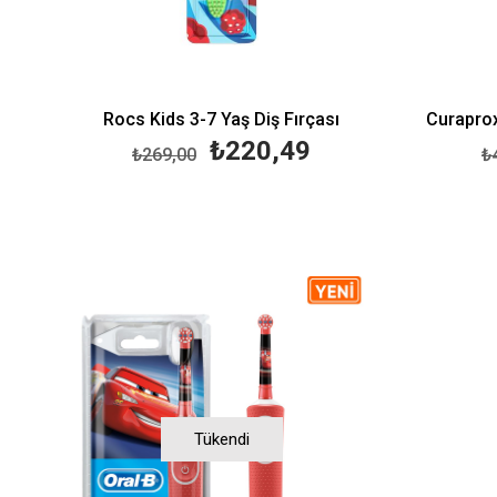
Rocs Kids 3-7 Yaş Diş Fırçası
Curaprox
₺220,49
₺269,00
₺
Tükendi