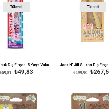
Tükendi
Tükendi
Colgate Çocuk Diş Fırçası 5 Yaş+ Vakumlu - Barbie
Jack N' Jill Silikon Diş Fırç
₺49,83
₺267,
₺59,81
₺299,90