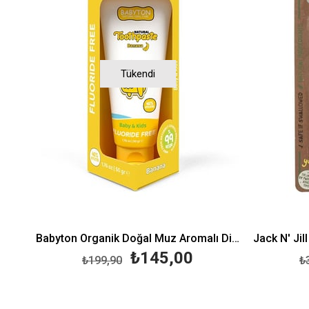
Tükendi
Babyton Organik Doğal Muz Aromalı Diş Macunu 50 gr
₺145,00
₺199,90
₺