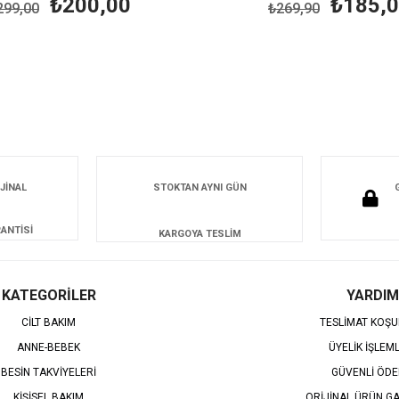
₺200,00
₺185,
299,00
₺269,90
JİNAL
STOKTAN AYNI GÜN
ANTİSİ
KARGOYA TESLİM
KATEGORİLER
YARDIM
CİLT BAKIM
TESLİMAT KOŞU
ANNE-BEBEK
ÜYELİK İŞLEM
BESİN TAKVİYELERİ
GÜVENLİ ÖD
KİŞİSEL BAKIM
ORİJİNAL ÜRÜN GA