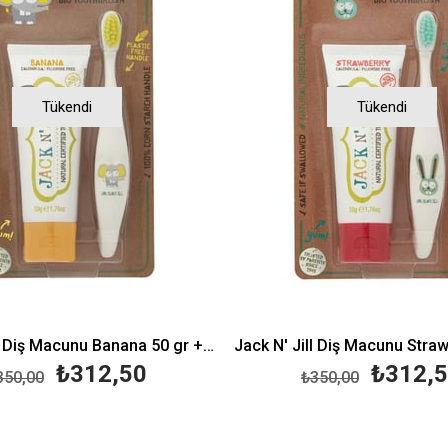
Tükendi
Tükendi
Jack N' Jill Diş Macunu Banana 50 gr + Diş Fırçası
₺312,50
₺312,
350,00
₺350,00