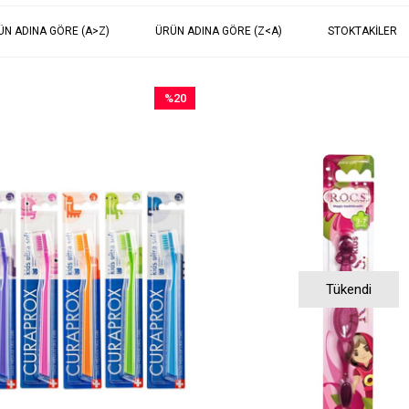
ÜN ADINA GÖRE (A>Z)
ÜRÜN ADINA GÖRE (Z<A)
STOKTAKILER
%20
İndirim
%20İndirim
Tükendi