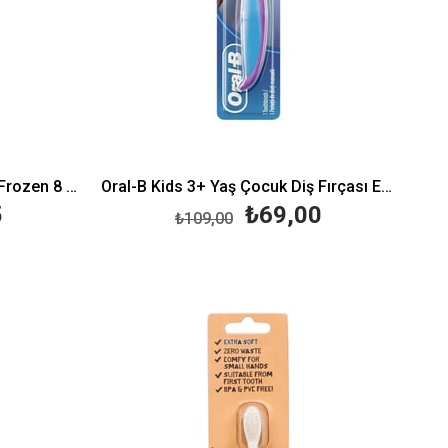
Oral-B Diş Fırçası Pro Expert Frozen 8 Yaş+ Diş Fırçası
Oral-B Kids 3+ Yaş Çocuk Diş Fırçası Extra Soft
5
₺69,00
₺109,00