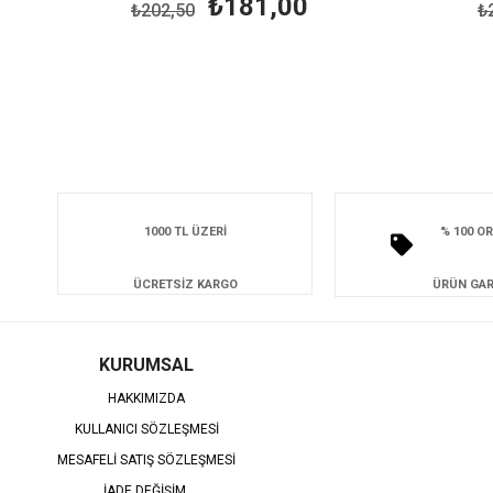
₺181,00
₺202,50
₺
1000 TL ÜZERİ
% 100 OR
ÜCRETSİZ KARGO
ÜRÜN GAR
KURUMSAL
HAKKIMIZDA
KULLANICI SÖZLEŞMESİ
MESAFELİ SATIŞ SÖZLEŞMESİ
İADE DEĞİŞİM