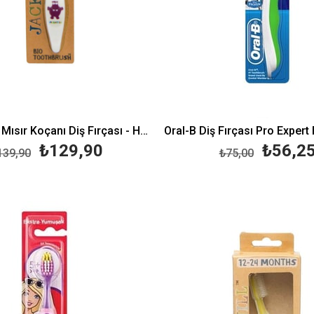
Jack N' Jill Mısır Koçanı Diş Fırçası - Hippo
₺129,90
₺56,2
139,90
₺75,00