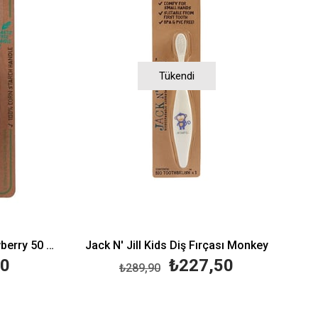
Tükendi
Jack N' Jill Diş Macunu Strawberry 50 gr + Diş Fırçası
Jack N' Jill Kids Diş Fırçası Monkey
50
₺227,50
₺289,90