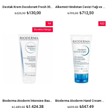
Deotak Krem Deodorant Fresh 35 ml
Alkemist Hindistan Cevizi Yağı ve Limon Yağı 200 ml
₺130,00
₺712,50
₺229,90
₺799,00
%4
%22
İndirim
İndirim
Ücretsiz Kargo
%4İndirim
%22İndi
Bioderma Atoderm İntensive Baume 200 ml
Bioderma Atoderm Hand Cream 50 ml-Bioderma El Kremi
₺1.424,38
₺547,49
₺1.489,00
₺699,00