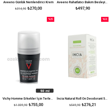
Aveeno Günlük Nemlendirici Krem
Aveeno Rahatlatıcı Bakım Besleyici Losyon 300 ml
₺270,00
₺497,90
₺314,90
%25
%50
İndirim
İndirim
%25İndirim
%50İndi
Vichy Homme Erkekler İçin Terleme Karşıtı Deodorant 50 ml
İncia Natural Roll On Deodorant 50 ml -For Women
₺755,00
₺276,21
₺1.009,90
₺549,90