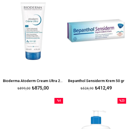
%3İndirim
%21İndi
Bioderma Atoderm Cream Ultra 200 ml
Bepanthol Sensiderm Krem 50 gr
₺875,00
₺412,49
₺899,00
₺524,90
%4
%23
İndirim
İndirim
%4İndirim
%23İndi