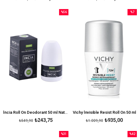
%56
%7
İndirim
İndirim
%56İndirim
%7İndir
İncia Roll On Deodorant 50 ml Natural For Men
Vichy İnvisible Resist Roll On 50 ml
₺243,75
₺935,00
₺549,90
₺1.009,90
%31
%42