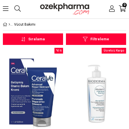
0
Vücut Bakımı
Sıralama
Filtreleme
%16
Ücretsiz Kargo
İndirim
%16İndirim