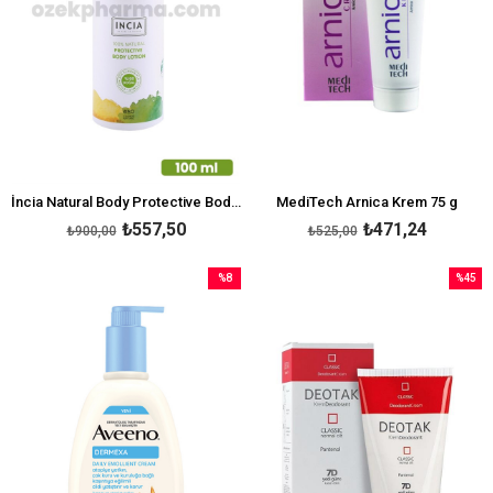
İncia Natural Body Protective Body Lotion 100 ml
MediTech Arnica Krem 75 g
₺557,50
₺471,24
₺900,00
₺525,00
%8
%45
İndirim
İndirim
%8İndirim
%45İndi