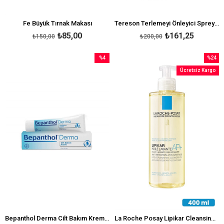
Fe Büyük Tırnak Makası
Tereson Terlemeyi Önleyici Sprey 50 ml
₺85,00
₺161,25
₺150,00
₺200,00
%4
%24
İndirim
İndirim
Ücretsiz Kargo
%4İndirim
%24İndi
Bepanthol Derma Cilt Bakım Kremi 30 g
La Roche Posay Lipikar Cleansing Oil AP 400ml