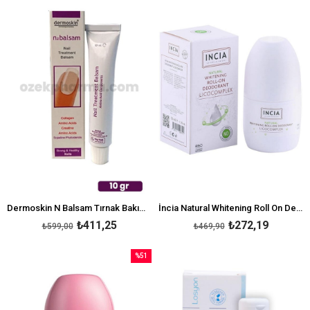
İndirim
İndirim
%31İndirim
%42İndi
Dermoskin N Balsam Tırnak Bakım Kremi 10ml
İncia Natural Whitening Roll On Deodorant 50 ml Beyazlatıcı
₺411,25
₺272,19
₺599,00
₺469,90
%51
İndirim
%51İndirim