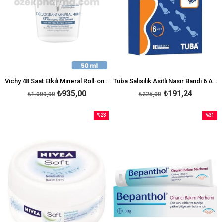
Vichy 48 Saat Etkili Mineral Roll-on Deodorant 50 ml
Tuba Salisilik Asitli Nasır Bandı 6 Adet
₺935,00
₺191,24
₺1.009,90
₺225,00
%23
%31
İndirim
İndirim
%23İndirim
%31İndi