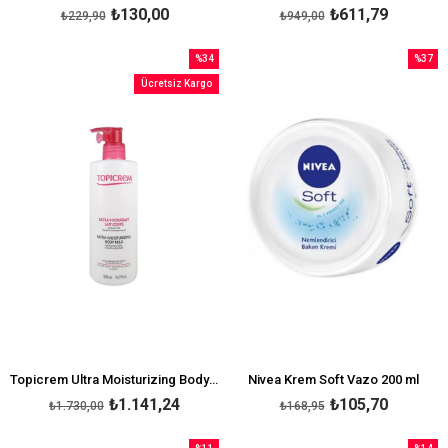
₺130,00
₺611,79
₺229,90
₺949,00
%34
%37
İndirim
İndirim
Ücretsiz Kargo
%34İndirim
%37İndi
Topicrem Ultra Moisturizing Body Milk 500 ml
Nivea Krem Soft Vazo 200 ml
₺1.141,24
₺105,70
₺1.730,00
₺168,95