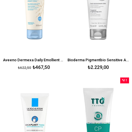
Aveeno Dermexa Daily Emollient Cream 200ml
Bioderma Pigmentbio Sensitive Areas 75 ml
₺467,50
₺2.229,00
₺622,50
%11
İndirim
%11İndi