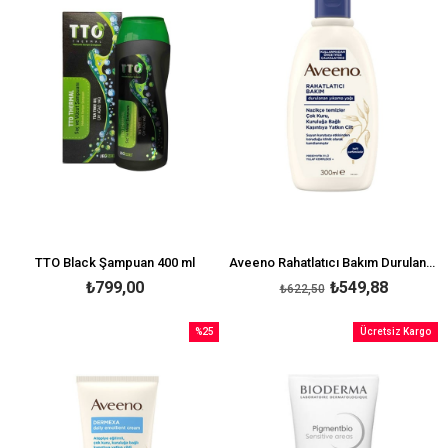
TTO Black Şampuan 400 ml
Aveeno Rahatlatıcı Bakım Durulanan Yıkama Yağı 300 ml
₺799,00
₺549,88
₺622,50
%25
Ücretsiz Kargo
İndirim
%25İndirim