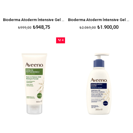
Bioderma Atoderm İntensive Gel Moussant 200 ml
Bioderma Atoderm İntensive Gel Moussant Foaming Gel 1000 Ml
₺948,75
₺1.900,00
₺999,00
₺2.069,00
%14
İndirim
%14İndirim