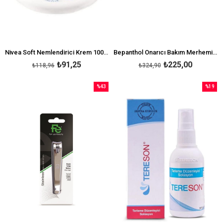
Nivea Soft Nemlendirici Krem 100 ml
Bepanthol Onarıcı Bakım Merhemi 30 g
₺91,25
₺225,00
₺118,96
₺324,90
%43
%19
İndirim
İndirim
%43İndirim
%19İndi