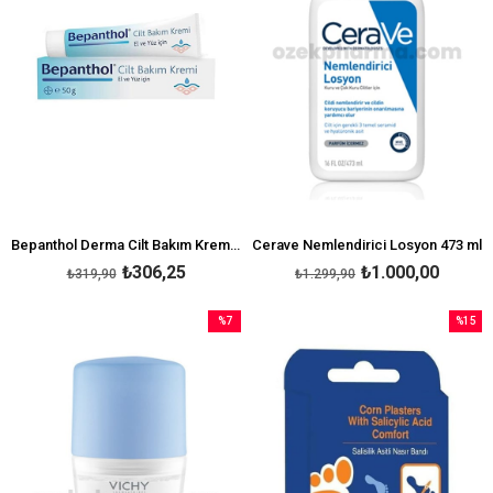
Bepanthol Derma Cilt Bakım Kremi 50 gr
Cerave Nemlendirici Losyon 473 ml
₺306,25
₺1.000,00
₺319,90
₺1.299,90
%7
%15
İndirim
İndirim
%7İndirim
%15İndi