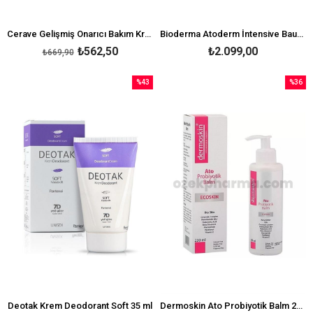
Cerave Gelişmiş Onarıcı Bakım Kremi 50 ml
Bioderma Atoderm İntensive Baume 500 ml
₺562,50
₺2.099,00
₺669,90
%43
%36
İndirim
İndirim
%43İndirim
%36İndi
Deotak Krem Deodorant Soft 35 ml
Dermoskin Ato Probiyotik Balm 230ml