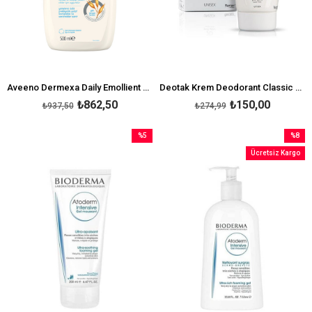
Aveeno Dermexa Daily Emollient Cream 500 ml
Deotak Krem Deodorant Classic 35 ml
₺862,50
₺150,00
₺937,50
₺274,99
%5
%8
İndirim
İndirim
Ücretsiz Kargo
%5İndirim
%8İndir