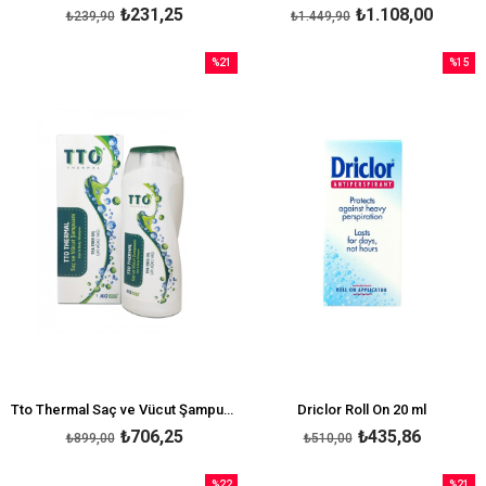
₺231,25
₺1.108,00
₺239,90
₺1.449,90
%21
%15
İndirim
İndirim
%21İndirim
%15İndi
Tto Thermal Saç ve Vücut Şampuanı 400 ml
Driclor Roll On 20 ml
₺706,25
₺435,86
₺899,00
₺510,00
%22
%21