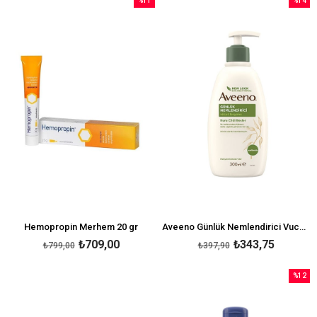
%11
%14
İndirim
İndirim
%11İndirim
%14İndi
Hemopropin Merhem 20 gr
Aveeno Günlük Nemlendirici Vucut Losyonu 300 ml
₺709,00
₺343,75
₺799,00
₺397,90
%12
İndirim
%12İndi