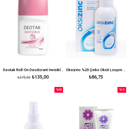
Deotak Roll-On Deodorant Invisible For Women 35 ml
Oksizinc %20 Çinko Oksit Losyon 100 ml
₺135,00
₺86,75
₺275,00
%38
%10
İndirim
İndirim
%38İndirim
%10İndi