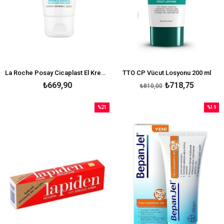
La Roche Posay Cicaplast El Kremi 50 ml
TTO CP Vücut Losyonu 200 ml
₺669,90
₺718,75
₺810,00
%21
%19
İndirim
İndirim
%21İndirim
%19İndi