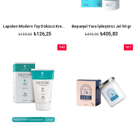
Lapiden Modern Tüy Dökücü Krem 40 gr
Bepanjel Yara İyileştirici Jel 50 gr
₺126,25
₺405,83
₺159,00
₺499,90
%43
%11
İndirim
İndirim
%43İndirim
%11İndi