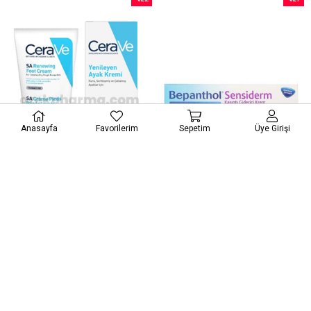
İndirim
İndirim
%22İndirim
%21İndi
Anasayfa
Favorilerim
Sepetim
Üye Girişi
Cerave Ayak Kremi 88 ml
Bepanthol Sensiderm Kaşıntı Giderici Krem 20 g
₺700,00
₺236,02
₺899,90
₺299,90
%24
%2
İndirim
İndirim
Ücretsiz Kargo
%24İndirim
%2İndir