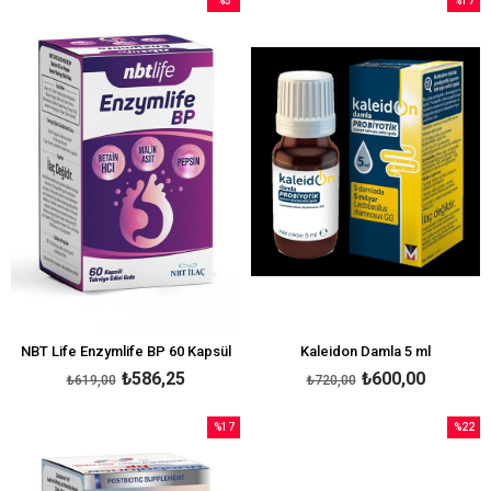
%5
%17
İndirim
İndirim
%5İndirim
%17İndi
NBT Life Enzymlife BP 60 Kapsül
Kaleidon Damla 5 ml
₺586,25
₺600,00
₺619,00
₺720,00
%17
%22
İndirim
İndirim
%17İndirim
%22İndi