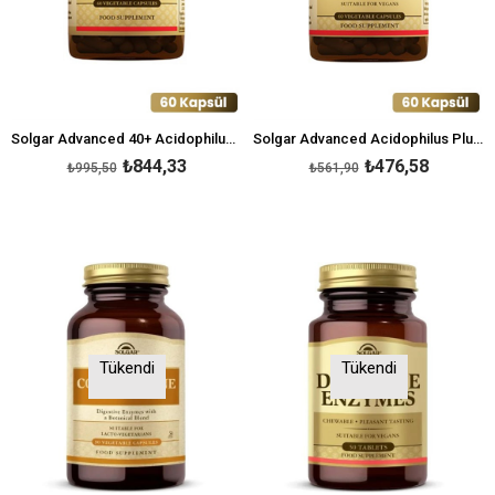
Solgar Advanced 40+ Acidophilus 60 Kapsül
Solgar Advanced Acidophilus Plus 60 Kapsül
₺844,33
₺476,58
₺995,50
₺561,90
Tükendi
Tükendi