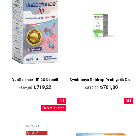
DuoBalance HP 30 Kapsül
Symbiosys Bifidrop Probiyotik Damla 8 ml
₺719,22
₺701,00
₺869,00
₺899,00
%4
%11
İndirim
İndirim
Ücretsiz Kargo
%4İndirim
%11İndi