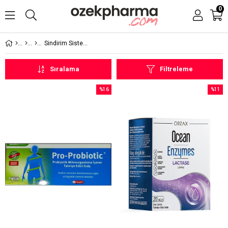
0
Sindirim Sistemi Takviyeleri
Sıralama
Filtreleme
%16
%11
İndirim
İndirim
%16İndirim
%11İndi