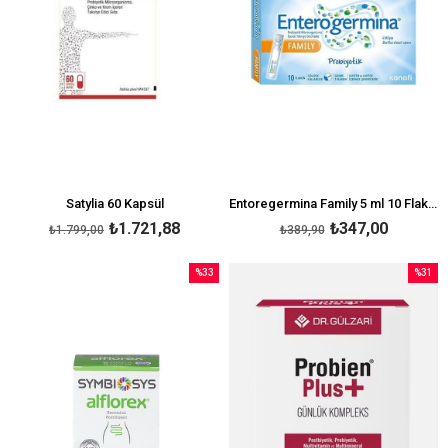
Satylia 60 Kapsül
Entoregermina Family 5 ml 10 Flakon
₺1.721,88
₺347,00
₺1.799,00
₺389,90
%33
%31
İndirim
İndirim
%33İndirim
%31İndi