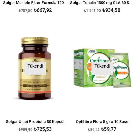
Solgar Multiple Fiber Formula 120 Kapsül
Solgar Tonalin 1300 mg CLA 60 Softjel
₺667,92
₺934,58
₺787,50
₺1.101,90
Tükendi
Tükendi
Solgar Ultibi Probiotic 30 Kapsül
Optifibre Flora 5 gr x 10 Saşe
₺725,53
₺59,77
₺909,90
₺86,26