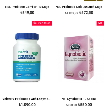
NBL Probiotic Comfort 10 Saşe
NBL Probiotic Gold 20 Stick Saşe
₺349,00
₺572,50
₺1.050,00
Ücretsiz Kargo
%31
İndirim
%31İndi
Velavit V-Probiotics with Enzymes 30 tablet
Nbl Gynobiotic 10 Kapsül
₺1.090,00
₺550,00
₺800,00