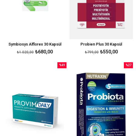
Symbiosys Alflorex 30 Kapsül
Probien Plus 30 Kapsül
₺680,00
₺550,00
₺1.020,00
₺799,00
%49
%27
İndirim
İndirim
%49İndirim
%27İndi