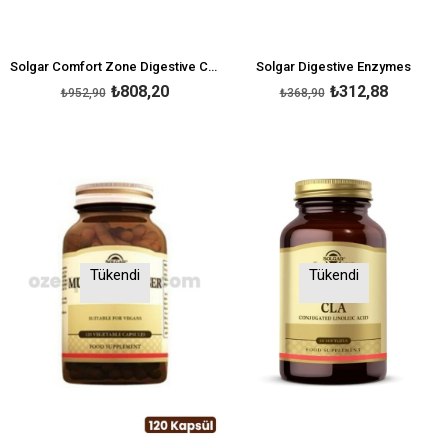
Solgar Comfort Zone Digestive Complex 90 Kapsül
Solgar Digestive Enzymes
₺808,20
₺312,88
₺952,90
₺368,90
Tükendi
Tükendi