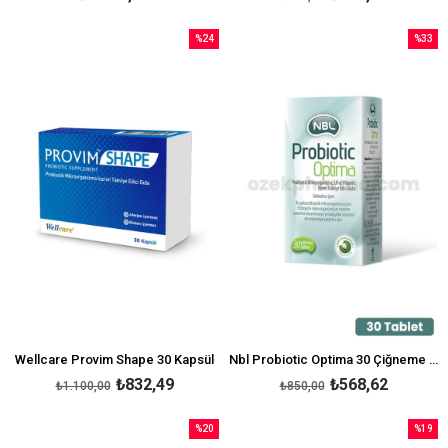
%24
%33
İndirim
İndirim
%24İndirim
%33İndi
Wellcare Provim Shape 30 Kapsül
Nbl Probiotic Optima 30 Çiğneme Tableti
₺832,49
₺568,62
₺1.100,00
₺850,00
%20
%19