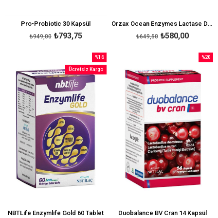
Pro-Probiotic 30 Kapsül
Orzax Ocean Enzymes Lactase Damla 20 ml
₺793,75
₺580,00
₺949,00
₺649,50
%16
%20
İndirim
İndirim
Ücretsiz Kargo
%16İndirim
%20İndi
NBTLife Enzymlife Gold 60 Tablet
Duobalance BV Cran 14 Kapsül