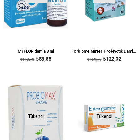
MYFLOR damla 8 ml
Forbiome Minies Probiyotik Damla 8 ml
₺85,88
₺122,32
₺110,78
₺169,75
Tükendi
Tükendi