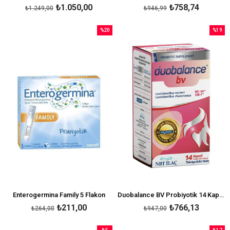
₺1.050,00
₺758,74
₺1.249,00
₺946,99
%20
%19
İndirim
İndirim
%20İndirim
%19İndi
Enterogermina Family 5 Flakon
Duobalance BV Probiyotik 14 Kapsül
₺211,00
₺766,13
₺264,00
₺947,00