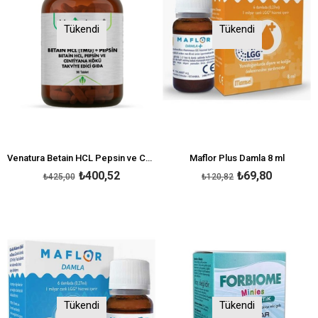
Tükendi
Tükendi
Venatura Betain HCL Pepsin ve Centiyana Kökü 90 Tablet
Maflor Plus Damla 8 ml
₺400,52
₺69,80
₺425,00
₺120,82
Tükendi
Tükendi