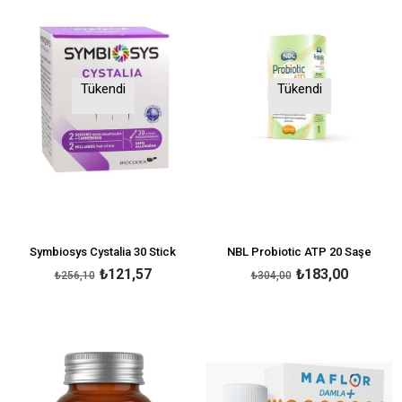
Tükendi
Tükendi
Symbiosys Cystalia 30 Stick
NBL Probiotic ATP 20 Saşe
₺121,57
₺183,00
₺256,10
₺304,00