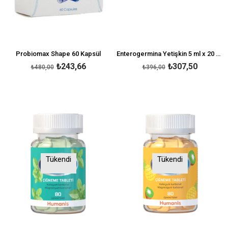
Probiomax Shape 60 Kapsül
Enterogermina Yetişkin 5 ml x 20 Flakon
₺243,66
₺307,50
₺480,00
₺396,00
Tükendi
Tükendi