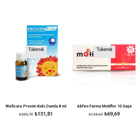
Tükendi
Tükendi
Wellcare Provim Kids Damla 8 ml
Abfen Farma Motiflor 10 Saşe
₺131,81
₺69,69
₺209,70
₺124,63