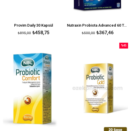
Provim Daily 30 Kapsül
Nutraxin Probiota Advanced 60 Tablet
₺458,75
₺367,46
₺895,00
₺500,00
%45
İndirim
%45İndi