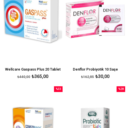
Wellcare Gaspass Plus 20 Tablet
Denflor Probiyotik 10 Saşe
₺365,00
₺30,00
₺440,00
₺162,85
%33
%28
İndirim
İndirim
%33İndirim
%28İndi