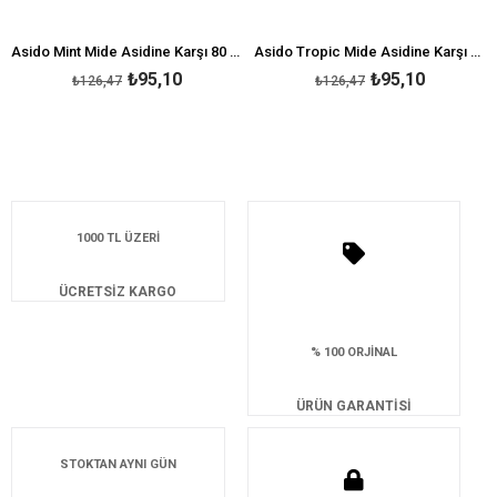
Asido Mint Mide Asidine Karşı 80 Çiğneme Tableti
Asido Tropic Mide Asidine Karşı 80 Çiğneme Tableti
₺95,10
₺95,10
₺126,47
₺126,47
1000 TL ÜZERİ
ÜCRETSİZ KARGO
% 100 ORJİNAL
ÜRÜN GARANTİSİ
STOKTAN AYNI GÜN