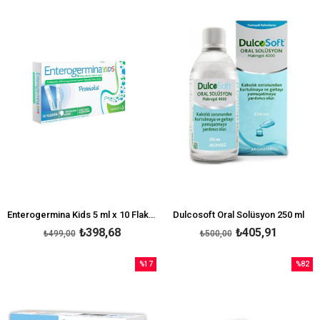
İndirim
İndirim
%20İndirim
%19İndi
Enterogermina Kids 5 ml x 10 Flakon
Dulcosoft Oral Solüsyon 250 ml
₺398,68
₺405,91
₺499,00
₺500,00
%17
%82
İndirim
İndirim
%17İndirim
%82İndi