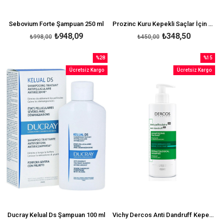
Sebovium Forte Şampuan 250 ml
Prozinc Kuru Kepekli Saçlar İçin 300 ml
₺948,09
₺348,50
₺998,00
₺450,00
%28
%15
İndirim
İndirim
Ücretsiz Kargo
Ücretsiz Kargo
%28İndirim
%15İndi
Ducray Kelual Ds Şampuan 100 ml
Vichy Dercos Anti Dandruff Kepek Karşıtı Şampuan 390 ml - Normal ve Yağlı Saçlar