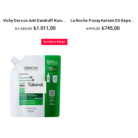
Vichy Dercos Anti Dandruff Kuru Saçlar İçin Kepek Karşıtı Şampuan Refill 390 ml
La Roche Posay Kerium DS Kepek Karşıtı Şampuan 125 ml
₺1.011,00
₺745,00
₺1.249,00
₺999,00
Ücretsiz Kargo
Tükendi