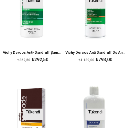
Tükendi
Tükendi
Vichy Dercos Anti-Dandruff Şampuan Kepek Karşıtı Normal ve Yağlı Saçlar İçin 75 ml
Vichy Dercos Anti Dandruff Ds Anti-Pelliculaire Ds Selenium 390 ml
₺292,50
₺793,00
₺362,50
₺1.139,00
Tükendi
Tükendi