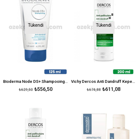
Tükendi
Tükendi
Bioderma Node DS+ Shampooing 125 ml
Vichy Dercos Anti Dandruff Kepek Karşıtı Şampuan 200 ml - Normal ve Yağlı Saçlar
₺556,50
₺611,08
₺629,50
₺674,88