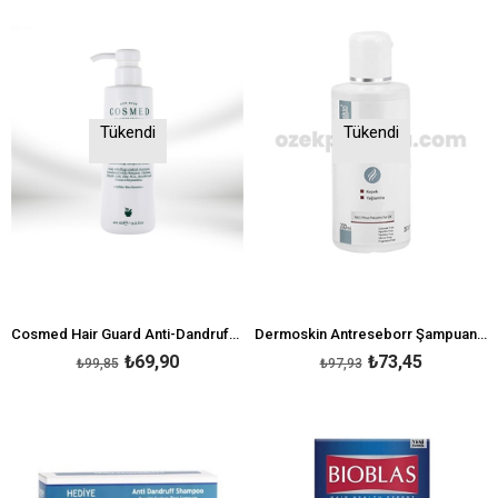
Tükendi
Tükendi
Cosmed Hair Guard Anti-Dandruff Shampoo 400 ml
Dermoskin Antreseborr Şampuan 200 ml
₺69,90
₺73,45
₺99,85
₺97,93