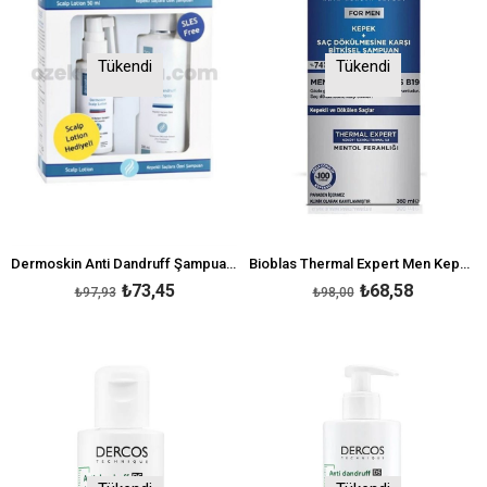
Tükendi
Tükendi
Dermoskin Anti Dandruff Şampuan+Scalp Lotion Kepek Önleyici
Bioblas Thermal Expert Men Kepek ve Saç Dökülmesine Karşı Şampuan 360 ml
₺73,45
₺68,58
₺97,93
₺98,00