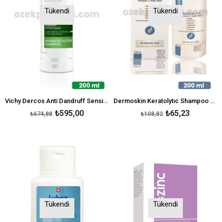
Tükendi
Tükendi
Vichy Dercos Anti Dandruff Sensitive Kepek Karşıtı Şampuan 200 ml
Dermoskin Keratolytıc Shampoo 200ml
₺595,00
₺65,23
₺674,88
₺108,82
Tükendi
Tükendi