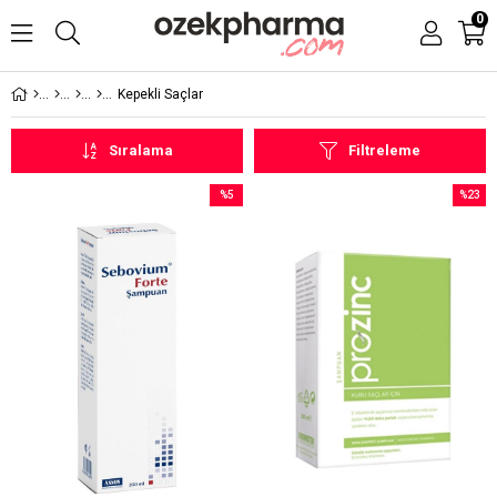
0
Kepekli Saçlar
Sıralama
Filtreleme
%5
%23
İndirim
İndirim
%5İndirim
%23İndi