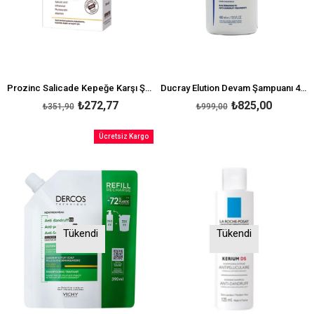
Prozinc Salicade Kepeğe Karşı Şampuan 300 ml
Ducray Elution Devam Şampuanı 400 ml
₺272,77
₺825,00
₺351,90
₺999,00
Ücretsiz Kargo
Tükendi
Tükendi