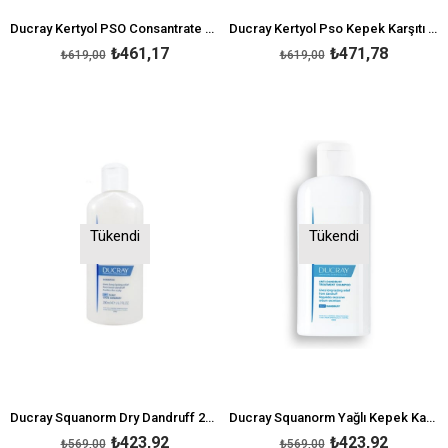
Ducray Kertyol PSO Consantrate 100ml
Ducray Kertyol Pso Kepek Karşıtı Bakım Şampuanı 200 ml
₺461,17
₺471,78
₺619,00
₺619,00
Tükendi
Tükendi
Ducray Squanorm Dry Dandruff 200 ml
Ducray Squanorm Yağlı Kepek Karşıtı Şampuan 200 ml
₺423,92
₺423,92
₺569,00
₺569,00