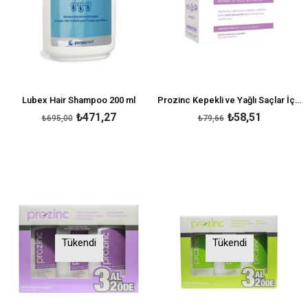
Lubex Hair Shampoo 200 ml
Prozinc Kepekli ve Yağlı Saçlar İçin Şampuan 300 ml
₺471,27
₺58,51
₺695,00
₺79,66
Tükendi
Tükendi