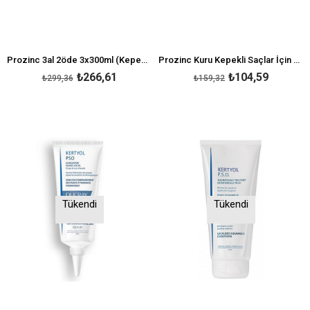
Prozinc 3al 2öde 3x300ml (Kepekli ve yağlı Saçlar) Şampuan
Prozinc Kuru Kepekli Saçlar İçin Şampuan 3 Al 2 Öde
₺266,61
₺104,59
₺299,36
₺159,32
Tükendi
Tükendi