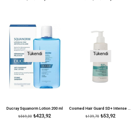
Tükendi
Tükendi
Ducray Squanorm Lotion 200 ml
Cosmed Hair Guard SD+ Intense Anti Dandruff Shampoo 200 ml
₺423,92
₺53,92
₺569,00
₺139,70