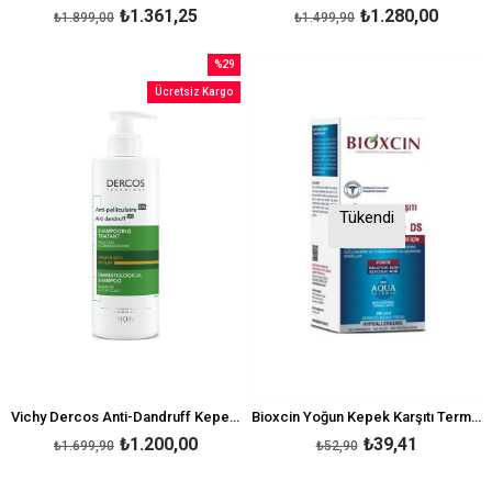
₺1.361,25
₺1.280,00
₺1.899,00
₺1.499,90
%29
İndirim
Ücretsiz Kargo
%29İndirim
Tükendi
Vichy Dercos Anti-Dandruff Kepeğe Karşı Şampuan 390ml- Kuru Saçlar için
Bioxcin Yoğun Kepek Karşıtı Termal Şampuan 200 ml
₺1.200,00
₺39,41
₺1.699,90
₺52,90