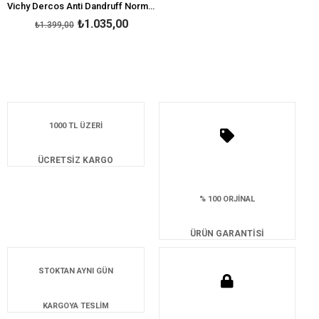
Vichy Dercos Anti Dandruff Normal ve Yağlı Saçlar İçin Kepek Karşıtı Şampuan Refill 390 ml
₺1.035,00
₺1.399,00
1000 TL ÜZERİ
ÜCRETSİZ KARGO
% 100 ORJİNAL
ÜRÜN GARANTİSİ
STOKTAN AYNI GÜN
KARGOYA TESLİM