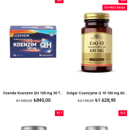
%20
%24
İndirim
İndirim
Ücretsiz Kargo
%20İndirim
%24İndi
Osende Koenzim QH 100 mg 30 Tablet
Solgar Coenzyme Q 10 100 mg 60 Kapsül
₺840,00
₺1.628,95
₺1.050,00
₺2.134,00
%17
%15
İndirim
İndirim
%17İndirim
%15İndi