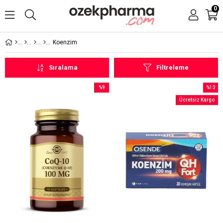
0
Koenzim
Sıralama
Filtreleme
%9
%13
İndirim
İndirim
Ücretsiz Kargo
%9İndirim
%13İndi