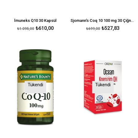
İmuneks Q10 30 Kapsül
Sjomann's Coq 10 100 mg 30 Çiğneme Jeli
₺610,00
₺527,83
₺1.095,00
₺699,00
Tükendi
Tükendi