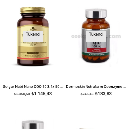
Tükendi
Tükendi
Solgar Nutri Nano COQ 10 3.1x 50 Softgel
Dermoskin Nutrafarm Coenzyme Q10 100 Mg 60 Kapsül
₺1.145,43
₺183,83
₺1.350,50
₺245,10