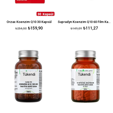
Orzax Koenzim Q10 30 Kapsül
Supradyn Koenzim Q10 60 Film Kaplı Tablet
₺159,90
₺111,27
₺254,50
₺149,09
Tükendi
Tükendi