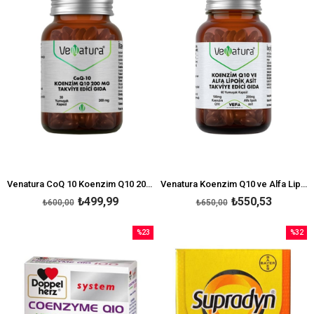
Venatura CoQ 10 Koenzim Q10 200 mg Takviye Edici Gıda 30 Kapsül
Venatura Koenzim Q10 ve Alfa Lipoik Asit 60 Yumuşak Kapsül Gıda Takviyesi
₺499,99
₺550,53
₺600,00
₺650,00
%23
%32
İndirim
İndirim
%23İndirim
%32İndi