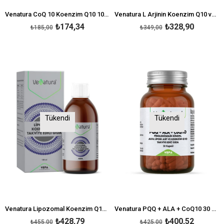
Venatura CoQ 10 Koenzim Q10 100 MG 30 Kapsül Gıda Takviyesi
Venatura L Arjinin Koenzim Q10 ve Bitkisel Ekstreler 60 Kapsül
₺174,34
₺328,90
₺185,00
₺349,00
Tükendi
Tükendi
Venatura Lipozomal Koenzim Q10 150 ML
Venatura PQQ + ALA + CoQ10 30 Kapsül Pirolokinolin Kinon, Alfa Lipoik Asit ve Koenzim Q10 Takviyesi
₺428,79
₺400,52
₺455,00
₺425,00