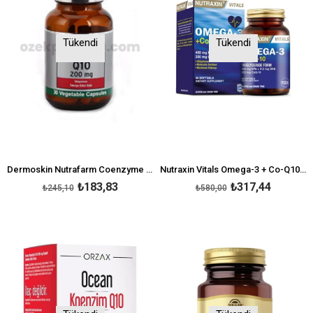
Tükendi
Tükendi
Dermoskin Nutrafarm Coenzyme Q10 200 Mg 30 Kapsül
Nutraxin Vitals Omega-3 + Co-Q10 60 Softgel
₺183,83
₺317,44
₺245,10
₺580,00