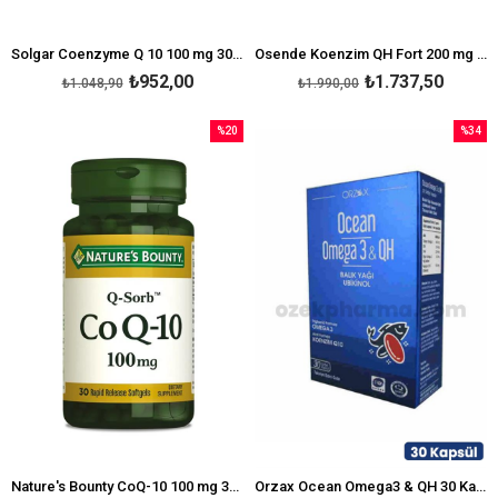
Solgar Coenzyme Q 10 100 mg 30 Softgel
Osende Koenzim QH Fort 200 mg 30 Kapsül
₺952,00
₺1.737,50
₺1.048,90
₺1.990,00
%20
%34
İndirim
İndirim
%20İndirim
%34İndi
Nature's Bounty CoQ-10 100 mg 30 Softgels
Orzax Ocean Omega3 & QH 30 Kapsül