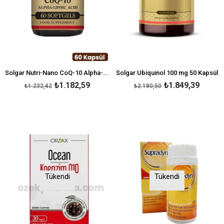
Solgar Nutri-Nano CoQ-10 Alpha-Lipoic Acid
Solgar Ubiquinol 100 mg 50 Kapsül
₺1.182,59
₺1.849,39
₺1.232,42
₺2.180,50
Tükendi
Tükendi