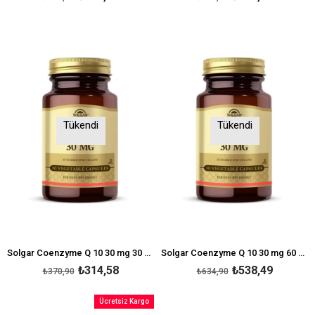
Tükendi
Tükendi
Solgar Coenzyme Q 10 30 mg 30 Kapsül
Solgar Coenzyme Q 10 30 mg 60 Kapsül
₺314,58
₺538,49
₺370,90
₺634,90
Ücretsiz Kargo