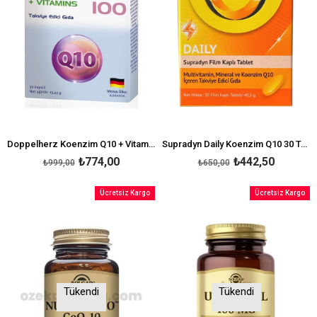
Doppelherz Koenzim Q10 + Vitamins 100 mg 30 Kapsül
Supradyn Daily Koenzim Q10 30 Tablet
₺774,00
₺442,50
₺999,00
₺650,00
Ücretsiz Kargo
Ücretsiz Kargo
Tükendi
Tükendi