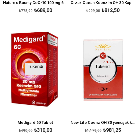
Nature's Bounty CoQ-10 100 mg 60 Softgel
Orzax Ocean Koenzim QH 30 Kapsül
₺689,00
₺812,50
₺778,90
₺999,00
Tükendi
Tükendi
Medigard 60 Tablet
New Life Coenz QH 30 yumuşak kap
₺310,00
₺981,25
₺490,00
₺1.179,00