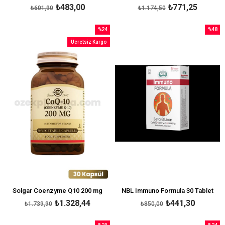
₺483,00
₺771,25
₺601,90
₺1.174,50
%24
%48
İndirim
İndirim
Ücretsiz Kargo
%24İndirim
%48İndi
Solgar Coenzyme Q10 200 mg
NBL Immuno Formula 30 Tablet
₺1.328,44
₺441,30
₺1.739,90
₺850,00