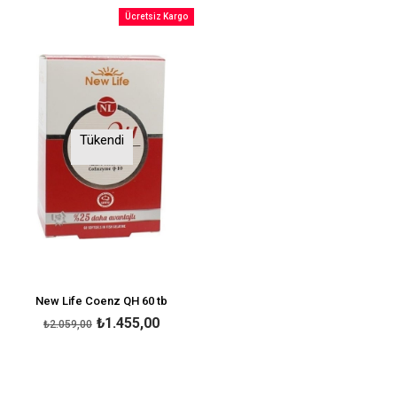
Ücretsiz Kargo
Tükendi
New Life Coenz QH 60 tb
₺1.455,00
₺2.059,00