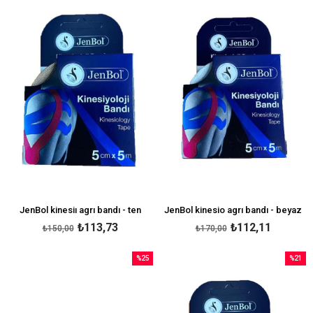
İndirim
İndirim
%24İndirim
%34İndi
JenBol kinesiı agrı bandı - ten
JenBol kinesio agrı bandı - beyaz
₺113,73
₺112,11
₺150,00
₺170,00
%25
%21
İndirim
İndirim
%25İndirim
%21İndi