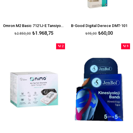
Omron M2 Basic 7121J-E Tansiyon Aleti
B-Good Digital Derece DMT-101
₺1.968,75
₺60,00
₺2.850,00
₺95,00
%12
%19
İndirim
İndirim
%12İndirim
%19İndi