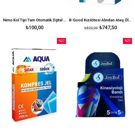
Nimo Kol Tipi Tam Otomatik Dijital Tansiyon Aleti DBP-1318
B-Good Kızılötesi Alından Ateş Ölçer Det-3019
₺100,00
₺747,50
₺823,00
%27
%27
İndirim
İndirim
%27İndirim
%27İndi