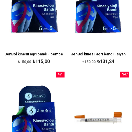
JenBol kinesiı agrı bandı - pembe
JenBol kinesiı agrı bandı - siyah
₺115,00
₺131,24
₺150,00
₺150,00
%21
%47
İndirim
İndirim
%21İndirim
%47İndi