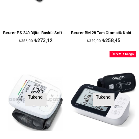
Beurer PS 240 Dijital Baskül Soft Grip
Beurer BM 28 Tam Otomatik Koldan Ölçen Tansiyon Aleti
₺273,12
₺258,45
₺386,00
₺329,00
Ücretsiz Kargo
Tükendi
Tükendi