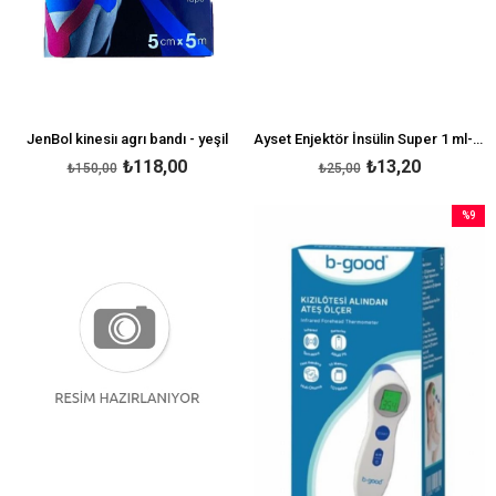
JenBol kinesiı agrı bandı - yeşil
Ayset Enjektör İnsülin Super 1 ml-Tekli
₺118,00
₺13,20
₺150,00
₺25,00
%9
İndirim
%9İndir