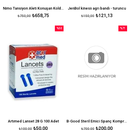
Nimo Tansiyon Aleti Konuşan Koldan Ölçer Fully Otomatik
JenBol kinesiı agrı bandı - turuncu
₺658,75
₺121,13
₺750,00
₺150,00
%50
%71
İndirim
İndirim
%50İndirim
%71İndi
Artımed Lanset 28 G 100 Adet
B-Good Steril Emici Spanç Kompres 7,5x7,5cm 100'lü
₺50,00
₺200,00
₺100,00
₺700,00