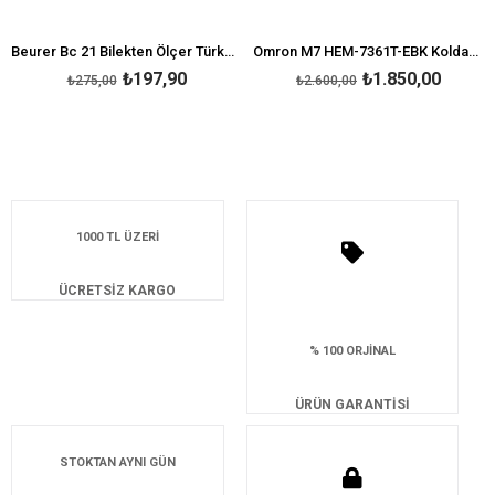
Beurer Bc 21 Bilekten Ölçer Türkçe Konuşan Tansiyon Aleti
Omron M7 HEM-7361T-EBK Koldan Ölçer Çift Hafızalı Tansiyon Aleti
₺197,90
₺1.850,00
₺275,00
₺2.600,00
1000 TL ÜZERİ
ÜCRETSİZ KARGO
% 100 ORJİNAL
ÜRÜN GARANTİSİ
STOKTAN AYNI GÜN