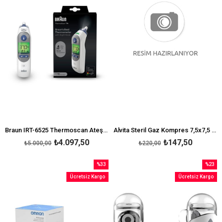
Braun IRT-6525 Thermoscan Ateş Ölçer
Alvita Steril Gaz Kompres 7,5x7,5 cm 2 Pouches 25'li
₺4.097,50
₺147,50
₺5.000,00
₺220,00
%33
%23
İndirim
İndirim
Ücretsiz Kargo
Ücretsiz Kargo
%33İndirim
%23İndi