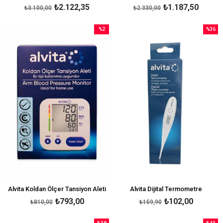
₺2.122,35
₺1.187,50
₺3.100,00
₺2.330,00
%2
%36
İndirim
İndirim
%2İndirim
%36İndi
Alvita Koldan Ölçer Tansiyon Aleti
Alvita Dijital Termometre
₺793,00
₺102,00
₺810,00
₺159,90