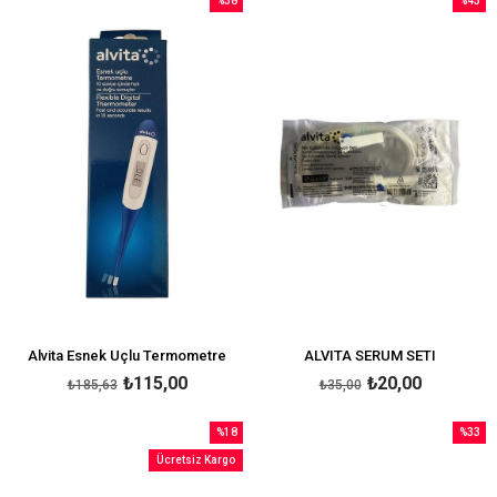
%38
%43
İndirim
İndirim
%38İndirim
%43İndi
Alvita Esnek Uçlu Termometre
ALVITA SERUM SETI
₺115,00
₺20,00
₺185,63
₺35,00
%18
%33
İndirim
İndirim
Ücretsiz Kargo
%18İndirim
%33İndi