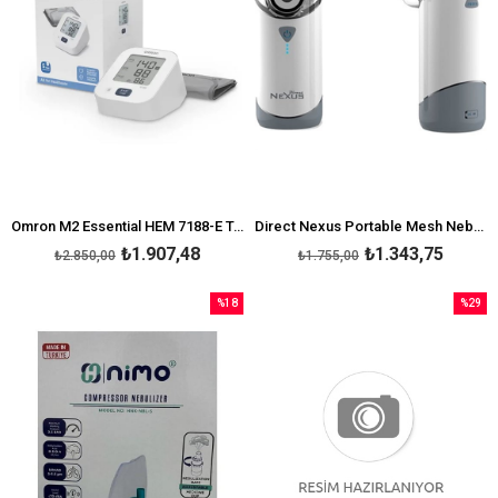
Omron M2 Essential HEM 7188-E Tansiyon Aleti
Direct Nexus Portable Mesh Nebulizatör
₺1.907,48
₺1.343,75
₺2.850,00
₺1.755,00
%18
%29
İndirim
İndirim
%18İndirim
%29İndi