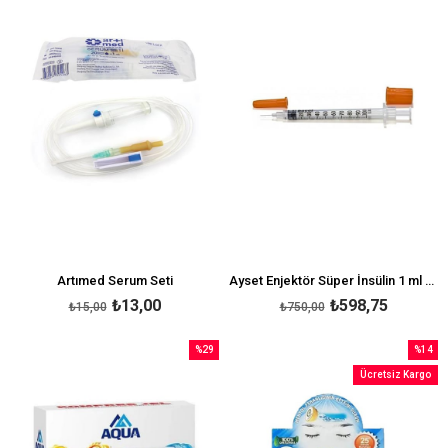
%13İndirim
%20İndi
Artımed Serum Seti
Ayset Enjektör Süper İnsülin 1 ml 50'li
₺13,00
₺598,75
₺15,00
₺750,00
%29
%14
İndirim
İndirim
Ücretsiz Kargo
%29İndirim
%14İndi