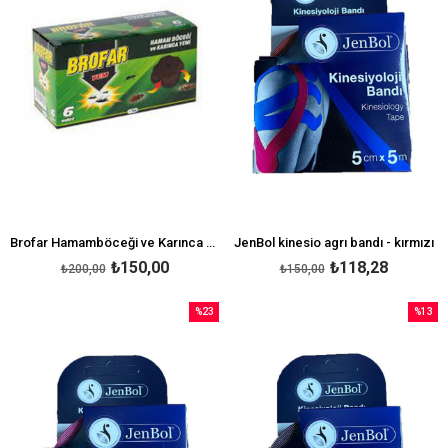
Brofar Hamamböceği ve Karınca Yemi 6'lı
JenBol kinesio agrı bandı - kırmızı
₺150,00
₺118,28
₺200,00
₺150,00
%23
%13
İndirim
İndirim
%23İndirim
%13İndi