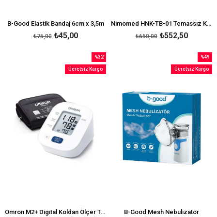
B-Good Elastik Bandaj 6cm x 3,5m
Nimomed HNK-TB-01 Temassız Kızılötesi Ateş Ölçer
₺45,00
₺552,50
₺75,00
₺650,00
%32
%49
İndirim
İndirim
Ücretsiz Kargo
Ücretsiz Kargo
%32İndirim
%49İndi
Omron M2+ Digital Koldan Ölçer Tansiyon Aleti
B-Good Mesh Nebulizatör