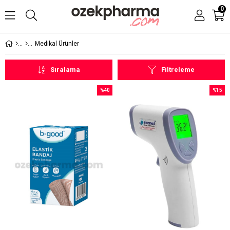
0
Medikal Ürünler
Sıralama
Filtreleme
%40
%15
İndirim
İndirim
%40İndirim
%15İndi