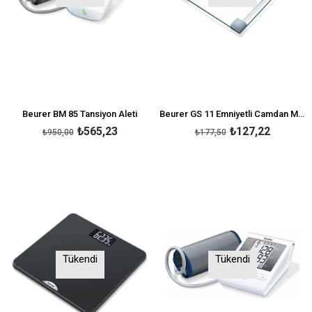
Beurer BM 85 Tansiyon Aleti
Beurer GS 11 Emniyetli Camdan Modern Baskül
₺565,23
₺127,22
₺950,00
₺177,50
Tükendi
Tükendi