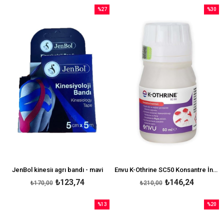
%27
%30
İndirim
İndirim
%27İndirim
%30İndi
JenBol kinesiı agrı bandı - mavi
Envu K-Othrine SC50 Konsantre İnsektisit 50 ml
₺123,74
₺146,24
₺170,00
₺210,00
%13
%20
İndirim
İndirim