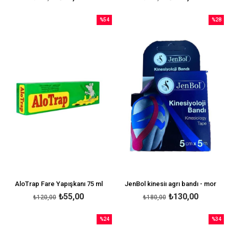
%54
%28
İndirim
İndirim
%54İndirim
%28İndi
AloTrap Fare Yapışkanı 75 ml
JenBol kinesiı agrı bandı - mor
₺55,00
₺130,00
₺120,00
₺180,00
%24
%34