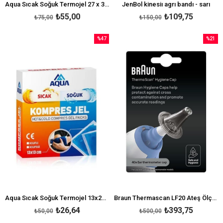
Aqua Sıcak Soğuk Termojel 27 x 35 cm
JenBol kinesiı agrı bandı - sarı
₺55,00
₺109,75
₺75,00
₺150,00
%47
%21
İndirim
İndirim
%47İndirim
%21İndi
Aqua Sıcak Soğuk Termojel 13x26 cm
Braun Thermascan LF20 Ateş Ölçer Yedek Filtre
₺26,64
₺393,75
₺50,00
₺500,00