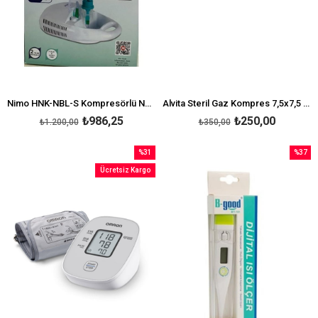
Nimo HNK-NBL-S Kompresörlü Nebulizator Cihazı
Alvita Steril Gaz Kompres 7,5x7,5 cm 4 Pouches 25'li
₺986,25
₺250,00
₺1.200,00
₺350,00
%31
%37
İndirim
İndirim
Ücretsiz Kargo
%31İndirim
%37İndi