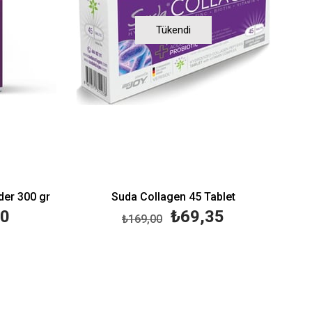
Tükendi
der 300 gr
Suda Collagen 45 Tablet
00
₺69,35
₺169,00