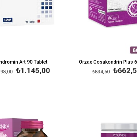
ndromin Art 90 Tablet
Orzax Cosakondrin Plus 6
₺1.145,00
₺662,
398,00
₺834,50