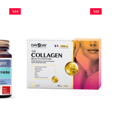
%54
%53
İndirim
İndirim
%54İndirim
%53İndirim