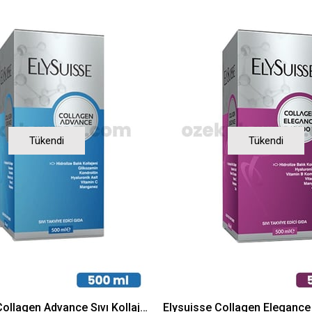
Tükendi
Tükendi
Elysuisse Collagen Advance Sıvı Kollajen Takviye Edici Gıda 500 ml