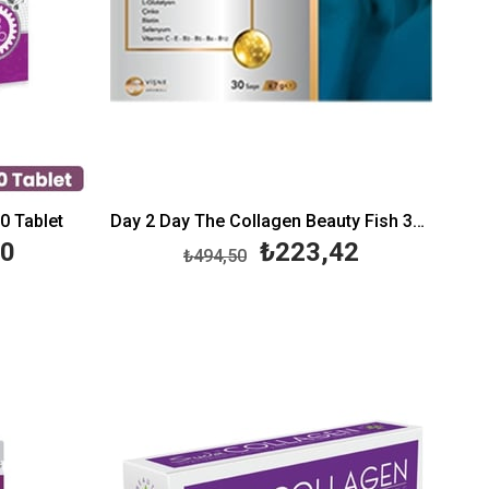
0 Tablet
Day 2 Day The Collagen Beauty Fish 30 Saşe
50
₺223,42
₺494,50