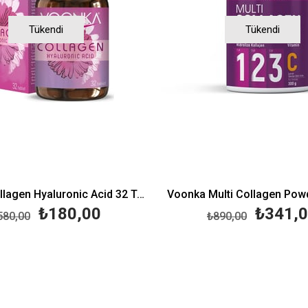
Tükendi
Tükendi
Voonka Collagen Hyaluronic Acid 32 Tablet
Voonka Multi Collagen Pow
₺180,00
₺341,
580,00
₺890,00