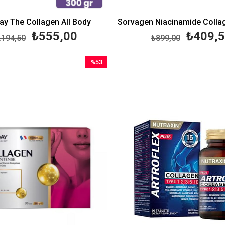
y The Collagen All Body
₺555,00
₺409,
.194,50
₺899,00
%53
İndirim
%53İndirim