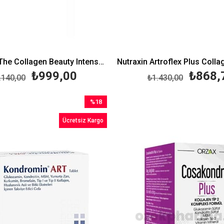
Day 2 Day The Collagen Beauty Intense 30 Saşe
₺999,00
₺868,
.140,00
₺1.430,00
%18
İndirim
Ücretsiz Kargo
%18İndirim