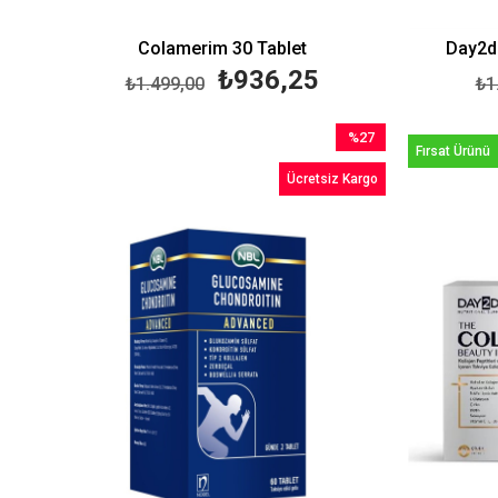
Colamerim 30 Tablet
Day2da
₺936,25
₺1.499,00
₺1
%27
Fırsat Ürünü
İndirim
Ücretsiz Kargo
%27İndirim