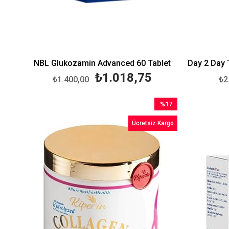
NBL Glukozamin Advanced 60 Tablet
₺1.018,75
₺1.400,00
₺2
%17
İndirim
Ücretsiz Kargo
%17İndirim