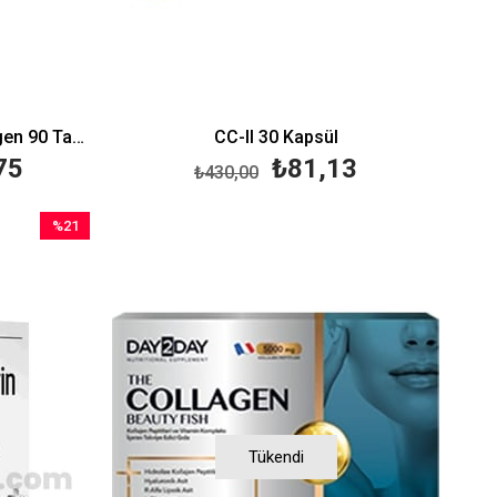
Nutraxin Artroflex Plus Collagen 90 Tablet
CC-II 30 Kapsül
75
₺81,13
₺430,00
%21
İndirim
%21İndirim
Tükendi