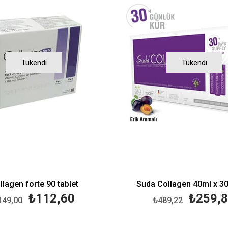
Tükendi
Tükendi
llagen forte 90 tablet
Suda Collagen 40ml x 3
₺112,60
₺259,
149,00
₺489,22