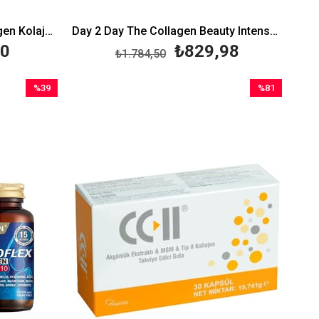
Sorvagen Niacinamide Collagen Kolajen Hyaluronic Acid 60 Tablet
Day 2 Day The Collagen Beauty Intense Ananas Aromalı 30 Saşe
50
₺829,98
₺1.784,50
%39
%81
İndirim
İndirim
%39İndirim
%81İndirim