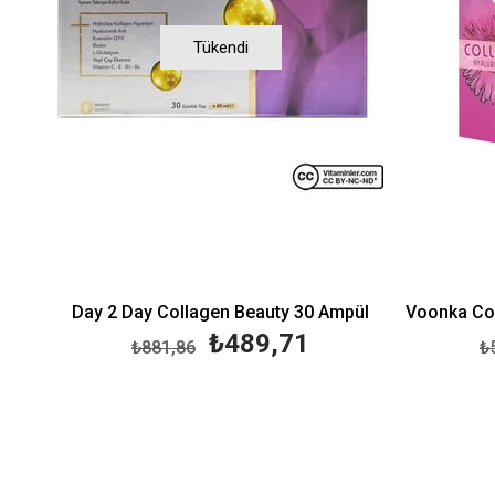
Tükendi
Day 2 Day Collagen Beauty 30 Ampül
₺489,71
₺881,86
₺