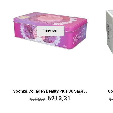
Tükendi
Voonka Collagen Beauty Plus 30 Saşe Yeşil Elma
Co
₺213,31
₺564,00
₺