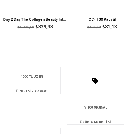
Day 2 Day The Collagen Beauty Intense Ananas Aromalı 30 Saşe
CC-II 30 Kapsül
₺829,98
₺81,13
₺1.784,50
₺430,00
1000 TL ÜZERİ
ÜCRETSİZ KARGO
% 100 ORJİNAL
ÜRÜN GARANTİSİ