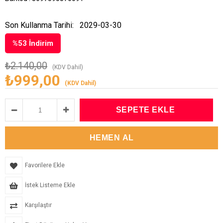
Son Kullanma Tarihi:
2029-03-30
%
53
İndirim
₺2.140,00
(KDV Dahil)
₺999,00
(KDV Dahil)
Favorilere Ekle
İstek Listeme Ekle
Karşılaştır