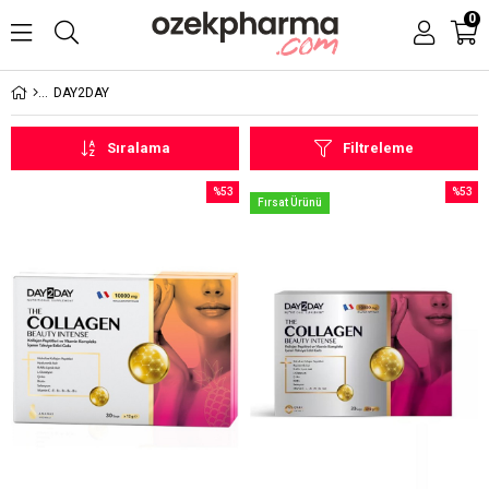
0
DAY2DAY
Sıralama
Filtreleme
%53
%53
Fırsat Ürünü
İndirim
İndirim
%53İndirim
%53İndi