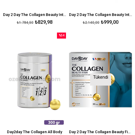
Day 2 Day The Collagen Beauty Intense Ananas Aromalı 30 Saşe
Day 2 Day The Collagen Beauty Intense 30 Saşe
₺829,98
₺999,00
₺1.784,50
₺2.140,00
%54
İndirim
%54İndirim
Tükendi
Day2day The Collagen All Body
Day 2 Day The Collagen Beauty Fish 30 Saşe