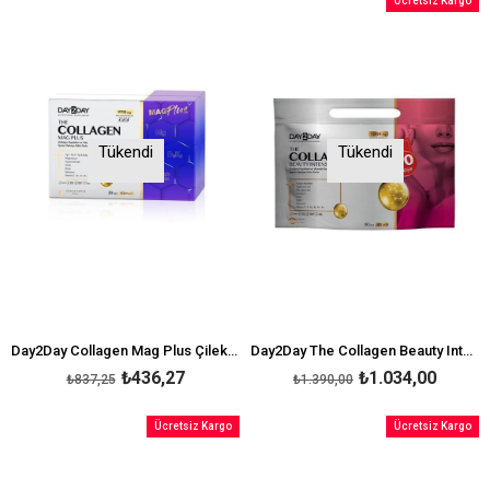
Ücretsiz Kargo
Tükendi
Tükendi
Day2Day Collagen Mag Plus Çilek Karpuz Aromalı 30 Saşe
Day2Day The Collagen Beauty Intense Çilek Aromalı 60 Saşe
₺436,27
₺1.034,00
₺837,25
₺1.390,00
Ücretsiz Kargo
Ücretsiz Kargo