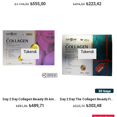
₺555,00
₺223,42
₺1.194,50
₺494,50
Tükendi
Tükendi
Day 2 Day Collagen Beauty 30 Ampül
Day 2 Day The Collagen Beauty Fish Kollajen 30 Saşe x 7 g
₺489,71
₺303,48
₺881,86
₺523,74