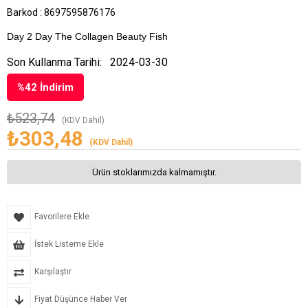
Barkod
:
8697595876176
Day 2 Day The Collagen Beauty Fish
Son Kullanma Tarihi:
2024-03-30
%
42
İndirim
₺523,74
(KDV Dahil)
₺303,48
(KDV Dahil)
Ürün stoklarımızda kalmamıştır.
Favorilere Ekle
İstek Listeme Ekle
Karşılaştır
Fiyat Düşünce Haber Ver