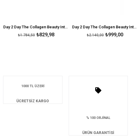
Day 2 Day The Collagen Beauty Intense Ananas Aromalı 30 Saşe
Day 2 Day The Collagen Beauty Intense 30 Saşe
₺829,98
₺999,00
₺1.784,50
₺2.140,00
1000 TL ÜZERİ
ÜCRETSİZ KARGO
% 100 ORJİNAL
ÜRÜN GARANTİSİ