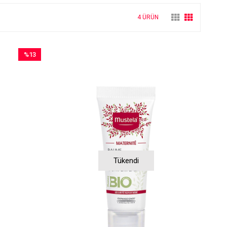
4 ÜRÜN
%13
İndirim
%13İndirim
Tükendi