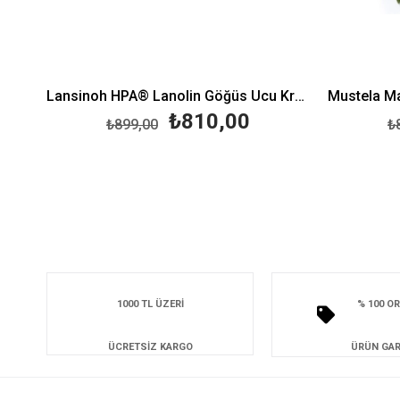
Lansinoh HPA® Lanolin Göğüs Ucu Kremi (40 ml)
₺810,00
₺899,00
₺
1000 TL ÜZERİ
% 100 OR
ÜCRETSİZ KARGO
ÜRÜN GAR