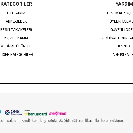
KATEGORİLER
YARDIM
CİLT BAKIM
TESLİMAT KOŞU
ANNE-BEBEK
ÜYELİK İŞLEM
BESİN TAKVİYELERİ
GÜVENLİ ÖD
KİŞİSEL BAKIM
ORİJİNAL ÜRÜN GA
MEDİKAL ÜRÜNLER
KARGO
DİĞER KATEGORİLER
İADE İŞLEML