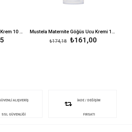
Lansinoh Lanolin Göğüs Ucu Krem 10 ml
Mustela Maternite Göğüs Ucu Kremi 10 ml
75
₺161,00
₺174,18
GÜVENLİ ALIŞVERİŞ
İADE / DEĞİŞİM
SSL GÜVENLİĞİ
FIRSATI