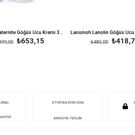
Mustela Maternite Göğüs Ucu Kremi 30 ml
₺653,15
₺418,
899,00
₺483,00
JİNAL
STOKTAN AYNI GÜN
ANTİSİ
KARGOYA TESLİM