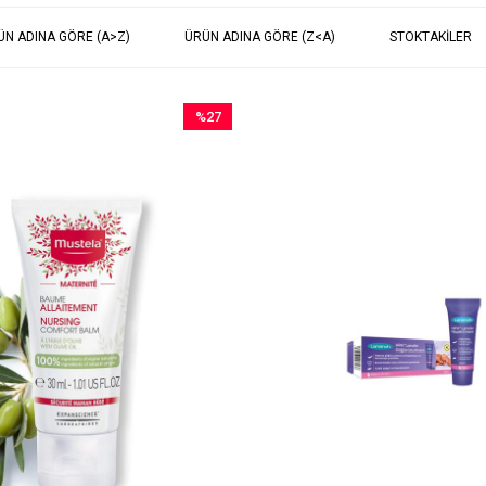
ÜN ADINA GÖRE (A>Z)
ÜRÜN ADINA GÖRE (Z<A)
STOKTAKILER
%27
İndirim
%27İndirim