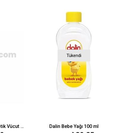
Tükendi
Dermoskin BabyCare Probiyotik Vücut Losyonu 230 ml
Dalin Bebe Yağı 100 ml