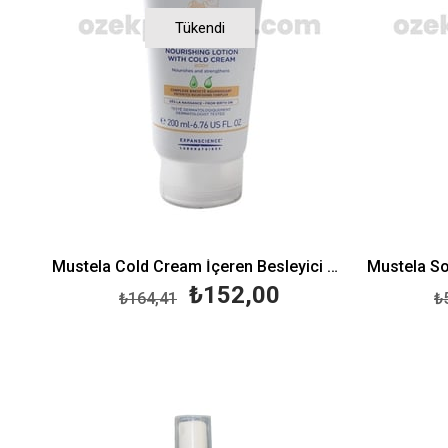
Tükendi
Mustela Cold Cream İçeren Besleyici Vücut Losyonu 200 ml
₺152,00
₺164,41
₺