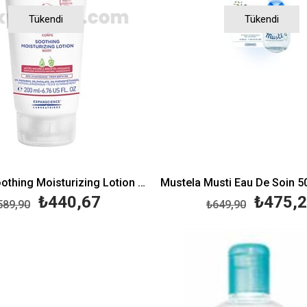
Tükendi
Tükendi
Mustela Soothing Moisturizing Lotion 200ml
₺440,67
₺475,
589,90
₺649,90