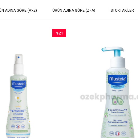
ÜN ADINA GÖRE (A>Z)
ÜRÜN ADINA GÖRE (Z<A)
STOKTAKILER
%21
İndirim
%21İndirim