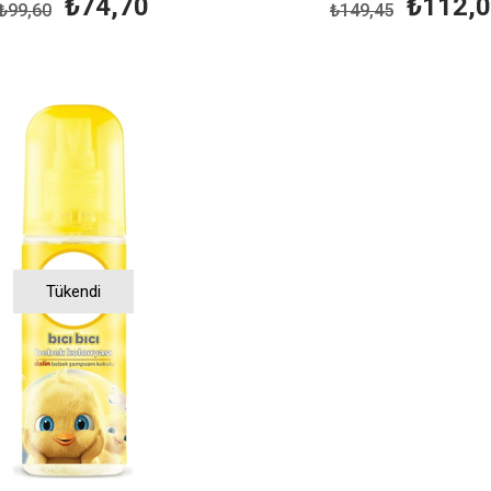
₺74,70
₺112,
₺99,60
₺149,45
Tükendi