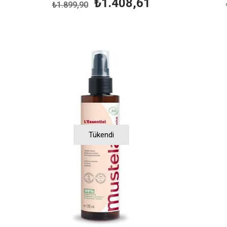
₺1.408,61
₺1.899,90
Tükendi