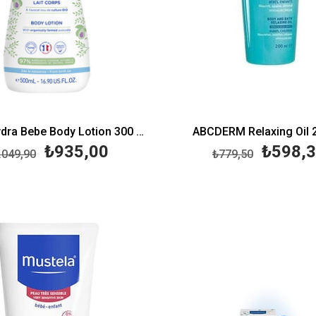
Mustela Hydra Bebe Body Lotion 300 ml-Hydra Bebe Vücut Losyonu
ABCDERM Relaxing Oil 
₺935,00
₺598,
.049,90
₺779,50