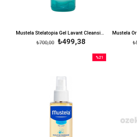
Mustela Stelatopia Gel Lavant Cleansing Gel 200 ml
₺499,38
₺700,00
₺
%21
İndirim
%21İndirim