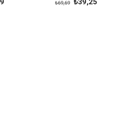
09
₺39,25
₺69,69