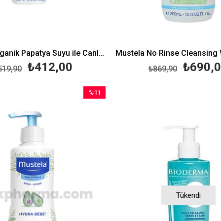
Mustela Organik Papatya Suyu ile Canlandırıcı ve Şekillendirici Sprey 200 ml
₺412,00
₺690,
519,90
₺869,90
%11
İndirim
%11İndirim
Tükendi