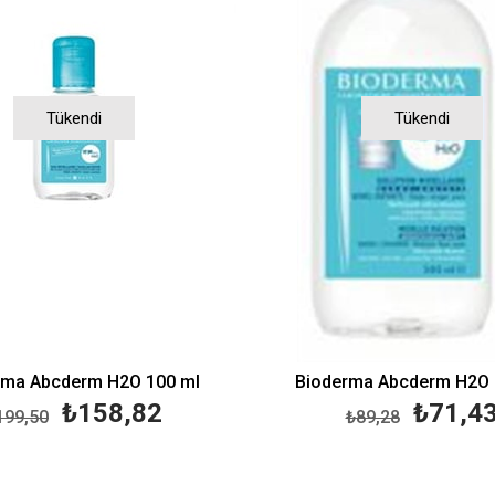
Tükendi
Tükendi
rma Abcderm H2O 100 ml
Bioderma Abcderm H2O 
₺158,82
₺71,4
199,50
₺89,28