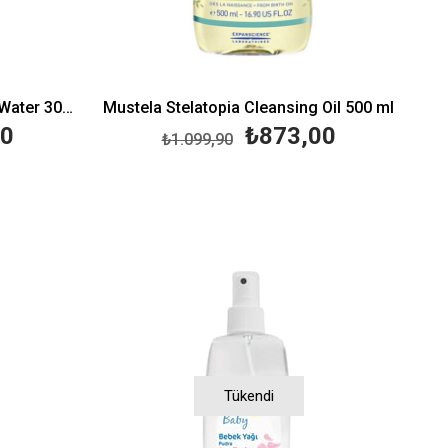
Mustela No Rinse Cleansing Water 300 ml-Durulama Gerektirmeyen Temizleme Sıvısı
Mustela Stelatopia Cleansing Oil 500 ml
00
₺873,00
₺1.099,90
Tükendi