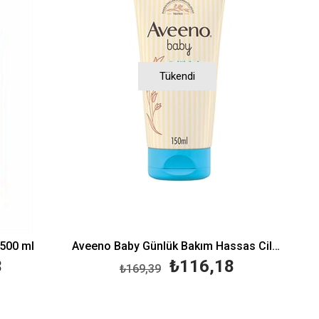
Tükendi
500 ml
Aveeno Baby Günlük Bakım Hassas Ciltler için Nemlendirici Losyon 150ml
3
₺116,18
₺169,39