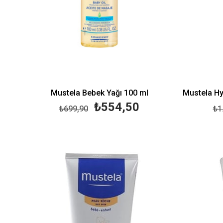
Mustela Bebek Yağı 100 ml
₺554,50
₺699,90
₺1