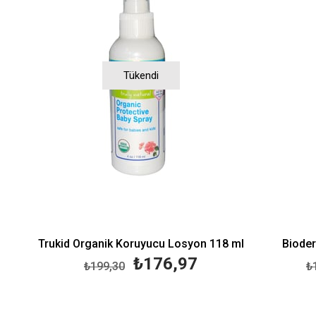
Tükendi
Trukid Organik Koruyucu Losyon 118 ml
Biode
₺176,97
₺199,30
₺