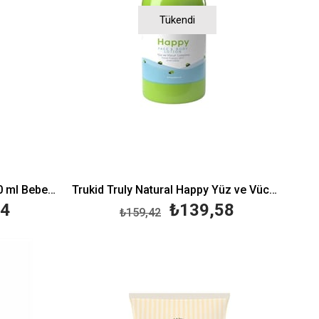
Tükendi
Mustela Musti Eau De Soin 50 ml Bebek Parfümü
Trukid Truly Natural Happy Yüz ve Vücut Losyonu 236ml
24
₺139,58
₺159,42