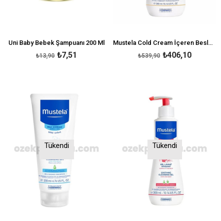
Uni Baby Bebek Şampuanı 200 Ml
Mustela Cold Cream İçeren Besleyici Bebek Şampuanı 300 ml
₺7,51
₺406,10
₺13,90
₺539,90
Tükendi
Tükendi