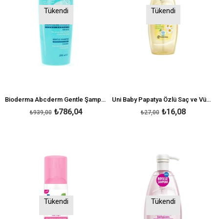
Tükendi
Tükendi
Bioderma Abcderm Gentle Şampuan 200 ml
Uni Baby Papatya Özlü Saç ve Vücut Şampuanı 700 ml
₺786,04
₺16,08
₺939,00
₺27,00
Tükendi
Tükendi