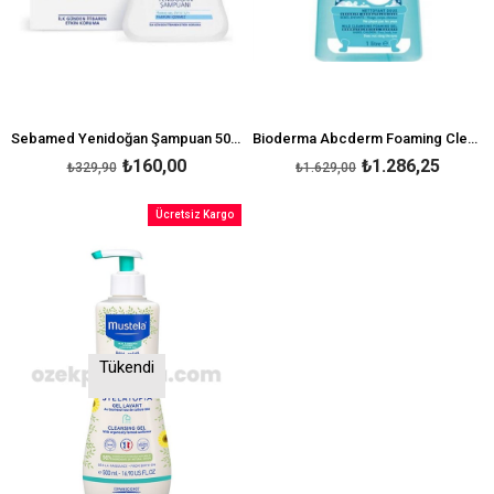
Sebamed Yenidoğan Şampuan 500 ml
Bioderma Abcderm Foaming Cleanser 1lt - Bebek Ve Çocuklar İçin Vücut Yıkama Jeli
₺160,00
₺1.286,25
₺329,90
₺1.629,00
Ücretsiz Kargo
Tükendi