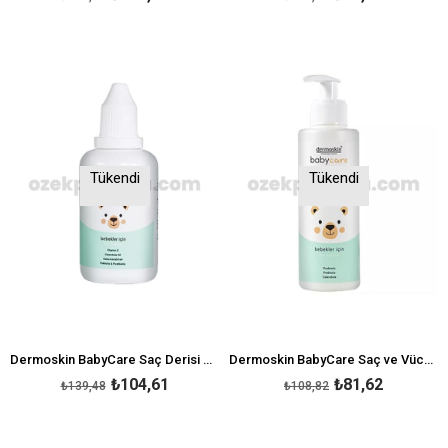
Tükendi
Tükendi
Dermoskin BabyCare Saç Derisi Bakım Losyonu 50 ml-Konak
Dermoskin BabyCare Saç ve Vücut Şampuanı 230 ml
₺104,61
₺81,62
₺139,48
₺108,82