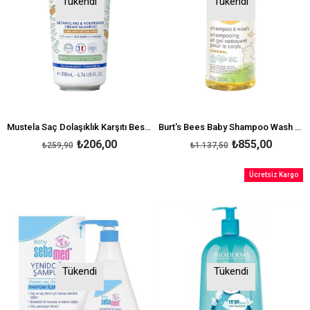
Tükendi
Tükendi
Mustela Saç Dolaşıklık Karşıtı Besleyici Şampuan 200 ml
Burt's Bees Baby Shampoo Wash Saç ve Vücut Şampuanı 236,5 ml
₺206,00
₺855,00
₺259,90
₺1.137,50
Ücretsiz Kargo
Tükendi
Tükendi