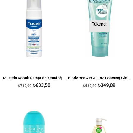
Tükendi
Mustela Köpük Şampuan Yenidoğan 150 ml
Bioderma ABCDERM Foaming Cleanser 200 ml
₺633,50
₺349,89
₺799,00
₺439,50