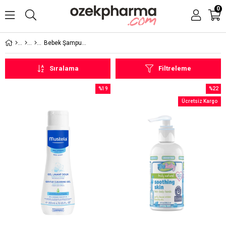
0
Bebek Şampuanları
Sıralama
Filtreleme
%19
%22
İndirim
İndirim
Ücretsiz Kargo
%19İndirim
%22İndi