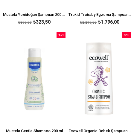
Mustela Yenidoğan Şampuan 200 ml
Trukid Trubaby Egzema Şampuan 236 ml
₺323,50
₺1.796,00
₺399,90
₺2.299,00
%22
%99
İndirim
İndirim
%22İndirim
%99İndi
Mustela Gentle Shampoo 200 ml
Ecowell Organic Bebek Şampuanı 300 ml