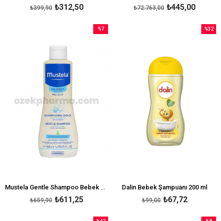
₺312,50
₺445,00
₺399,90
₺72.763,00
%7
%32
İndirim
İndirim
%7İndirim
%32İndi
Mustela Gentle Shampoo Bebek Şampuan 500 ml
Dalin Bebek Şampuanı 200 ml
₺611,25
₺67,72
₺659,90
₺99,00