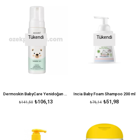
Tükendi
Tükendi
Dermoskin BabyCare Yenidoğan Köpük Şampuanı 200 ml
Incia Baby Foam Shampoo 200 ml
₺106,13
₺51,98
₺141,50
₺76,14