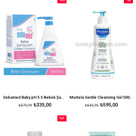
%42
%8
İndirim
İndirim
%42İndirim
%8İndir
Sebamed Baby pH 5.5 Bebek Şampuanı 500 ml
Mustela Gentle Cleansing Gel 500 ml-Yenidoğan Şampuanı
₺335,00
₺595,00
₺579,99
₺649,90
%21
İndirim
%21İndirim