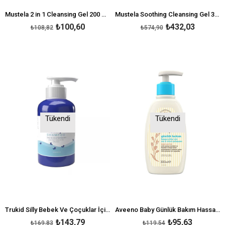
Mustela 2 in 1 Cleansing Gel 200 ml-Saç ve Vücut Şampuanı
Mustela Soothing Cleansing Gel 300 ml-Rahatlatıcı Şampuan
₺100,60
₺432,03
₺108,82
₺574,90
Tükendi
Tükendi
Trukid Silly Bebek Ve Çoçuklar İçin Doğal Saç Şampuanı 236mL
Aveeno Baby Günlük Bakım Hassas Ciltler için Saç ve Vücut Şampuanı 300ml
₺143,79
₺95,63
₺169,83
₺119,54