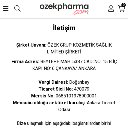
0
İletişim
Şirket Unvanı:
ÖZEK GRUP KOZMETİK SAĞLIK
LİMİTED ŞİRKETİ
Firma Adres:
BEYTEPE MAH. 5387 CAD. NO: 15 B İÇ
KAPI NO: 6 ÇANKAYA/ ANKARA
Vergi Dairesi:
Doğanbey
Ticaret Sicil No:
470079
Mersis No:
0685101978900001
Mensubu olduğu sektörel kuruluş:
Ankara Ticaret
Odası
Bize ulaşmak için aşağıdaki bağlantılardan birini