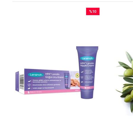
%10
İndirim
%10İndirim