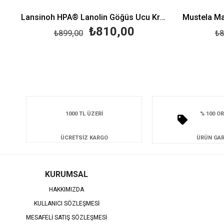
Lansinoh HPA® Lanolin Göğüs Ucu Kremi (40 ml)
₺810,00
₺899,00
₺8
1000 TL ÜZERİ
% 100 OR
ÜCRETSİZ KARGO
ÜRÜN GAR
KURUMSAL
HAKKIMIZDA
KULLANICI SÖZLEŞMESİ
MESAFELİ SATIŞ SÖZLEŞMESİ