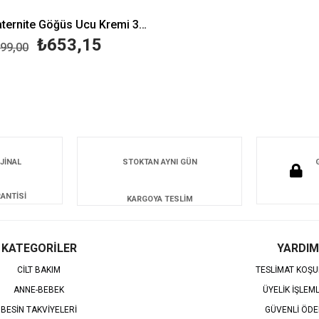
Mustela Maternite Göğüs Ucu Kremi 30 ml
₺653,15
99,00
JİNAL
STOKTAN AYNI GÜN
ANTİSİ
KARGOYA TESLİM
KATEGORİLER
YARDIM
CİLT BAKIM
TESLİMAT KOŞU
ANNE-BEBEK
ÜYELİK İŞLEM
BESİN TAKVİYELERİ
GÜVENLİ ÖD