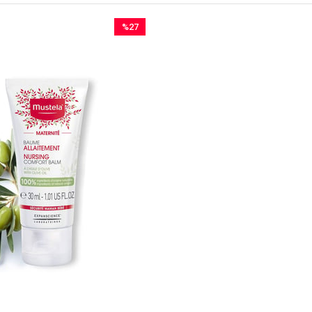
%27
İndirim
%27İndirim