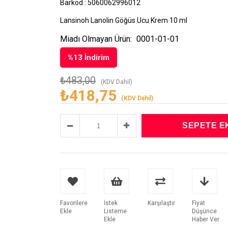
Barkod
:
5060062996012
Lansinoh Lanolin Göğüs Ucu Krem 10 ml
Miadı Olmayan Ürün:
0001-01-01
%
13
İndirim
₺483,00
(KDV Dahil)
₺418,75
(KDV Dahil)
Favorilere
İstek
Karşılaştır
Fiyat
Ekle
Listeme
Düşünce
Ekle
Haber Ver