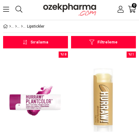
0
Lipstickler
Sıralama
Filtreleme
%18
%11
İndirim
İndirim
%18İndirim
%11İndi