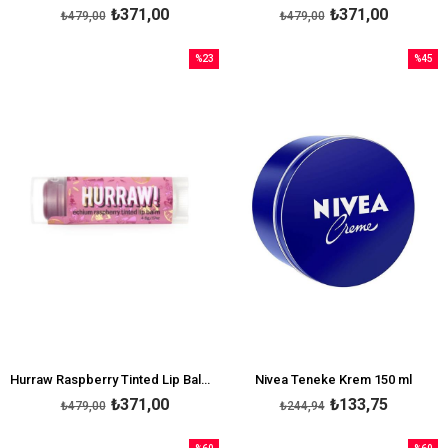
₺371,00
₺371,00
₺479,00
₺479,00
%23
%45
İndirim
İndirim
%23İndirim
%45İndi
Hurraw Raspberry Tinted Lip Balm - Ahududu
Nivea Teneke Krem 150 ml
₺371,00
₺133,75
₺479,00
₺244,94