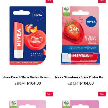
%60
%60
İndirim
İndirim
%60İndirim
%60İndi
Nivea Peach Shine Dudak Bakım Kremi 4,8 gr
Nivea Strawberry Shine Dudak Bakım Kremi 4,8 gr
₺104,00
₺104,00
₺259,94
₺259,94
%57
%57
İndirim
İndirim
%57İndirim
%57İndi