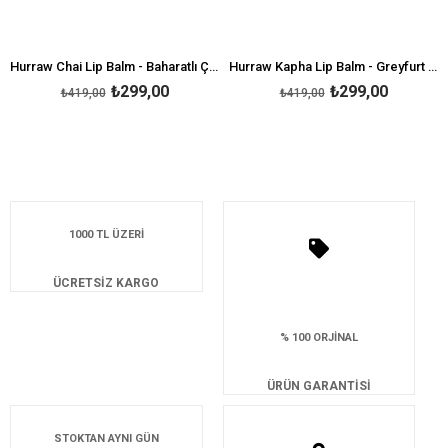
Hurraw Chai Lip Balm - Baharatlı Çay
Hurraw Kapha Lip Balm - Greyfurt - Zencefil - Ökaliptus
₺299,00
₺299,00
₺419,00
₺419,00
1000 TL ÜZERİ
ÜCRETSİZ KARGO
% 100 ORJİNAL
ÜRÜN GARANTİSİ
STOKTAN AYNI GÜN