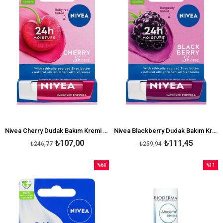
Nivea Cherry Dudak Bakım Kremi 4,8 gr
Nivea Blackberry Dudak Bakım Kremi 4,8 gr
₺107,00
₺111,45
₺246,77
₺259,94
%60
%11
İndirim
İndirim
%60İndirim
%11İndi