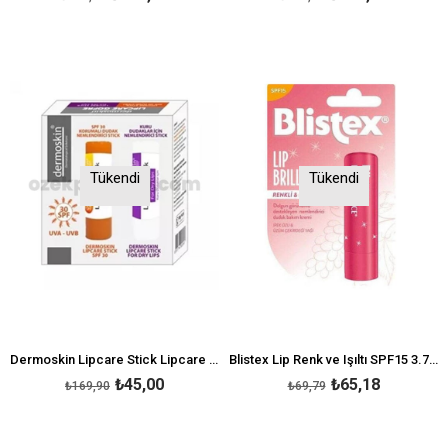
Tükendi
Tükendi
Dermoskin Lipcare Stick Lipcare Stick Spf 30 Kofre
Blistex Lip Renk ve Işıltı SPF15 3.7 g
₺45,00
₺65,18
₺169,90
₺69,79