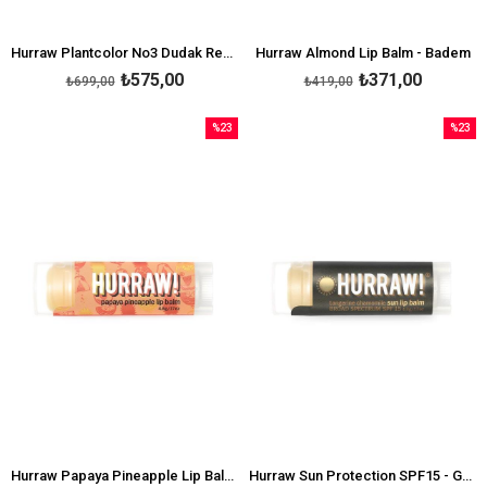
Hurraw Plantcolor No3 Dudak Renklendirici
Hurraw Almond Lip Balm - Badem
₺575,00
₺371,00
₺699,00
₺419,00
%23
%23
İndirim
İndirim
%23İndirim
%23İndi
Hurraw Papaya Pineapple Lip Balm - Ananas
Hurraw Sun Protection SPF15 - Güneş Koruyucu Balm