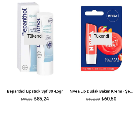
Tükendi
Tükendi
Bepanthol Lipstick Spf 30 4,5gr
Nivea Lip Dudak Bakım Kremi - Şeftali
₺85,24
₺60,50
₺99,20
₺102,00