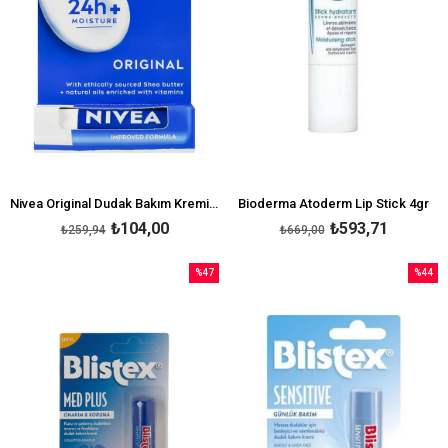
Nivea Original Dudak Bakım Kremi 4,8 gr
Bioderma Atoderm Lip Stick 4gr
₺104,00
₺593,71
₺259,94
₺669,00
%47
%44
İndirim
İndirim
%47İndirim
%44İndi