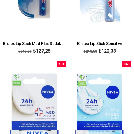
Blistex Lip Stick Med Plus Dudak Bakım Kremi
Blistex Lip Stick Sensitive
₺127,25
₺122,33
₺240,00
₺218,50
%60
%60
İndirim
İndirim
%60İndirim
%60İndi