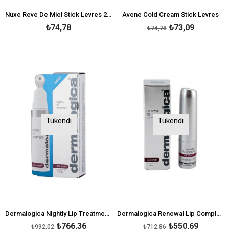
Nuxe Reve De Miel Stick Levres 2x4gr 2.Ürün %50 İNDİRİMLİ
Avene Cold Cream Stick Levres
₺74,78
₺73,09
₺74,78
Tükendi
Tükendi
Dermalogica Nightly Lip Treatment 10 ml
Dermalogica Renewal Lip Complex 1.75 ml
₺766,36
₺550,69
₺992,02
₺712,86