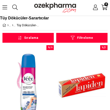
0
Tüy Dökücüler-Sarartıcılar
Tüy Dökücüler-Sarartıcılar
Sıralama
Filtreleme
%19
%21
İndirim
İndirim
%19İndirim
%21İndi