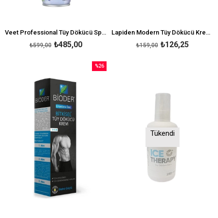
Veet Professional Tüy Dökücü Sprey Krem 150 ml
Lapiden Modern Tüy Dökücü Krem 40 gr
₺485,00
₺126,25
₺599,00
₺159,00
%26
İndirim
%26İndirim
Tükendi