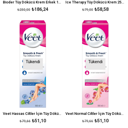
Bioder Tüy Dökücü Krem Erkek 100 ml
Ice Therapy Tüy Dökücü Krem 250 ml
₺186,24
₺58,58
₺250,00
₺79,00
Tükendi
Tükendi
Veet Hassas Ciltler İçin Tüy Dökücü Krem 100 ml
Veet Normal Ciltler İçin Tüy Dökücü Krem 100 ml
₺51,10
₺51,10
₺79,66
₺79,66