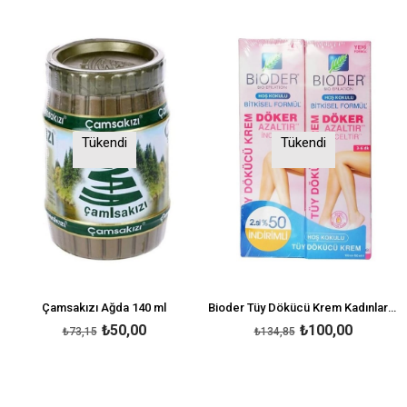
Tükendi
Tükendi
Çamsakızı Ağda 140 ml
Bioder Tüy Dökücü Krem Kadınlara Özel 100 ml - 2 Adet
₺50,00
₺100,00
₺73,15
₺134,85