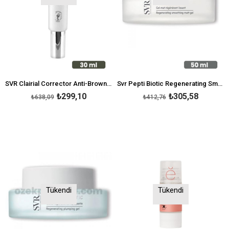
SVR Clairial Corrector Anti-Brown Spot Raidance Serum 30ml
Svr Pepti Biotic Regenerating Smoothing Matt Gel 50 ml
₺299,10
₺305,58
₺638,09
₺412,76
Tükendi
Tükendi