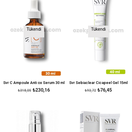
Tükendi
Tükendi
Svr C Ampoule Anti ox Serum 30 ml
Svr Sebiaclear Cicapeel Gel 15ml
₺230,16
₺76,45
₺318,05
₺93,72