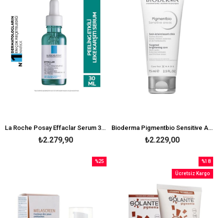
La Roche Posay Effaclar Serum 30 ml-Peeling Etkili
Bioderma Pigmentbio Sensitive Areas 75 ml
₺2.279,90
₺2.229,00
%25
%18
İndirim
İndirim
Ücretsiz Kargo
%25İndirim
%18İndi