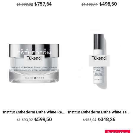
₺757,64
₺498,50
₺1.993,02
₺1.195,41
Tükendi
Tükendi
Institut Esthederm Esthe White Regenerating Night Care 50 ml
Institut Esthederm Esthe White Targeted Dark Spots Concentrate 9 ml
₺599,50
₺348,26
₺1.693,92
₺986,04
Ücretsiz Kargo