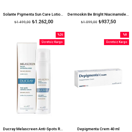
Solante Pigmenta Sun Care Lotion Tinted SPF50 150 ml
Dermoskin Be Bright Niacinamide Complex Serum 30 ml
₺1.262,00
₺937,50
₺1.499,00
₺1.099,00
%26
%8
İndirim
İndirim
Ücretsiz Kargo
Ücretsiz Kargo
%26İndirim
%8İndir
Ducray Melascreen Anti-Spots Radiance Serum 40 ml
Depigmenta Crem 40 ml