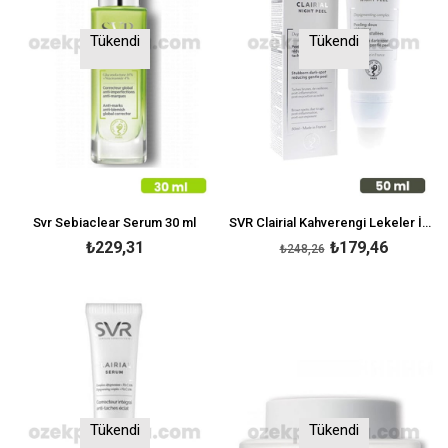
Tükendi
Tükendi
Svr Sebiaclear Serum 30 ml
SVR Clairial Kahverengi Lekeler İçin Gece Peelingi 50 ml
₺229,31
₺179,46
₺248,26
Tükendi
Tükendi