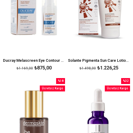
Ducray Melascreen Eye Contour Anti-Spots15 ml
Solante Pigmenta Sun Care Lotion SPF50+ 150 ml
₺875,00
₺1.226,25
₺1.169,00
₺1.498,00
%18
%32
İndirim
İndirim
Ücretsiz Kargo
Ücretsiz Kargo
%18İndirim
%32İndi