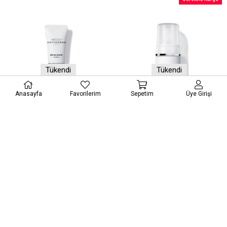
Tükendi
Tükendi
Anasayfa
Favorilerim
Sepetim
Üye Girişi
Institut Esthederm Esthe White Brightening Eye Care 15 ml
Institut Esthederm Esthe White Cleansing Foam 150 ml
₺488,53
₺1.114,76
₺1.145,56
₺1.523,96