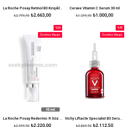
La Roche Posay Retinol B3 Kırışıklık Karşıtı Serum 30 ml
Cerave Vitamin C Serum 30 ml
₺2.663,00
₺1.000,00
₺2.799,90
₺1.299,90
%26
%45
İndirim
İndirim
Ücretsiz Kargo
Ücretsiz Kargo
%26İndirim
%45İndi
La Roche Posay Redermic R Göz Çevresi Yoğun Bakım Kremi
Vichy Liftactiv Specialist B3 Serum 30 ml
₺2.220,00
₺2.112,50
₺2.999,90
₺3.849,90