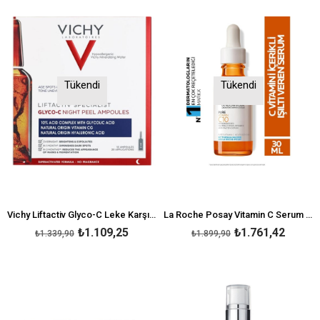
Tükendi
Tükendi
Vichy Liftactiv Glyco-C Leke Karşıtı Ampul 10X2 ml
La Roche Posay Vitamin C Serum 30 ml
₺1.109,25
₺1.761,42
₺1.339,90
₺1.899,90