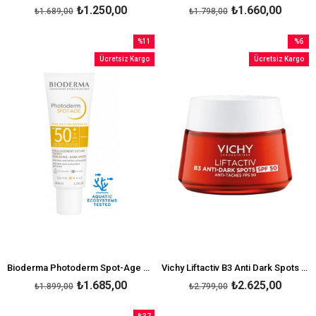
₺1.250,00
₺1.660,00
₺1.689,00
₺1.798,00
%11
%6
İndirim
İndirim
Ücretsiz Kargo
Ücretsiz Kargo
%11İndirim
%6İndir
Bioderma Photoderm Spot-Age Spf 50+ 40ml
Vichy Liftactiv B3 Anti Dark Spots SPF50 50 ml
₺1.685,00
₺2.625,00
₺1.899,00
₺2.799,00