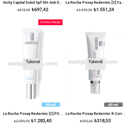
Vichy Capital Soleil Spf 50+ Anti Dark Spots Leke Karşıtı Renkli Güneş Kremi 50 ml
La Roche Posay Redermic [C] Yaşlanma Karşıtı Krem 40 ml
₺697,42
₺1.551,24
₺874,90
₺2.099,90
Ücretsiz Kargo
Tükendi
Tükendi
La Roche Posay Redermic [C] PS Yaşlanma Karşıtı Bakım Kremi 40ml
La Roche Posay Redermic R Corrective UV SPF 30 Yüz Kremi
₺1.283,40
₺318,53
₺2.099,90
₺392,06