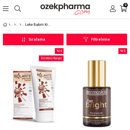
0
Leke Bakım Kremleri
Sıralama
Filtreleme
%16
%15
İndirim
İndirim
Ücretsiz Kargo
%16İndirim
%15İndi