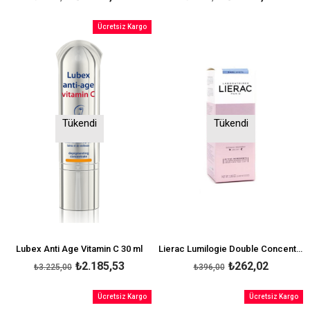
Ücretsiz Kargo
Tükendi
Tükendi
Lubex Anti Age Vitamin C 30 ml
Lierac Lumilogie Double Concentre Jour Nuit Correction Taches 30 ml
₺2.185,53
₺262,02
₺3.225,00
₺396,00
Ücretsiz Kargo
Ücretsiz Kargo