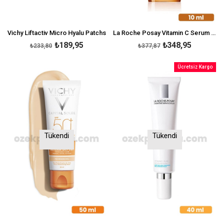
Vichy Liftactiv Micro Hyalu Patchs
La Roche Posay Vitamin C Serum 10 ml
₺189,95
₺348,95
₺233,80
₺377,87
Ücretsiz Kargo
Tükendi
Tükendi