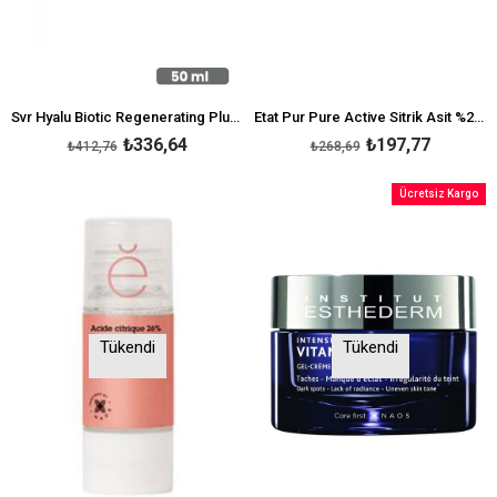
Svr Hyalu Biotic Regenerating Plumping Jel 50 ml
Etat Pur Pure Active Sitrik Asit %26 15ml
₺336,64
₺197,77
₺412,76
₺268,69
Ücretsiz Kargo
Tükendi
Tükendi