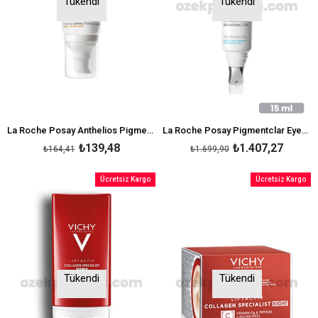
Tükendi
Tükendi
La Roche Posay Anthelios Pigmentation Spf50+ 50 ml
La Roche Posay Pigmentclar Eyes 15 ml
₺139,48
₺1.407,27
₺164,41
₺1.699,90
Ücretsiz Kargo
Ücretsiz Kargo
Tükendi
Tükendi