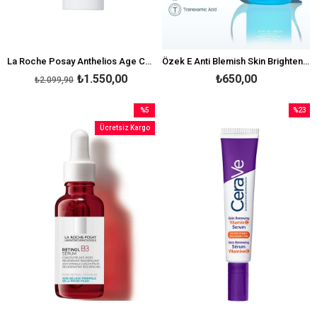
La Roche Posay Anthelios Age Correct Spf50 50 ml
Özek E Anti Blemish Skin Brightening Serum 50 ml
₺1.550,00
₺650,00
₺2.099,90
%5
%23
İndirim
İndirim
Ücretsiz Kargo
%5İndirim
%23İndi