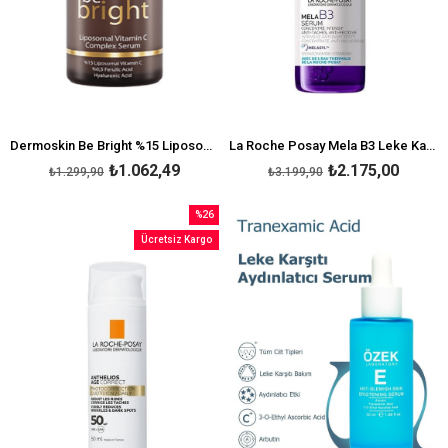
Dermoskin Be Bright %15 Liposomal Vitamin C Complex Serum
La Roche Posay Mela B3 Leke Karşıtı Serum 30 ml
₺1.062,49
₺2.175,00
₺1.299,90
₺3.199,90
%26
İndirim
Ücretsiz Kargo
%26İndirim