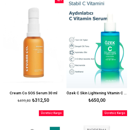
%37
İndirim
%37İndirim
Cream Co SOS Serum 30 ml
Özek C Skin Lightening Vitamin C Serum 50 ml
₺312,50
₺650,00
₺499,80
Ücretsiz Kargo
Ücretsiz Kargo