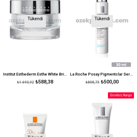
Tükendi
Tükendi
Institut Esthederm Esthe White Brightening Day Care 50 ml
La Roche Posay Pigmentclar Serum 30 ml
₺588,38
₺500,00
₺1.693,92
₺808,73
Ücretsiz Kargo