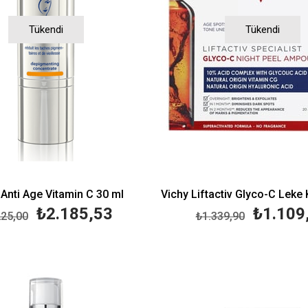
Tükendi
Tükendi
Anti Age Vitamin C 30 ml
₺2.185,53
₺1.109
225,00
₺1.339,90