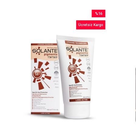
%16
İndirim
Ücretsiz Kargo
%16İndirim