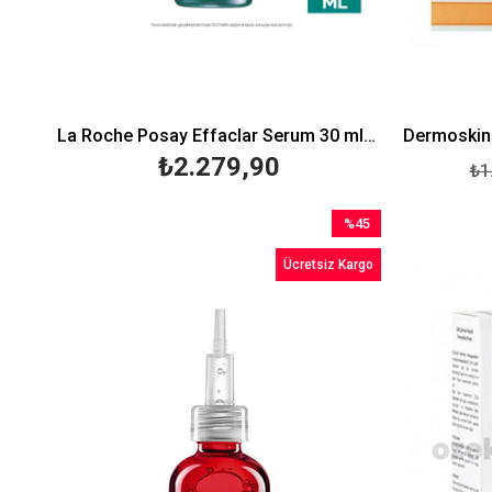
La Roche Posay Effaclar Serum 30 ml-Peeling Etkili
₺2.279,90
₺1
%45
İndirim
Ücretsiz Kargo
%45İndirim