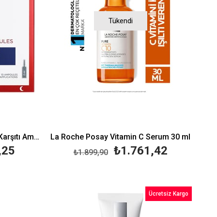
Tükendi
Vichy Liftactiv Glyco-C Leke Karşıtı Ampul 10X2 ml
La Roche Posay Vitamin C Serum 30 ml
,25
₺1.761,42
₺1.899,90
Ücretsiz Kargo