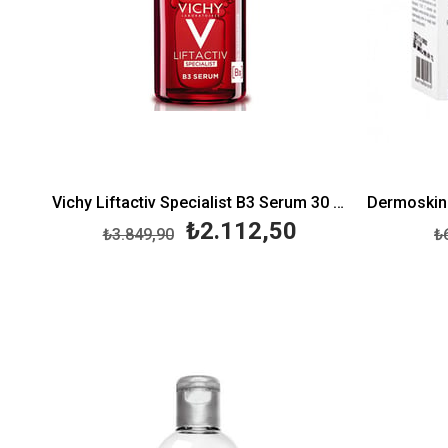
Vichy Liftactiv Specialist B3 Serum 30 ml
₺2.112,50
₺3.849,90
₺