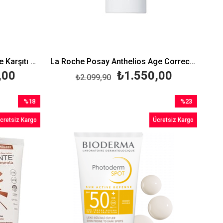
La Roche Posay Mela B3 Leke Karşıtı Serum 30 ml
La Roche Posay Anthelios Age Correct Spf50 50 ml
,00
₺1.550,00
₺2.099,90
%18
%23
İndirim
İndirim
cretsiz Kargo
Ücretsiz Kargo
%18İndirim
%23İndirim