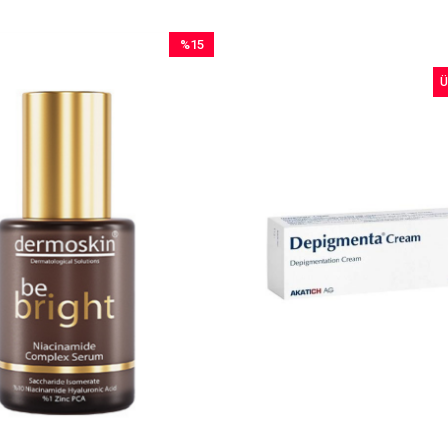
%15
İndirim
Ü
%15İndirim