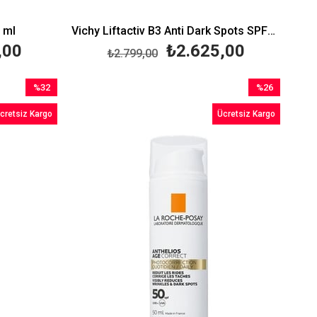
 ml
Vichy Liftactiv B3 Anti Dark Spots SPF50 50 ml
,00
₺2.625,00
₺2.799,00
%32
%26
İndirim
İndirim
cretsiz Kargo
Ücretsiz Kargo
%32İndirim
%26İndirim