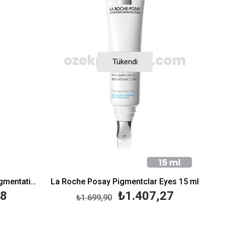
Tükendi
La Roche Posay Anthelios Pigmentation Spf50+ 50 ml
La Roche Posay Pigmentclar Eyes 15 ml
48
₺1.407,27
₺1.699,90