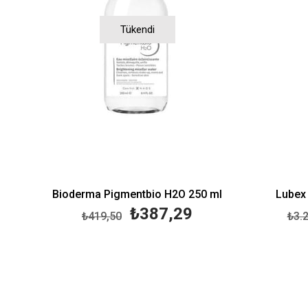
Tükendi
Bioderma Pigmentbio H2O 250 ml
Lubex 
₺387,29
₺419,50
₺3.