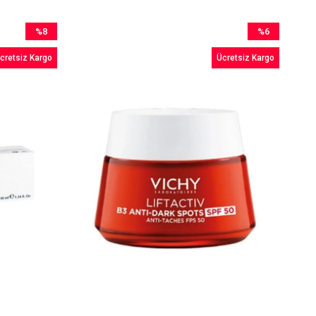
%8
%6
İndirim
İndirim
cretsiz Kargo
Ücretsiz Kargo
%8İndirim
%6İndirim