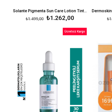
Solante Pigmenta Sun Care Lotion Tinted SPF50 150 ml
₺1.262,00
₺1.499,00
₺1
Ücretsiz Kargo