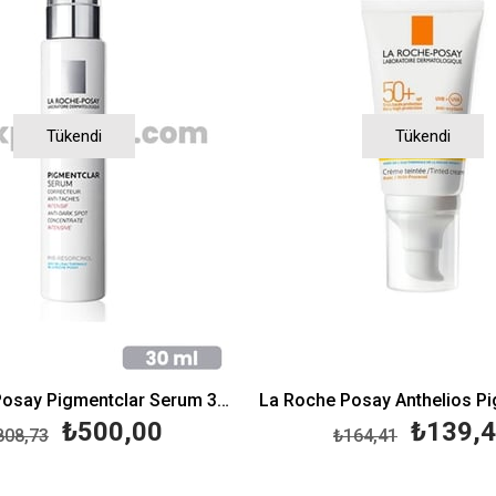
Tükendi
Tükendi
La Roche Posay Pigmentclar Serum 30 ml
₺500,00
₺139,
808,73
₺164,41