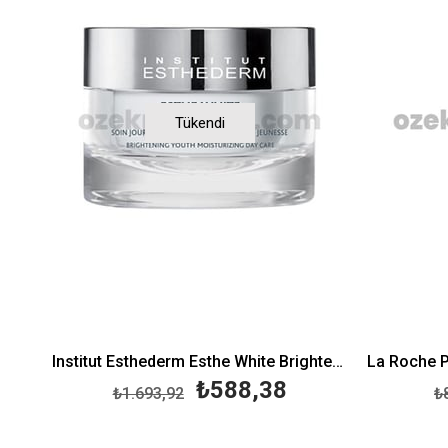
Tükendi
Institut Esthederm Esthe White Brightening Day Care 50 ml
₺588,38
₺1.693,92
₺