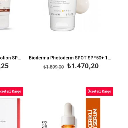
Solante Pigmenta Sun Care Lotion SPF50+ 150 ml
Bioderma Photoderm SPOT SPF50+ 150ml
,25
₺1.470,20
₺1.899,00
cretsiz Kargo
Ücretsiz Kargo