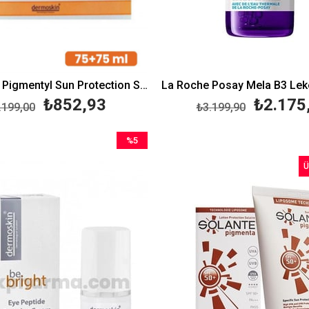
Dermoskin Pigmentyl Sun Protection SPF50+ Cream 75ml | İkili Paket
₺852,93
₺2.175
.199,00
₺3.199,90
%5
İndirim
Ü
%5İndirim