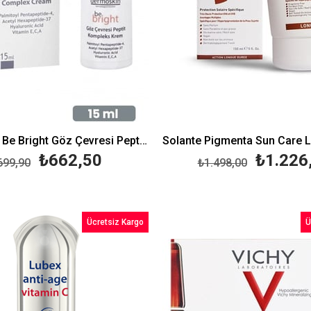
Dermoskin Be Bright Göz Çevresi Peptit Kompleks Krem 15 ml
₺662,50
₺1.226
699,90
₺1.498,00
Ücretsiz Kargo
Ü