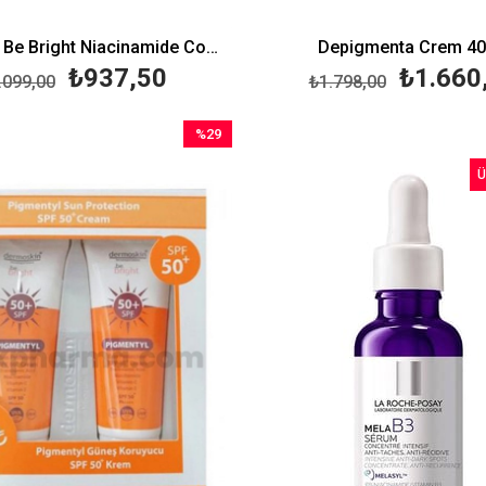
Dermoskin Be Bright Niacinamide Complex Serum 30 ml
Depigmenta Crem 40
₺937,50
₺1.660
.099,00
₺1.798,00
%29
İndirim
Ü
%29İndirim