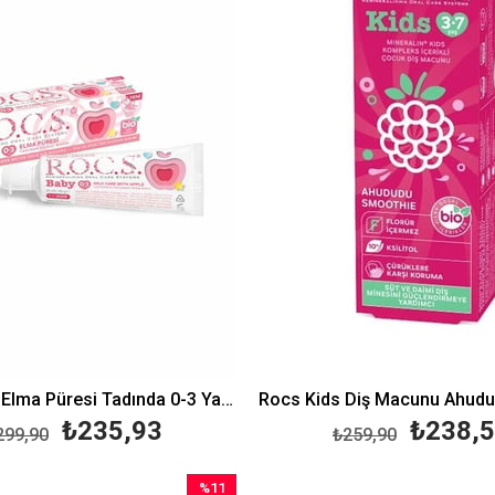
Rocs Baby Elma Püresi Tadında 0-3 Yaş Diş Macunu 45 gr
₺235,93
₺238,
299,90
₺259,90
%11