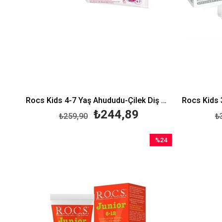
Rocs Kids 4-7 Yaş Ahududu-Çilek Diş Macunu 35 ml
₺244,89
₺259,90
₺
%24
İndirim
%24İndirim