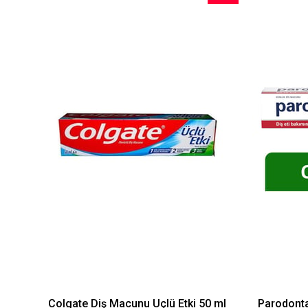
İndirim
%36İndirim
Colgate Diş Macunu Üçlü Etki 50 ml
Parodonta