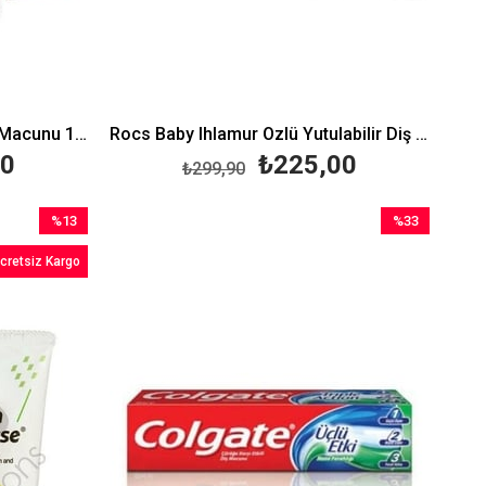
Opalescence Beyazlatıcı Diş Macunu 133 gr
Rocs Baby Ihlamur Özlü Yutulabilir Diş Macunu 0-3 Yaş 35 ml
00
₺225,00
₺299,90
%13
%33
İndirim
İndirim
cretsiz Kargo
%13İndirim
%33İndirim