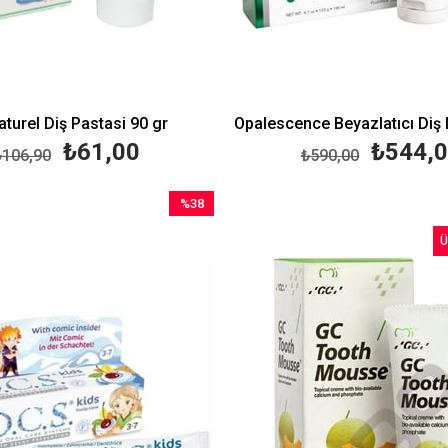
aturel Diş Pastasi 90 gr
₺61,00
₺544,
₺106,90
₺590,00
%38
İndirim
Ü
%38İndirim