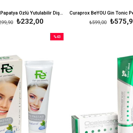
Rocs Baby Papatya Özlü Yutulabilir Diş Macunu 0-3 Yaş 35 ml
₺232,00
₺575,
299,90
₺599,00
%43
İndirim
%43İndirim