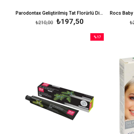
Parodontax Geliştirilmiş Tat Florürlü Diş Macunu 75 ml
₺197,50
₺210,00
₺
%17
İndirim
%17İndirim