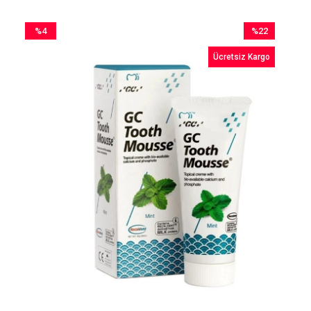
%4
%22
İndirim
İndirim
Ücretsiz Kargo
%4İndirim
%22İndirim