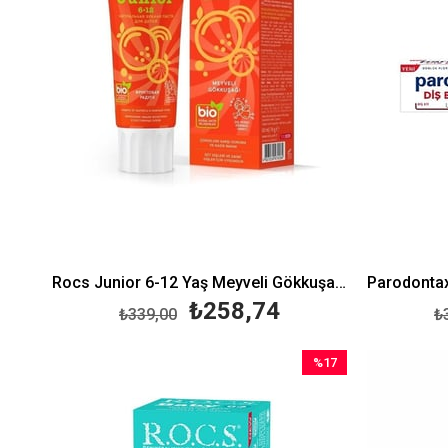
Rocs Junior 6-12 Yaş Meyveli Gökkuşağı Diş Macunu 60 ml
₺258,74
₺339,00
₺
%17
İndirim
%17İndirim