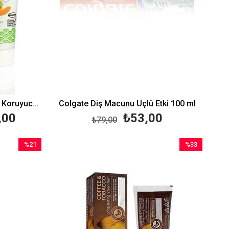
GC Tooth Mousse Diş Minesi Koruyucu Kavun 40 gr
Colgate Diş Macunu Üçlü Etki 100 ml
,00
₺53,00
₺79,00
%21
%33
İndirim
İndirim
%21İndirim
%33İndirim