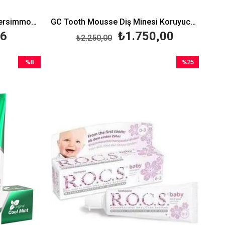
Curaprox BeYOU Gin Tonic Persimmon Beyazlatıcı Diş Macunu 60 ml
GC Tooth Mousse Diş Minesi Koruyucu Nane 40 gr
96
₺1.750,00
₺2.250,00
%8
%25
İndirim
İndirim
%8İndirim
%25İndirim