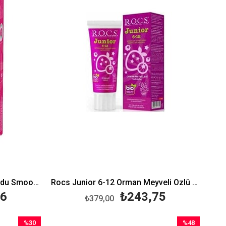
Rocs Kids Diş Macunu Ahududu Smoothie Tadında Florürsüz 3-7 Yaş 35 ml
Rocs Junior 6-12 Orman Meyveli Özlü Diş Macunu 74 gr
56
₺243,75
₺379,00
%30
%48