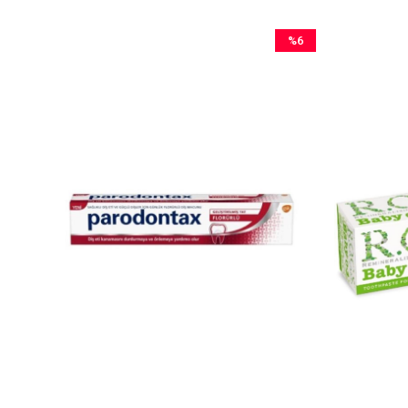
%6
İndirim
%6İndirim