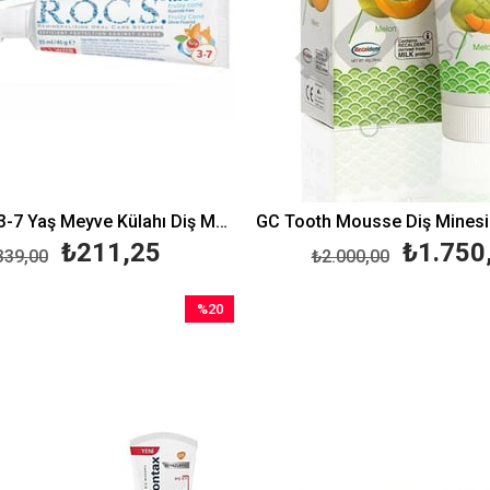
Rocs Kids 3-7 Yaş Meyve Külahı Diş Macunu 35 ml
₺211,25
₺1.750
339,00
₺2.000,00
%20
İndirim
%20İndirim