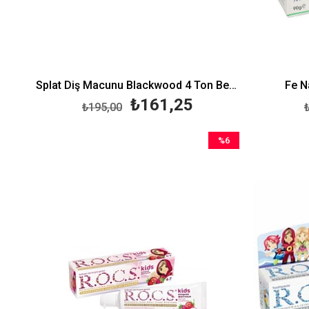
Splat Diş Macunu Blackwood 4 Ton Beyaz 75 ml
Fe N
₺161,25
₺195,00
%6
İndirim
%6İndirim