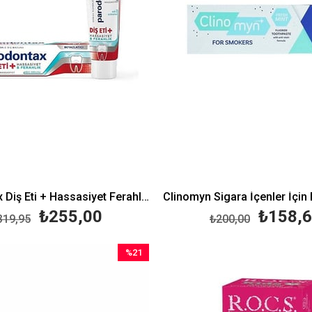
Parodontax Diş Eti + Hassasiyet Ferahlık Beyazlatıcı Diş Macunu 75 ml
₺255,00
₺158,
319,95
₺200,00
%21
İndirim
%21İndirim