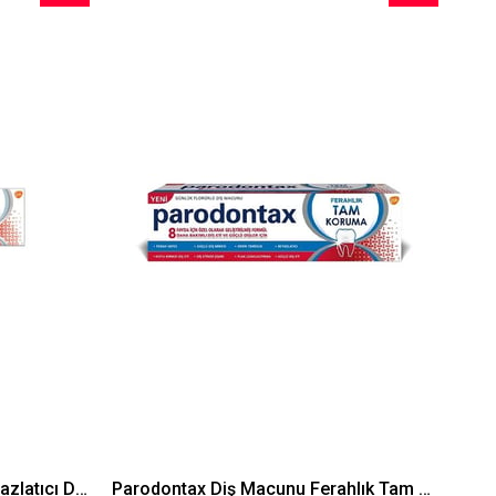
İndirim
İndirim
%30İndirim
%48İndirim
Parodontax Tam Koruma Beyazlatıcı Diş Macunu 75 ml
Parodontax Diş Macunu Ferahlık Tam Koruma 50 ml