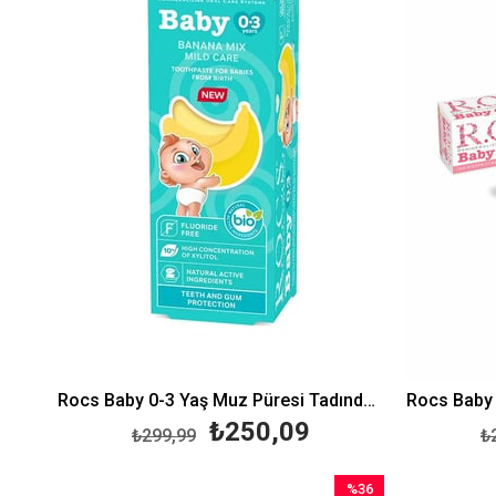
Rocs Baby 0-3 Yaş Muz Püresi Tadında Bebek Diş Macunu 45 gr
₺250,09
₺299,99
₺
%36