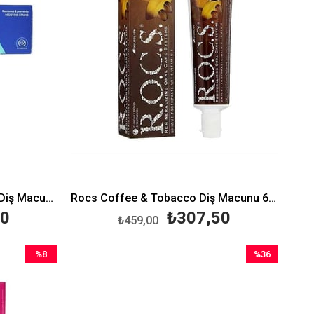
Clinomyn Sigara İçenler İçin Diş Macunu 75 ml
Rocs Coffee & Tobacco Diş Macunu 60 ml
60
₺307,50
₺459,00
%8
%36
İndirim
İndirim
%8İndirim
%36İndirim