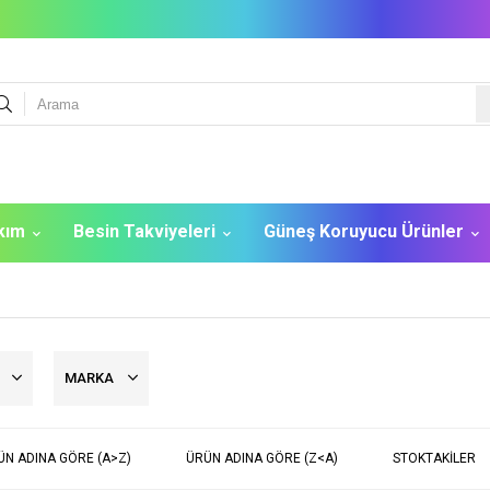
akım
Besin Takviyeleri
Güneş Koruyucu Ürünler
R
MARKA
ÜN ADINA GÖRE (A>Z)
ÜRÜN ADINA GÖRE (Z<A)
STOKTAKILER