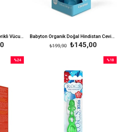
Babyton Organik ve Doğal İçerikli Vücut Koruyucu Sprey 100 ml
Babyton Organik Doğal Hindistan Cevizi Aromalı Diş Macunu 50 gr
00
₺145,00
₺199,90
%24
%18
İndirim
İndirim
%24İndirim
%18İndirim