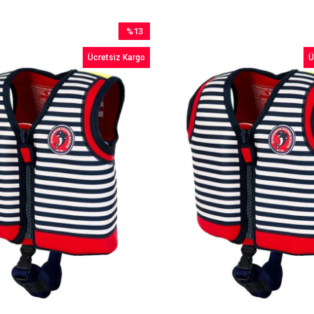
%13
İndirim
Ücretsiz Kargo
Ü
%13İndirim