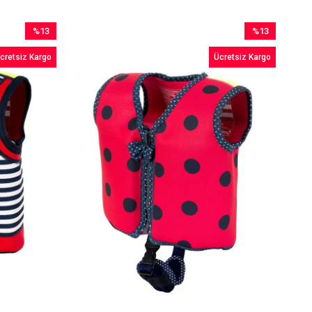
%13
%13
İndirim
İndirim
cretsiz Kargo
Ücretsiz Kargo
%13İndirim
%13İndirim