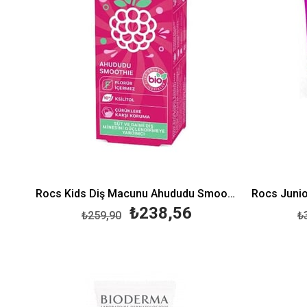
Rocs Kids Diş Macunu Ahududu Smoothie Tadında Florürsüz 3-7 Yaş 35 ml
₺238,56
₺259,90
₺