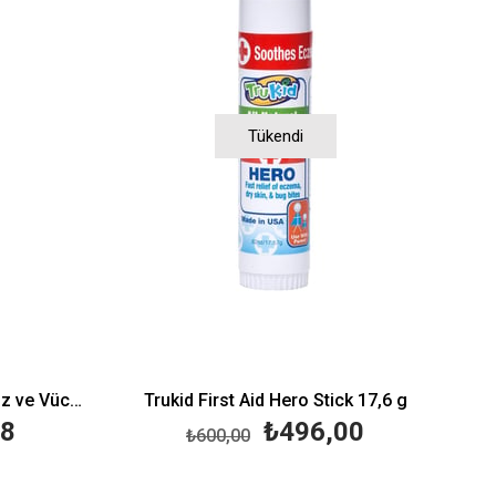
Tükendi
Trukid Truly Natural Happy Yüz ve Vücut Losyonu 236ml
Trukid First Aid Hero Stick 17,6 g
58
₺496,00
₺600,00