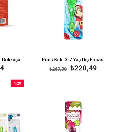
Rocs Junior 6-12 Yaş Meyveli Gökkuşağı Diş Macunu 60 ml
Rocs Kids 3-7 Yaş Diş Fırçası
74
₺220,49
₺269,00
%20
İndirim
%20İndirim