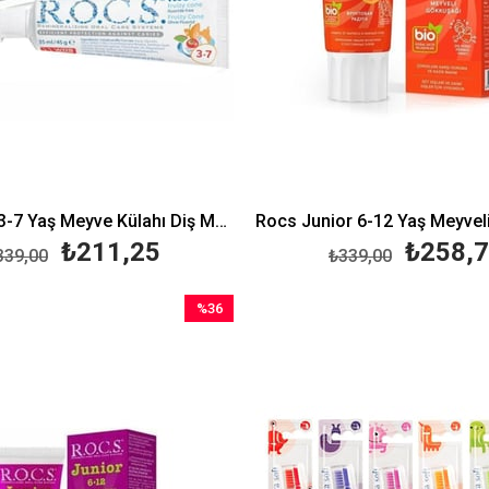
Rocs Kids 3-7 Yaş Meyve Külahı Diş Macunu 35 ml
₺211,25
₺258,
339,00
₺339,00
%36
İndirim
%36İndirim