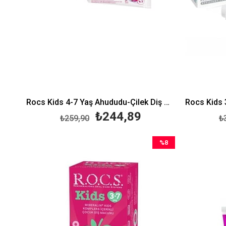
Rocs Kids 4-7 Yaş Ahududu-Çilek Diş Macunu 35 ml
₺244,89
₺259,90
₺
%8
İndirim
%8İndirim