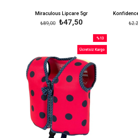
Miraculous Lipcare 5gr
₺47,50
₺89,00
₺2.
%13
İndirim
Ücretsiz Kargo
%13İndirim