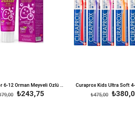
Rocs Junior 6-12 Orman Meyveli Özlü Diş Macunu 74 gr
Curaprox Kids Ultra Soft 4
₺243,75
₺380,
379,00
₺475,00