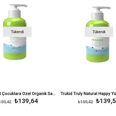
Tükendi
Tükendi
Trukid Cool Çocuklara Özel Organik Saç Kremi 236 ml
₺139,64
₺139,
159,42
₺159,42