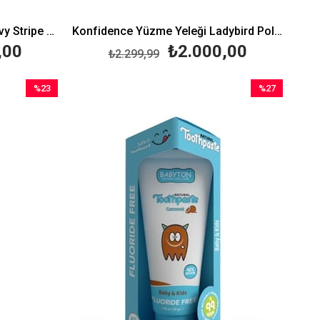
Konfidence Yüzme Yeleği Navy Stripe Large 3-6 Yaş (19-30 Kg)
Konfidence Yüzme Yeleği Ladybird Polka Small 2-3 Yaş (15-19 Kg)
,00
₺2.000,00
₺2.299,99
%23
%27
İndirim
İndirim
%23İndirim
%27İndirim