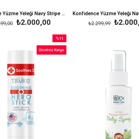
Konfidence Yüzme Yeleği Navy Stripe Small 2-3 Yaş (15-19 kg)
₺2.000,00
₺2.000
299,00
₺2.299,99
%11
İndirim
Ücretsiz Kargo
%11İndirim