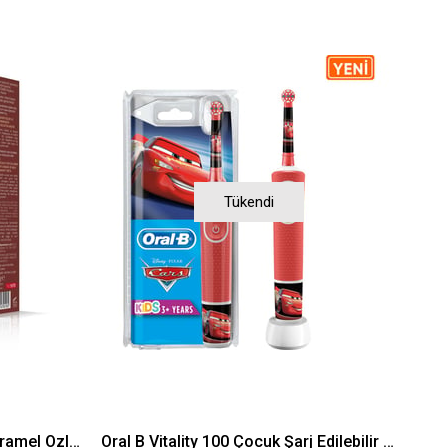
Tükendi
Rocs Junior 6-12 Çikolata Karamel Özlü Diş Macunu 60 ml
Oral B Vitality 100 Çocuk Şarj Edilebilir Diş Fırçası Cars