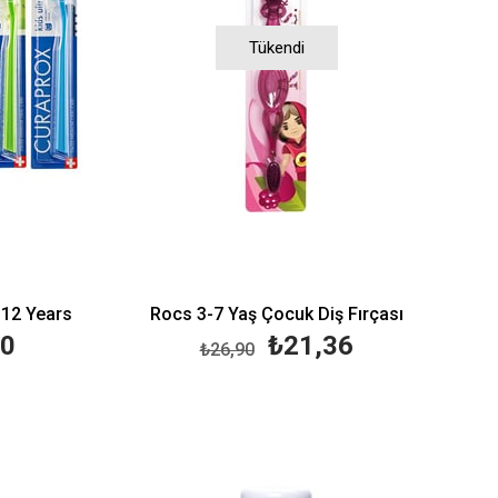
Tükendi
-12 Years
Rocs 3-7 Yaş Çocuk Diş Fırçası
00
₺21,36
₺26,90