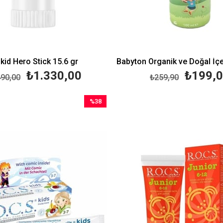
kid Hero Stick 15.6 gr
₺1.330,00
₺199,
490,00
₺259,90
%38
İndirim
%38İndirim