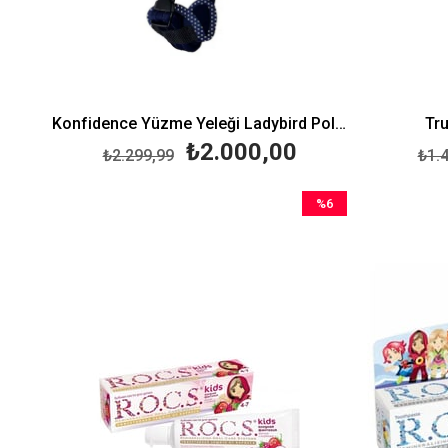
Konfidence Yüzme Yeleği Ladybird Polka Large 3-6 Yaş (19-30 Kg)
Tru
₺2.000,00
₺2.299,99
₺1.
%6
İndirim
%6İndirim