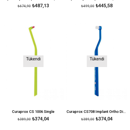
₺487,13
₺445,58
₺674,90
₺499,00
Tükendi
Tükendi
Curaprox CS 1006 Single
Curaprox CS708 Implant Ortho Diş Fırçası
₺374,04
₺374,04
₺389,00
₺389,00