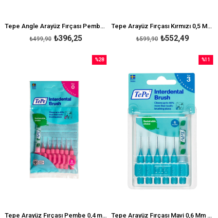
Tepe Angle Arayüz Fırçası Pembe 0,4 Mm 6'lı Paket
Tepe Arayüz Fırçası Kırmızı 0,5 Mm 8'li Paket
₺396,25
₺552,49
₺499,90
₺599,90
%28
%11
İndirim
İndirim
%28İndirim
%11İndi
Tepe Arayüz Fırçası Pembe 0,4 mm 8'li
Tepe Arayüz Fırçası Mavi 0,6 Mm Blister 6'lı Paket