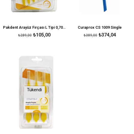
Pakdent Arayüz Fırçası L Tipi 0,70 mm 6'lı - Sarı
Curaprox CS 1009 Single
₺105,00
₺374,04
₺289,00
₺389,00
Tükendi