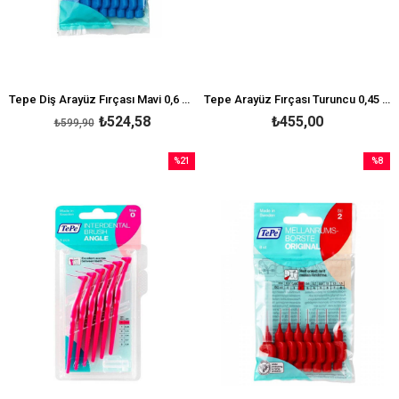
Tepe Diş Arayüz Fırçası Mavi 0,6 mm
Tepe Arayüz Fırçası Turuncu 0,45 mm 8 'li
₺524,58
₺455,00
₺599,90
%21
%8
İndirim
İndirim
%21İndirim
%8İndir