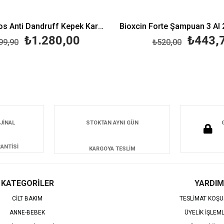
Vichy Dercos Anti Dandruff Kepek Karşıtı Şampuan 390 ml - Normal ve Yağlı Saçlar
₺1.280,00
₺443,
99,90
₺520,00
JİNAL
STOKTAN AYNI GÜN
ANTİSİ
KARGOYA TESLİM
KATEGORİLER
YARDIM
CİLT BAKIM
TESLİMAT KOŞU
ANNE-BEBEK
ÜYELİK İŞLEM