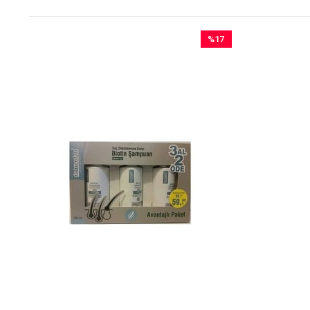
%17
İndirim
%17İndirim