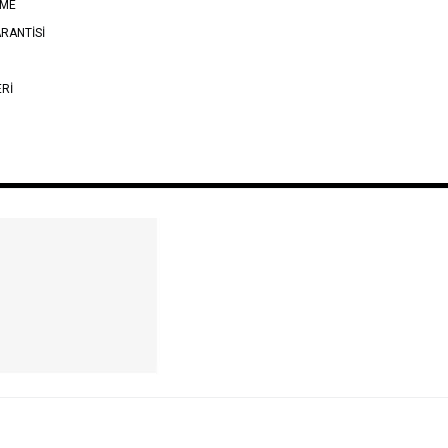
EME
RANTİSİ
ERİ