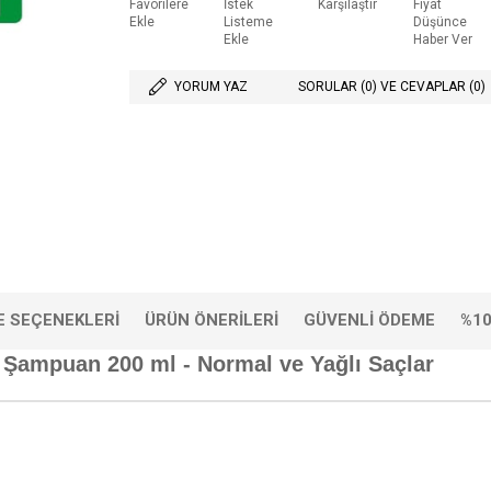
Favorilere
İstek
Karşılaştır
Fiyat
Ekle
Listeme
Düşünce
Ekle
Haber Ver
YORUM YAZ
SORULAR (0) VE CEVAPLAR (0)
 SEÇENEKLERI
ÜRÜN ÖNERILERI
GÜVENLI ÖDEME
%10
 Şampuan 200 ml - Normal ve Yağlı Saçlar