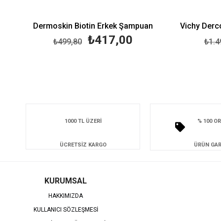
Dermoskin Biotin Erkek Şampuan
₺417,00
₺499,80
₺1.4
1000 TL ÜZERİ
% 100 OR
ÜCRETSİZ KARGO
ÜRÜN GAR
KURUMSAL
HAKKIMIZDA
KULLANICI SÖZLEŞMESİ