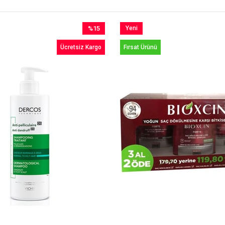
%15
Yeni
İndirim
Ürün
Ücretsiz Kargo
Fırsat Ürünü
%15İndirim