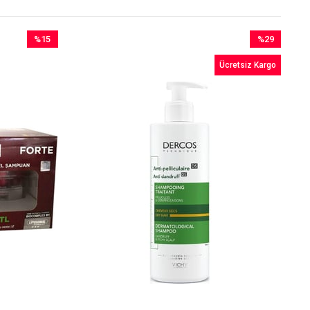
%15
%29
İndirim
İndirim
Ücretsiz Kargo
%15İndirim
%29İndirim