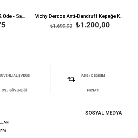
Bioxcin Forte Şampuan 3 Al 2 Öde - Saç Dökülmesine Karşı Şampuan
Vichy Dercos Anti-Dandruff Kepeğe Karşı Şampuan 390ml- Kuru Saçlar için
75
₺1.200,00
₺1.699,90
GÜVENLİ ALIŞVERİŞ
İADE / DEĞİŞİM
SSL GÜVENLİĞİ
FIRSATI
SOSYAL MEDYA
LLARI
LERİ