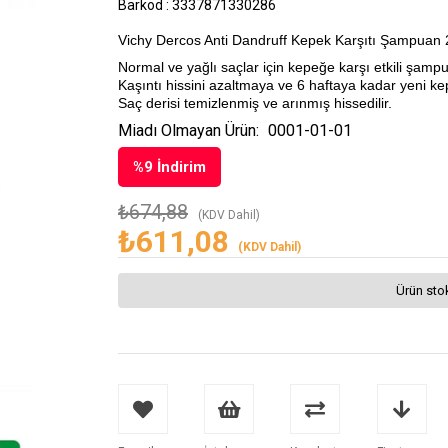
Barkod
:
3337871330286
Vichy Dercos Anti Dandruff Kepek Karşıtı Şampuan 2
Normal ve yağlı saçlar için kepeğe karşı etkili şamp
Kaşıntı hissini azaltmaya ve 6 haftaya kadar yeni 
Saç derisi temizlenmiş ve arınmış hissedilir.
Miadı Olmayan Ürün:
0001-01-01
%
9
İndirim
₺674,88
(KDV Dahil)
₺611,08
(KDV Dahil)
Ürün sto