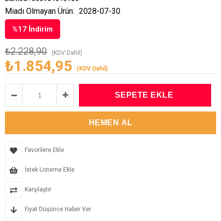
Miadı Olmayan Ürün:
2028-07-30
%
17
İndirim
₺2.228,90
(KDV Dahil)
₺1.854,95
(KDV Dahil)
Favorilere Ekle
İstek Listeme Ekle
Karşılaştır
Fiyat Düşünce Haber Ver