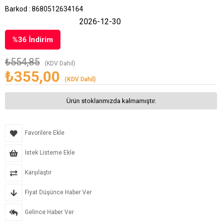
Barkod
:
8680512634164
2026-12-30
%
36
İndirim
₺554,85
(KDV Dahil)
₺355,00
(KDV Dahil)
Ürün stoklarımızda kalmamıştır.
Favorilere Ekle
İstek Listeme Ekle
Karşılaştır
Fiyat Düşünce Haber Ver
Gelince Haber Ver