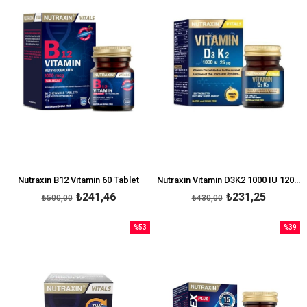
Nutraxin B12 Vitamin 60 Tablet
Nutraxin Vitamin D3K2 1000 IU 120 Tablet
₺241,46
₺231,25
₺500,00
₺430,00
%53
%39
İndirim
İndirim
%53İndirim
%39İndi