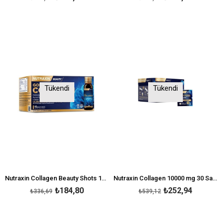
Tükendi
Tükendi
Nutraxin Collagen Beauty Shots 10 x 50 ml
Nutraxin Collagen 10000 mg 30 Saşe Ananas
₺184,80
₺252,94
₺336,69
₺539,12