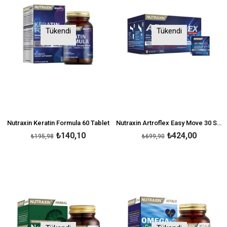
Tükendi
Tükendi
Nutraxin Keratin Formula 60 Tablet
Nutraxin Artroflex Easy Move 30 Saşe
₺140,10
₺424,00
₺195,98
₺699,90