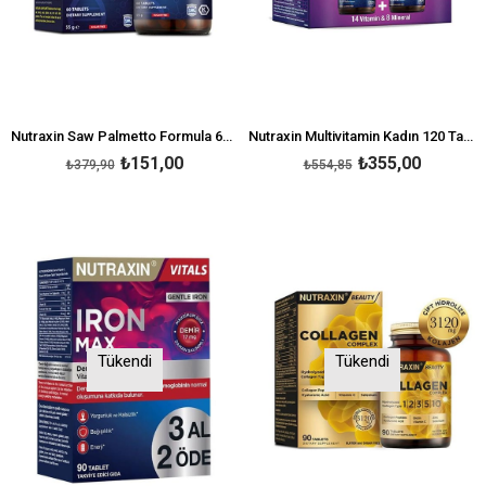
Nutraxin Saw Palmetto Formula 60 Tablet
Nutraxin Multivitamin Kadın 120 Tablet - 2.si % 50 İndirimli
₺151,00
₺355,00
₺379,90
₺554,85
Tükendi
Tükendi