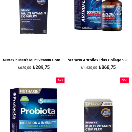
Nutraxin Men's Multi Vitamin Complex 60 Tablet
Nutraxin Artroflex Plus Collagen 90 Tablet
₺289,75
₺868,75
₺620,00
₺1.430,00
%27
%53
İndirim
İndirim
%27İndirim
%53İndi