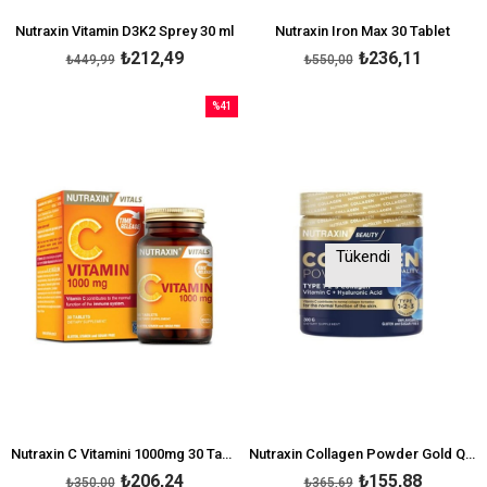
Nutraxin Vitamin D3K2 Sprey 30 ml
Nutraxin Iron Max 30 Tablet
₺212,49
₺236,11
₺449,99
₺550,00
%41
İndirim
%41İndirim
Tükendi
Nutraxin C Vitamini 1000mg 30 Tablet
Nutraxin Collagen Powder Gold Quality 300 gr
₺206,24
₺155,88
₺350,00
₺365,69