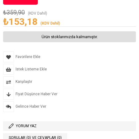
₺359,90
(KDV Dahil)
₺153,18
(KDV Dahil)
Ürün stoklarımızda kalmamıştır.
Favorilere Ekle
İstek Listeme Ekle
Karşılaştır
Fiyat Düşünce Haber Ver
Gelince Haber Ver
YORUM YAZ
SORULAR (0) VE CEVAPLAR (0)