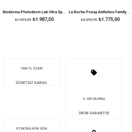
Bioderma Photoderm Lait Ultra Spf50+ 200 ml
La Roche Posay Anthelios Family Spray Spf50+ 300ml
₺1.987,50
₺1.775,00
₺1.999,00
₺2.399,90
1000 TL ÜZERİ
ÜCRETSİZ KARGO
% 100 ORJİNAL
ÜRÜN GARANTİSİ
STOKTAN AYNI GÜN