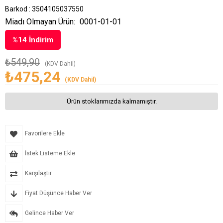
Barkod
:
3504105037550
Miadı Olmayan Ürün:
0001-01-01
%
14
İndirim
₺549,90
(KDV Dahil)
₺475,24
(KDV Dahil)
Ürün stoklarımızda kalmamıştır.
Favorilere Ekle
İstek Listeme Ekle
Karşılaştır
Fiyat Düşünce Haber Ver
Gelince Haber Ver