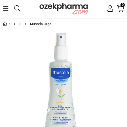
0
Mustela Organik Papatya Suyu ile Canlandırıcı ve Şekillendirici Sprey 200 ml