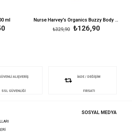
00 ml
Nurse Harvey's Organics Buzzy Body Spray 50 ml
50
₺126,90
₺329,90
GÜVENLİ ALIŞVERİŞ
İADE / DEĞİŞİM
SSL GÜVENLİĞİ
FIRSATI
SOSYAL MEDYA
LLARI
LERİ