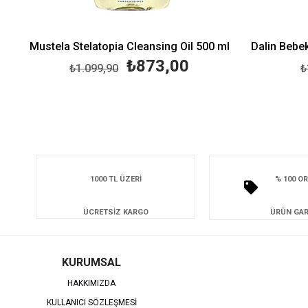
Mustela Stelatopia Cleansing Oil 500 ml
₺873,00
₺1.099,90
₺
1000 TL ÜZERİ
% 100 OR
ÜCRETSİZ KARGO
ÜRÜN GAR
KURUMSAL
HAKKIMIZDA
KULLANICI SÖZLEŞMESİ