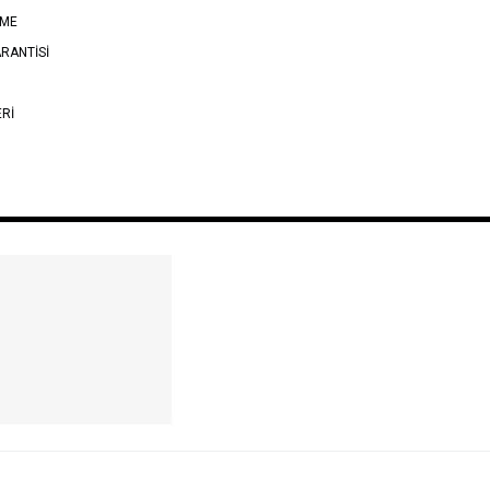
EME
RANTİSİ
ERİ