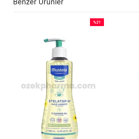
Benzer Ürünler
%21
İndirim
%21İndirim