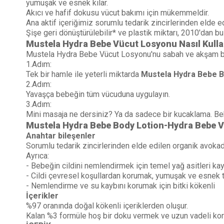
yumuşak ve esnek kılar.
Akıcı ve hafif dokusu vücut bakımı için mükemmeldir.
Ana aktif içeriğimiz sorumlu tedarik zincirlerinden elde ed
Şişe geri dönüştürülebilir* ve plastik miktarı, 2010'dan bu
Mustela Hydra Bebe Vücut Losyonu Nasıl Kullan
Mustela Hydra Bebe Vücut Losyonu'nu sabah ve akşam bebe
1.Adım:
Tek bir hamle ile yeterli miktarda
Mustela Hydra Bebe B
2.Adım:
Yavaşça bebeğin tüm vücuduna uygulayın.
3.Adım:
Mini masaja ne dersiniz? Ya da sadece bir kucaklama. Bebe
Mustela Hydra Bebe Body Lotion-Hydra Bebe V
Anahtar bileşenler
Sorumlu tedarik zincirlerinden elde edilen organik avoka
Ayrıca:
- Bebeğin cildini nemlendirmek için temel yağ asitleri ka
- Cildi çevresel koşullardan korumak, yumuşak ve esnek t
- Nemlendirme ve su kaybını korumak için bitki kökenli
İçerikler
%97 oranında doğal kökenli içeriklerden oluşur.
Kalan %3 formüle hoş bir doku vermek ve uzun vadeli koru