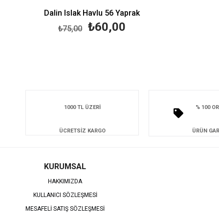
Dalin Islak Havlu 56 Yaprak
₺60,00
₺75,00
1000 TL ÜZERİ
% 100 OR
ÜCRETSİZ KARGO
ÜRÜN GAR
KURUMSAL
HAKKIMIZDA
KULLANICI SÖZLEŞMESİ
MESAFELİ SATIŞ SÖZLEŞMESİ