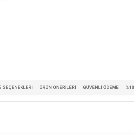
 SEÇENEKLERI
ÜRÜN ÖNERILERI
GÜVENLI ÖDEME
%10