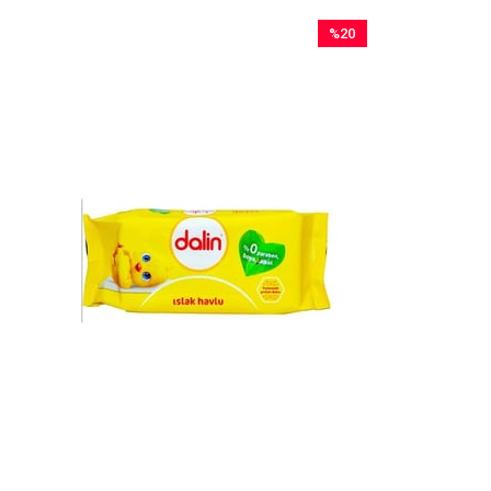
%20
İndirim
%20İndirim