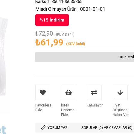
Barkod
:
3504105035365
Miadı Olmayan Ürün:
0001-01-01
%
15
İndirim
₺72,90
(KDV Dahil)
₺61,99
(KDV Dahil)
Ürün sto
Favorilere
İstek
Karşılaştır
Fiyat
Ekle
Listeme
Düşünce
Ekle
Haber Ver
YORUM YAZ
SORULAR (0) VE CEVAPLAR (0)