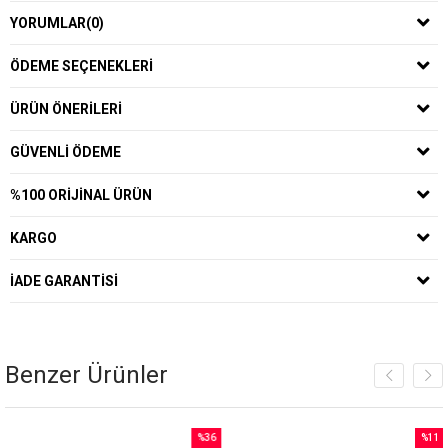
YORUMLAR
(0)
ÖDEME SEÇENEKLERI
ÜRÜN ÖNERILERI
GÜVENLI ÖDEME
%100 ORIJINAL ÜRÜN
KARGO
İADE GARANTISI
Benzer Ürünler
%36
%11