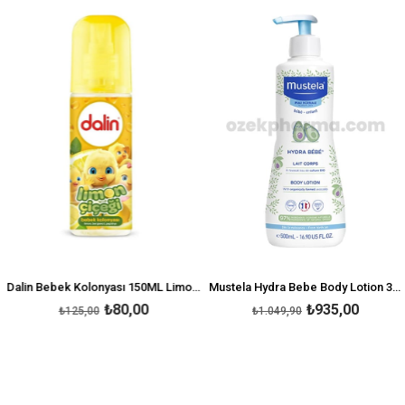
İndirim
İndirim
irim
%36İndirim
%11İnd
Dalin Bebek Kolonyası 150ML Limon Çiçeği
Mustela Hydra Bebe Body Lotion 300 ml-Hydra Bebe Vücut Losyonu
₺80,00
₺935,00
₺125,00
₺1.049,90