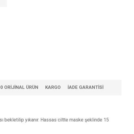
0 ORIJINAL ÜRÜN
KARGO
İADE GARANTISI
ası bekletilip yıkanır. Hassas ciltte maske şeklinde 15