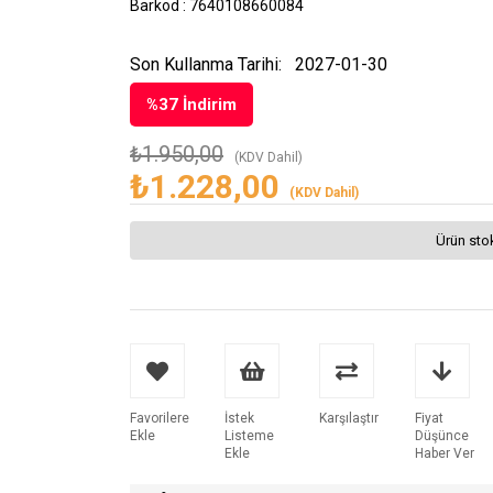
Barkod
:
7640108660084
Son Kullanma Tarihi:
2027-01-30
%
37
İndirim
₺1.950,00
(KDV Dahil)
₺1.228,00
(KDV Dahil)
Ürün sto
Favorilere
İstek
Karşılaştır
Fiyat
Ekle
Listeme
Düşünce
Ekle
Haber Ver