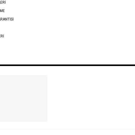
LERİ
EME
RANTİSİ
ERİ