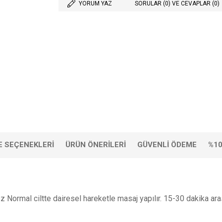
YORUM YAZ
SORULAR (0) VE CEVAPLAR (0)
 SEÇENEKLERI
ÜRÜN ÖNERILERI
GÜVENLI ÖDEME
%10
kez Normal ciltte dairesel hareketle masaj yapılır. 15-30 dakika ar