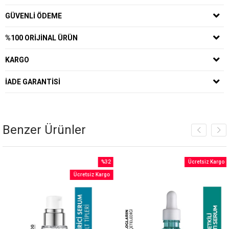
GÜVENLI ÖDEME
%100 ORIJINAL ÜRÜN
KARGO
İADE GARANTISI
Benzer Ürünler
%32
Ücretsiz Kargo
İndirim
Ücretsiz Kargo
irim
%32İndirim