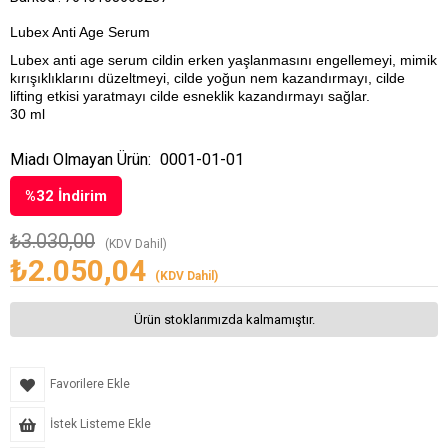
Lubex Anti Age Serum
Lubex anti age serum cildin erken yaşlanmasını engellemeyi, mimik
kırışıklıklarını düzeltmeyi, cilde yoğun nem kazandırmayı, cilde
lifting etkisi yaratmayı cilde esneklik kazandırmayı sağlar.
30 ml
Miadı Olmayan Ürün:
0001-01-01
%
32
İndirim
₺3.030,00
(KDV Dahil)
₺2.050,04
(KDV Dahil)
Ürün stoklarımızda kalmamıştır.
Favorilere Ekle
İstek Listeme Ekle