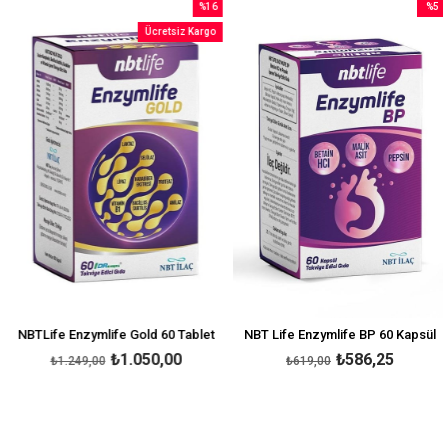
%16
%5
İndirim
İndirim
Ücretsiz Kargo
irim
%16İndirim
%5İndi
NBTLife Enzymlife Gold 60 Tablet
NBT Life Enzymlife BP 60 Kapsül
₺1.050,00
₺586,25
₺1.249,00
₺619,00