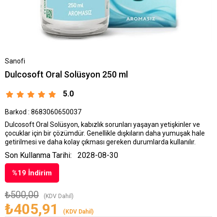
Sanofi
Dulcosoft Oral Solüsyon 250 ml
5.0
Barkod
:
8683060650037
Dulcosoft Oral Solüsyon, kabızlık sorunları yaşayan yetişkinler ve
çocuklar için bir çözümdür. Genellikle dışkıların daha yumuşak hale
getirilmesi ve daha kolay çıkması gereken durumlarda kullanılır.
Son Kullanma Tarihi:
2028-08-30
%
19
İndirim
₺500,00
(KDV Dahil)
₺405,91
(KDV Dahil)