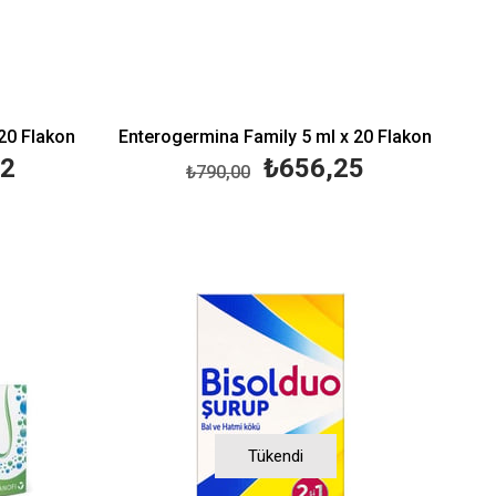
20 Flakon
Enterogermina Family 5 ml x 20 Flakon
32
₺656,25
₺790,00
Tükendi