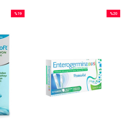
%19
%20
İndirim
İndirim
%19İndirim
%20İndirim