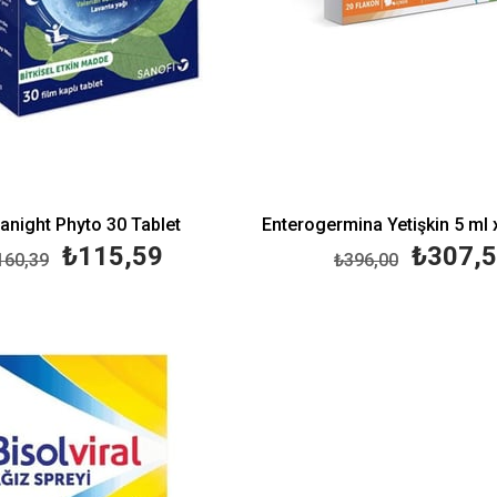
anight Phyto 30 Tablet
Enterogermina Yetişkin 5 ml 
₺115,59
₺307,
160,39
₺396,00