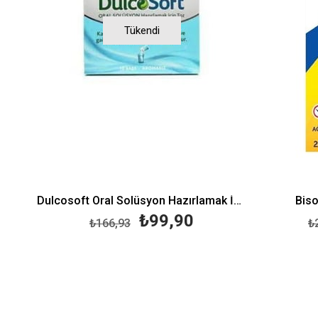
Tükendi
Dulcosoft Oral Solüsyon Hazırlamak İçin Aromasız Toz 10 Saşe
Biso
₺99,90
₺166,93
₺