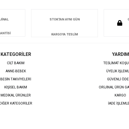
JİNAL
STOKTAN AYNI GÜN
ANTİSİ
KARGOYA TESLİM
KATEGORİLER
YARDIM
CİLT BAKIM
TESLİMAT KOŞU
ANNE-BEBEK
ÜYELİK İŞLEM
BESİN TAKVİYELERİ
GÜVENLİ ÖD
KİŞİSEL BAKIM
ORİJİNAL ÜRÜN GA
MEDİKAL ÜRÜNLER
KARGO
DİĞER KATEGORİLER
İADE İŞLEML