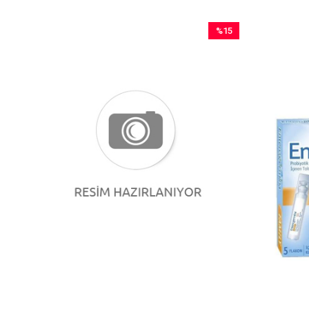
%15
İndirim
%15İndirim