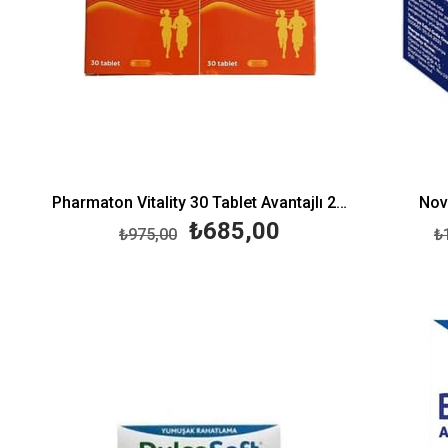
Pharmaton Vitality 30 Tablet Avantajlı 2'li Paket - 2.si %50 İndirimli
Nov
₺685,00
₺975,00
₺