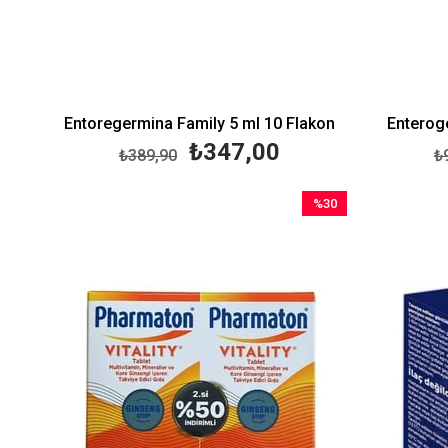
Entoregermina Family 5 ml 10 Flakon
Enterog
₺347,00
₺389,90
₺
%30
İndirim
%30İndirim