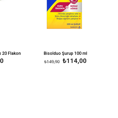
x 20 Flakon
Bisolduo Şurup 100 ml
50
₺114,00
₺149,90