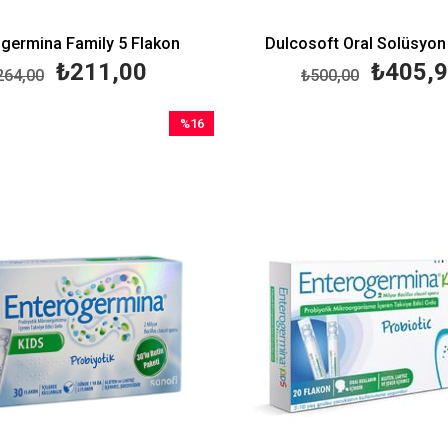
germina Family 5 Flakon
Dulcosoft Oral Solüsyon
₺211,00
₺405,
264,00
₺500,00
%16
İndirim
%16İndirim