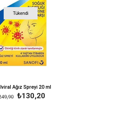
Tükendi
lviral Ağız Spreyi 20 ml
₺130,20
249,90