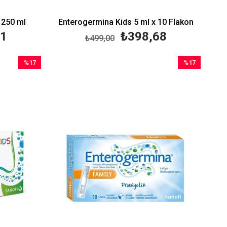
 250 ml
Enterogermina Kids 5 ml x 10 Flakon
91
₺398,68
₺499,00
%17
%17
İndirim
İndirim
%17İndirim
%17İndirim