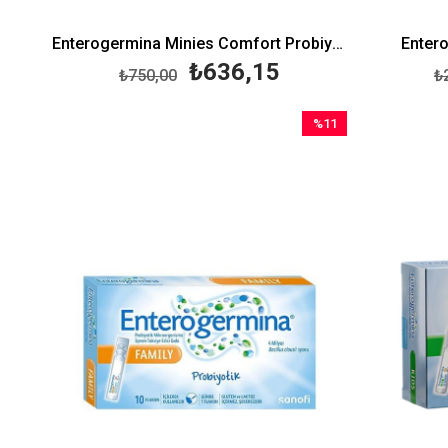
Enterogermina Minies Comfort Probiyotik Damla 8 ml
Entero
₺636,15
₺750,00
₺
%11
İndirim
%11İndirim