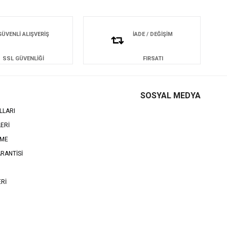
GÜVENLİ ALIŞVERİŞ
İADE / DEĞİŞİM
SSL GÜVENLİĞİ
FIRSATI
SOSYAL MEDYA
LLARI
LERİ
EME
RANTİSİ
ERİ