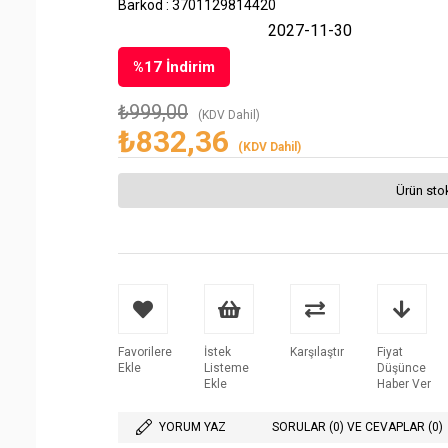
Barkod
:
3701129814420
2027-11-30
%
17
İndirim
₺999,00
(KDV Dahil)
₺832,36
(KDV Dahil)
Ürün sto
Favorilere
İstek
Karşılaştır
Fiyat
Ekle
Listeme
Düşünce
Ekle
Haber Ver
YORUM YAZ
SORULAR (0) VE CEVAPLAR (0)