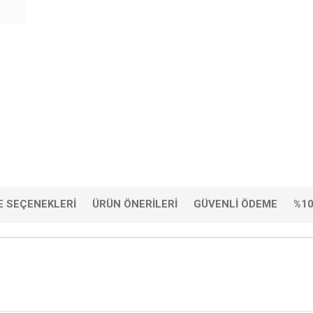
 SEÇENEKLERI
ÜRÜN ÖNERILERI
GÜVENLI ÖDEME
%10