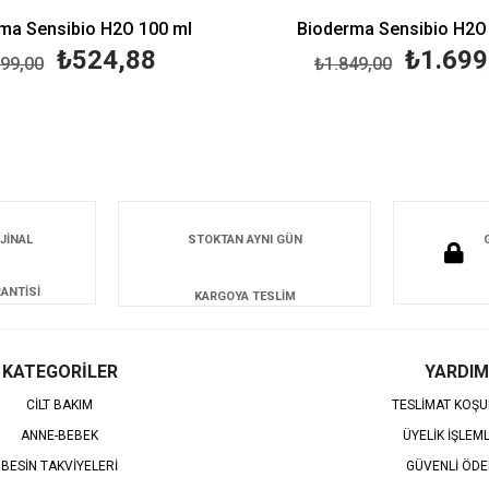
ma Sensibio H2O 100 ml
Bioderma Sensibio H2O
₺524,88
₺1.699
99,00
₺1.849,00
JİNAL
STOKTAN AYNI GÜN
ANTİSİ
KARGOYA TESLİM
KATEGORİLER
YARDIM
CİLT BAKIM
TESLİMAT KOŞU
ANNE-BEBEK
ÜYELİK İŞLEM
BESİN TAKVİYELERİ
GÜVENLİ ÖD