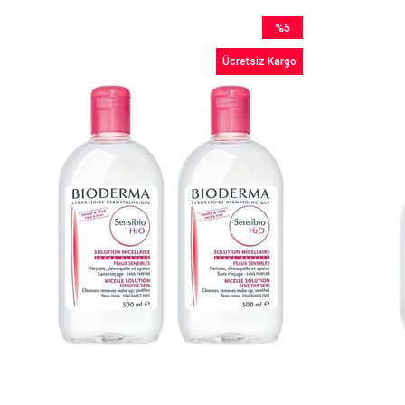
%5
İndirim
Ücretsiz Kargo
%5İndirim