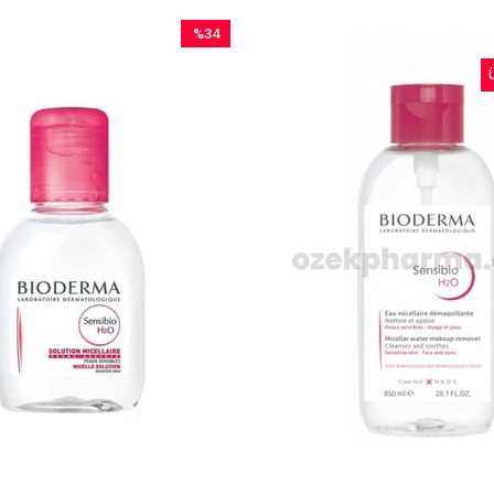
%34
İndirim
%34İndirim