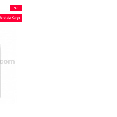
%8
İndirim
Ücretsiz Kargo
%8İndirim