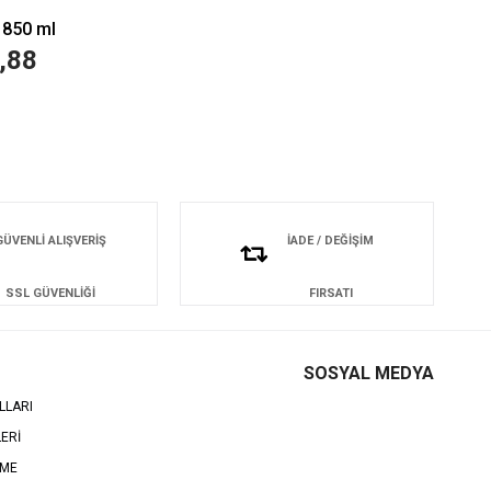
 850 ml
,88
GÜVENLİ ALIŞVERİŞ
İADE / DEĞİŞİM
SSL GÜVENLİĞİ
FIRSATI
SOSYAL MEDYA
LLARI
LERİ
EME