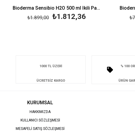
Bioderma Sensibio H2O 500 ml İkili Paket
Bioder
₺1.812,36
₺1.899,00
₺7
1000 TL ÜZERİ
% 100 OR
ÜCRETSİZ KARGO
ÜRÜN GAR
KURUMSAL
HAKKIMIZDA
KULLANICI SÖZLEŞMESİ
MESAFELİ SATIŞ SÖZLEŞMESİ