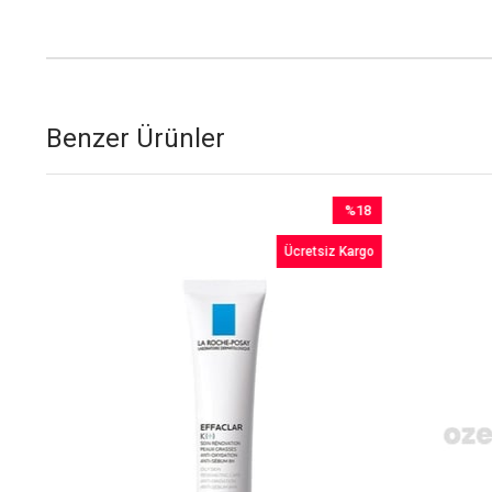
Benzer Ürünler
%18
im
İndirim
o
Ücretsiz Kargo
irim
%18İndirim