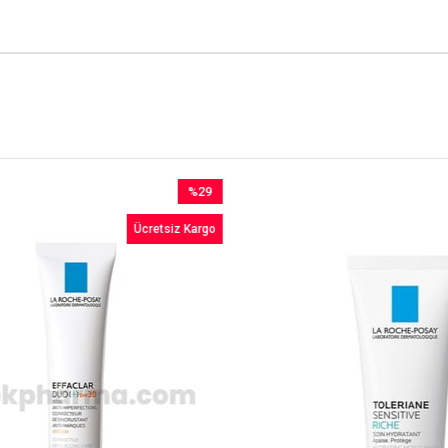
%29
İndirim
Ücretsiz Kargo
%29İndirim