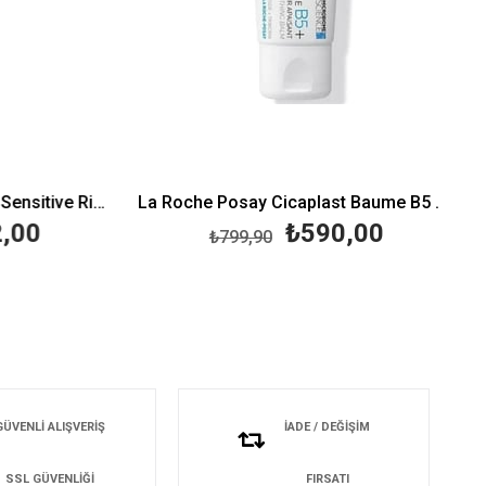
La Roche Posay Toleriane Sensitive Riche 40 ml
La Roche Posay Cicaplast Baume B5 40 ml
00
₺590,00
₺799,90
GÜVENLİ ALIŞVERİŞ
İADE / DEĞİŞİM
SSL GÜVENLİĞİ
FIRSATI