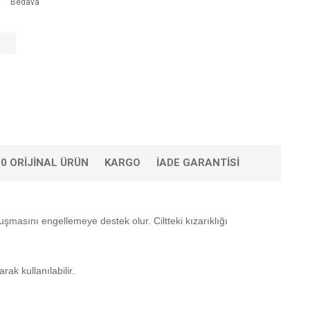
Bedava
0 ORIJINAL ÜRÜN
KARGO
İADE GARANTISI
şmasını engellemeye destek olur. Ciltteki kızarıklığı
k kullanılabilir.