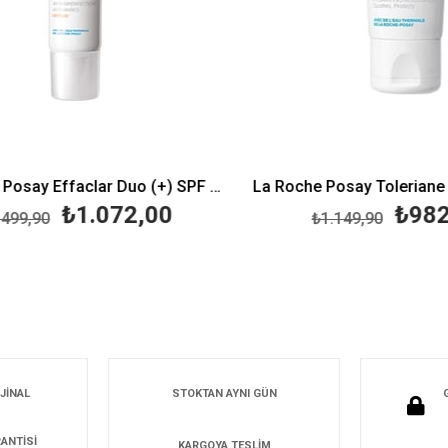
La Roche Posay Effaclar Duo (+) SPF 30 40 ml
₺1.072,00
₺982,
99,90
₺1.149,90
JİNAL
STOKTAN AYNI GÜN
ANTİSİ
KARGOYA TESLİM