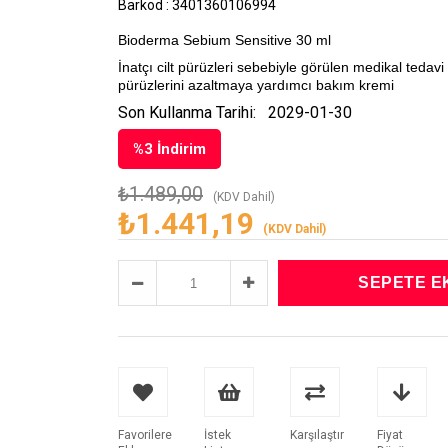
Barkod
:
3401360106994
Bioderma Sebium Sensitive 30 ml
İnatçı cilt pürüzleri sebebiyle görülen medikal teda
pürüzlerini azaltmaya yardımcı bakım kremi
Son Kullanma Tarihi:
2029-01-30
%
3
İndirim
₺1.489,00
(KDV Dahil)
₺1.441,19
(KDV Dahil)
Favorilere
İstek
Karşılaştır
Fiyat