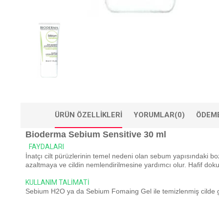
ÜRÜN ÖZELLIKLERI
YORUMLAR
(0)
ÖDEME
Bioderma Sebium Sensitive 30 ml
FAYDALARI
İnatçı cilt pürüzlerinin temel nedeni olan sebum yapısındaki b
azaltmaya ve cildin nemlendirilmesine yardımcı olur. Hafif dokus
KULLANIM TALİMATİ
Sebium H2O ya da Sebium Fomaing Gel ile temizlenmiş cilde gü