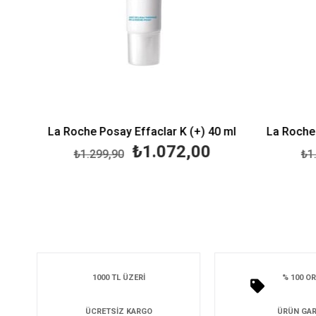
La Roche Posay Effaclar K (+) 40 ml
₺1.072,00
₺1.299,90
₺1.4
1000 TL ÜZERİ
% 100 OR
ÜCRETSİZ KARGO
ÜRÜN GAR