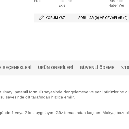
Ekle
Listeme
Düşünce
Ekle
Haber Ver
YORUM YAZ
SORULAR (0) VE CEVAPLAR (0)
 SEÇENEKLERI
ÜRÜN ÖNERILERI
GÜVENLI ÖDEME
%10
ozulmayı patentli formülü sayesinde dengelemeye ve yeni pürüzlerine olu
u sayesinde cilt tarafından hızlıca emilir.
nde 1 veya 2 kez uygulayın. Göz temasından kaçının. Makyaj bazı olara