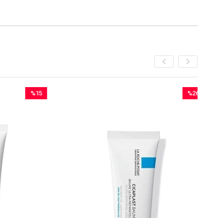
%15
%26
İndirim
İndirim
%15İndirim
%26İndirim