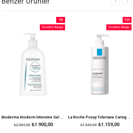
Benzer Ürünler
%8
%25
İndirim
İndirim
Ücretsiz Kargo
Ücretsiz Kargo
%8İndirim
%25İndirim
Bioderma Atoderm İntensive Gel Moussant Foaming Gel 1000 Ml
La Roche Posay Toleriane Caring Wash 400 ml - Temizleyici Jel
La
₺1.900,00
₺1.159,00
₺2.069,00
₺1.549,90