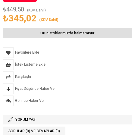
₺449,50
(KDV Dahil)
₺345,02
(KDV Dahil)
Ürün stoklarımızda kalmamıştır.
Favorilere Ekle
İstek Listeme Ekle
Karşılaştır
Fiyat Düşünce Haber Ver
Gelince Haber Ver
YORUM YAZ
SORULAR (0) VE CEVAPLAR (0)