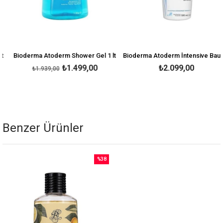
Bioderma Atoderm Shower Gel 1 lt
Bioderma Atoderm İntensive Baume 500 ml
₺1.499,00
₺2.099,00
₺1.939,00
Benzer Ürünler
%38
İndirim
%38İndirim