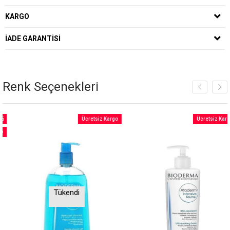
KARGO
İADE GARANTISI
Renk Seçenekleri
Ücretsiz Kargo
Ücretsiz Kargo
m
dirim
Tükendi