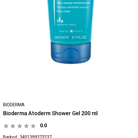
BIODERMA
Bioderma Atoderm Shower Gel 200 ml
0.0
Barkod
:
3401399373237