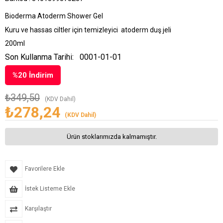
Bioderma Atoderm Shower Gel
Kuru ve hassas ciltler için temizleyici atoderm duş jeli
200ml
Son Kullanma Tarihi:
0001-01-01
%
20
İndirim
₺349,50
(KDV Dahil)
₺278,24
(KDV Dahil)
Ürün stoklarımızda kalmamıştır.
Favorilere Ekle
İstek Listeme Ekle
Karşılaştır