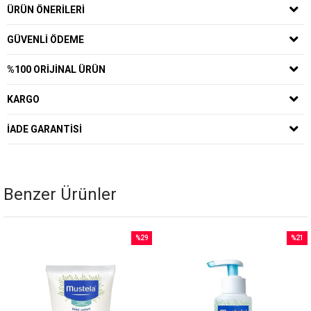
ÜRÜN ÖNERILERI
GÜVENLI ÖDEME
%100 ORIJINAL ÜRÜN
KARGO
İADE GARANTISI
Benzer Ürünler
%29
%21
İndirim
İndirim
%29İndirim
%21İnd