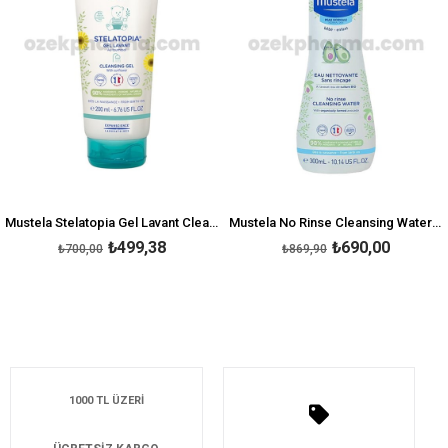
Mustela Stelatopia Gel Lavant Cleansing Gel 200 ml
Mustela No Rinse Cleansing Water 300 ml-Durulama Gerektirmeyen Temizleme Sıvısı
₺499,38
₺690,00
₺700,00
₺869,90
1000 TL ÜZERİ