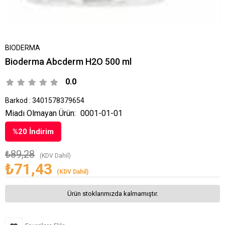
BIODERMA
Bioderma Abcderm H2O 500 ml
0.0
Barkod
:
3401578379654
Miadı Olmayan Ürün:
0001-01-01
%
20
İndirim
₺89,28
(KDV Dahil)
₺71,43
(KDV Dahil)
Ürün stoklarımızda kalmamıştır.